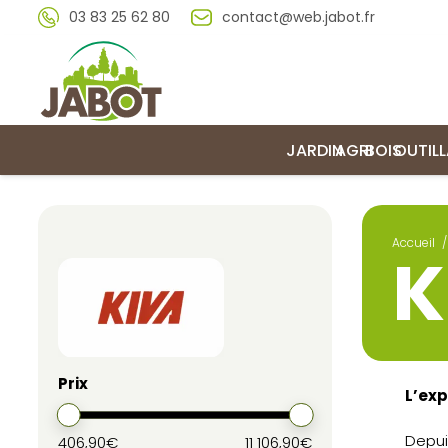
03 83 25 62 80
contact@web.jabot.fr
JARDIN
AGRI
BOIS
OUTIL
Accueil
/
K
Prix
L’exp
Depui
406,90€
11 106,90€