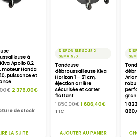
euse
DISPONIBLE SOUS 2
DIS
ussailleuse à
SEMAINES
SEM
Kiva Apollo 8.2 –
Tondeuse
Tond
, moteur Honda
débroussailleuse Kiva
débr
0, puissance et
Horizon 1 – 51 cm,
Aria
ance
éjection arrière
robu
sécurisée et carter
perf
Le
Le
,00
€
2 378,00
€
flottant
gran
prix
prix
initial
actuel
Le
Le
1 850,00
€
1 686,40
€
1 82
ture de stock
était :
est :
prix
prix
860,
TTC
2
2
initial
actuel
957,00€.
378,00€.
était :
est :
1
1
LIRE LA SUITE
AJOUTER AU PANIER
CH