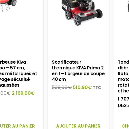
rbeuse Kiva
Scarificateur
Tond
so – 57 cm,
thermique KIVA Prima 2
débr
s métalliques et
en 1 – Largeur de coupe
Roto
yage sécurisé
40 cm
moto
haussées
rota
Le
Le
539,00
€
510,90
€
TTC
et h
Le
Le
,00
€
2 169,00
€
prix
prix
1 70
prix
prix
initial
actuel
053,
initial
actuel
était :
est :
était :
est :
539,00€.
510,90€.
2
2
344,00€.
169,00€.
UTER AU PANIER
AJOUTER AU PANIER
CH