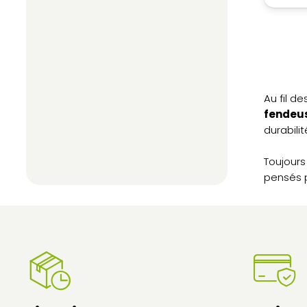
Au fil d
fendeus
durabili
Toujours
pensés po