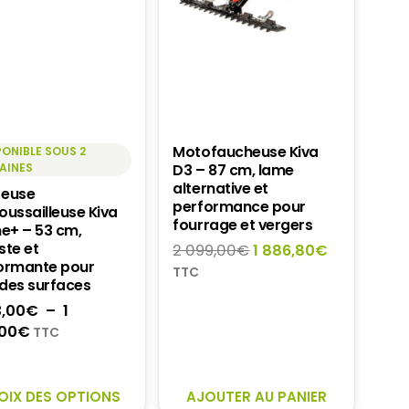
Motofaucheuse Kiva
PONIBLE SOUS 2
AINES
D3 – 87 cm, lame
alternative et
euse
performance pour
oussailleuse Kiva
fourrage et vergers
ne+ – 53 cm,
ste et
Le
Le
2 099,00
€
1 886,80
€
ormante pour
prix
prix
TTC
des surfaces
initial
actuel
3,00
€
–
1
était :
est :
Plage
00
€
2
1
TTC
de
099,00€.
886,80€.
prix :
CE
1
OIX DES OPTIONS
AJOUTER AU PANIER
PRODUIT