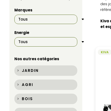
des j
référ
Marques
Kiva 
et es
Energie
KIVA
Nos autres catégories
JARDIN
AGRI
BOIS