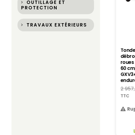
OUTILLAGE ET
PROTECTION
TRAVAUX EXTÉRIEURS
Tond
débro
roues 
60 cm
GXV34
endur
2 957
TTC
Rup