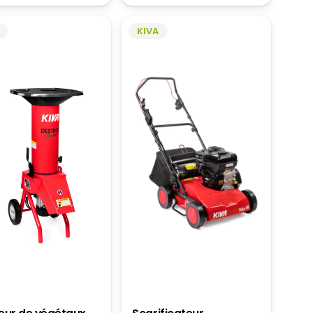
823,00€
A
à
PLUSIEURS
KIVA
1
VARIATIONS.
860,00€
LES
OPTIONS
PEUVENT
ÊTRE
CHOISIES
SUR
LA
PAGE
DU
PRODUIT