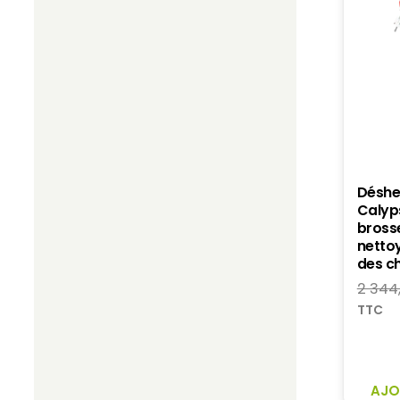
Déshe
Calyp
brosse
netto
des c
2 344
TTC
AJO