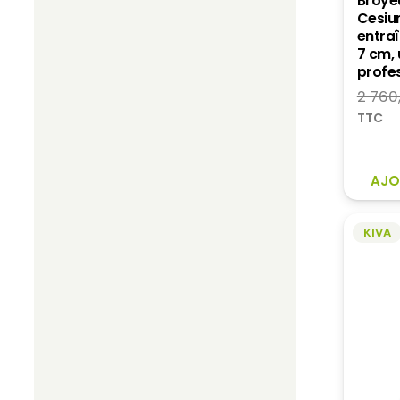
Broyeu
Cesiu
entra
7 cm,
profes
2 760
TTC
AJO
KIVA