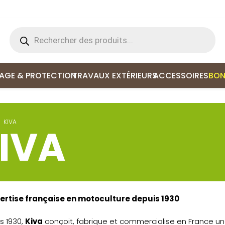
Recherche
de
produits
LAGE & PROTECTION
TRAVAUX EXTÉRIEURS
ACCESSOIRES
BON
KIVA
IVA
ertise française en motoculture depuis 1930
s 1930,
Kiva
conçoit, fabrique et commercialise en France u