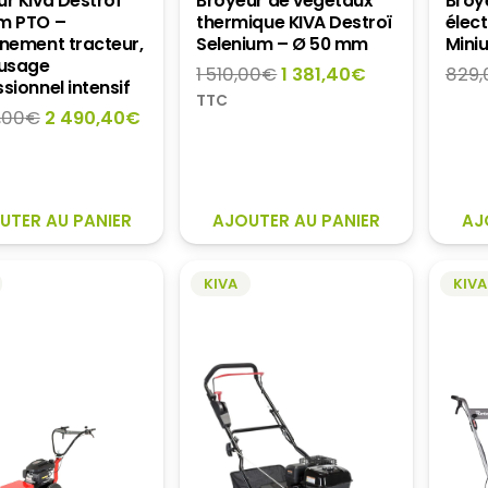
r Kiva Destroï
Broyeur de végétaux
Broy
m PTO –
thermique KIVA Destroï
élect
înement tracteur,
Selenium – Ø 50 mm
Mini
 usage
Le
Le
1 510,00
€
1 381,40
€
829,
sionnel intensif
prix
prix
TTC
Le
Le
,00
€
2 490,40
€
initial
actuel
prix
prix
était :
est :
initial
actuel
1
1
était :
est :
510,00€.
381,40€.
2
2
UTER AU PANIER
AJOUTER AU PANIER
AJ
760,00€.
490,40€.
KIVA
KIVA