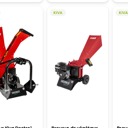
850,00€.
686,40€.
KIVA
KIVA