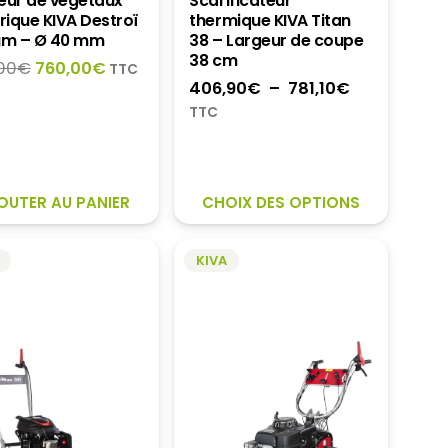
eur de végétaux
Scarificateur
rique KIVA Destroï
thermique KIVA Titan
um – Ø 40 mm
38 – Largeur de coupe
38 cm
Le
Le
00
€
760,00
€
TTC
Plage
406,90
€
–
781,10
€
prix
prix
de
initial
actuel
TTC
prix :
était :
est :
406,90€
829,00€.
760,00€.
à
CE
781,10€
OUTER AU PANIER
CHOIX DES OPTIONS
PRODUI
A
KIVA
PLUSIE
VARIAT
LES
OPTION
PEUVEN
ÊTRE
CHOISI
SUR
LA