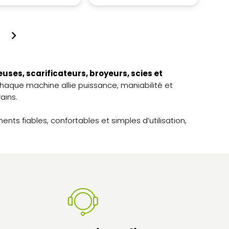
PRODUIT
707,20€
199,00€.
729,00€.
A
à
PLUSIEURS
2
VARIATIONS.
053,40€
LES
OPTIONS
PEUVENT
uses, scarificateurs, broyeurs, scies et
ÊTRE
Chaque machine allie puissance, maniabilité et
CHOISIES
ains.
SUR
LA
ts fiables, confortables et simples d’utilisation,
PAGE
DU
PRODUIT