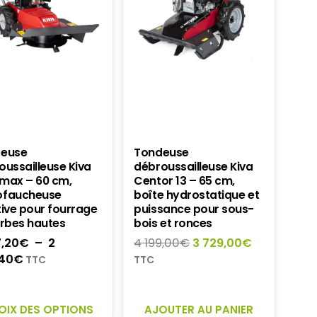
PAGE
DU
PRODUI
euse
Tondeuse
oussailleuse Kiva
débroussailleuse Kiva
max – 60 cm,
Centor 13 – 65 cm,
faucheuse
boîte hydrostatique et
tive pour fourrage
puissance pour sous-
erbes hautes
bois et ronces
Le
Le
7,20
€
–
2
4 199,00
€
3 729,00
€
Plage
prix
prix
40
€
TTC
TTC
de
initial
actuel
prix :
était :
est :
CE
1
4
3
OIX DES OPTIONS
AJOUTER AU PANIER