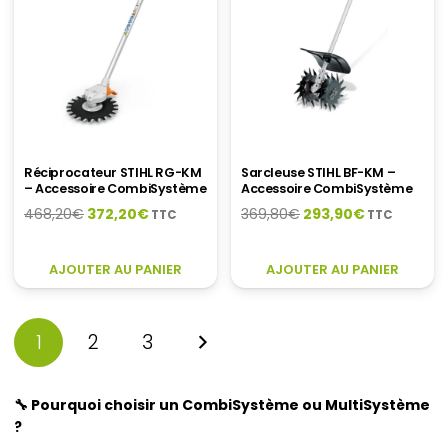
Réciprocateur STIHL RG-KM
Sarcleuse STIHL BF-KM –
– Accessoire CombiSystème
Accessoire CombiSystème
Le
Le
Le
Le
468,20
€
372,20
€
369,80
€
293,90
€
TTC
TTC
prix
prix
prix
prix
initial
actuel
initial
actuel
AJOUTER AU PANIER
AJOUTER AU PANIER
était :
est :
était :
est :
468,20€.
372,20€.
369,80€.
293,90€.
1
2
3
🔧 Pourquoi choisir un CombiSystème ou MultiSystème
?