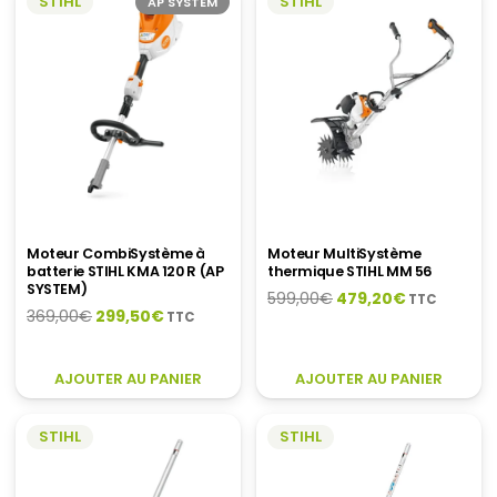
STIHL
STIHL
AP SYSTEM
Moteur CombiSystème à
Moteur MultiSystème
batterie STIHL KMA 120 R (AP
thermique STIHL MM 56
SYSTEM)
Le
Le
599,00
€
479,20
€
TTC
Le
Le
369,00
€
299,50
€
TTC
prix
prix
prix
prix
initial
actuel
initial
actuel
était :
est :
AJOUTER AU PANIER
AJOUTER AU PANIER
était :
est :
599,00€.
479,20€.
369,00€.
299,50€.
STIHL
STIHL