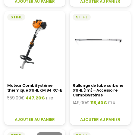
AJOUTER AU PANIER
AJOUTER AU PANIER
était :
est :
187,70€.
149,20€.
350,90€.
278,90€.
STIHL
STIHL
Moteur CombiSystème
Rallonge de tube carbone
thermique STIHL KM 94 RC-E
STIHL (1m) – Accessoire
CombiSystème
Le
Le
559,00
€
447,20
€
TTC
Le
Le
149,00
€
118,40
€
TTC
prix
prix
prix
prix
initial
actuel
initial
actuel
était :
est :
AJOUTER AU PANIER
AJOUTER AU PANIER
était :
est :
559,00€.
447,20€.
149,00€.
118,40€.