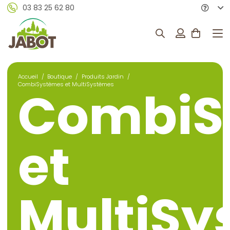
03 83 25 62 80
Accueil
/
Boutique
/
Produits Jardin
/
CombiSystèmes et MultiSystèmes
CombiS
et
MultiSy