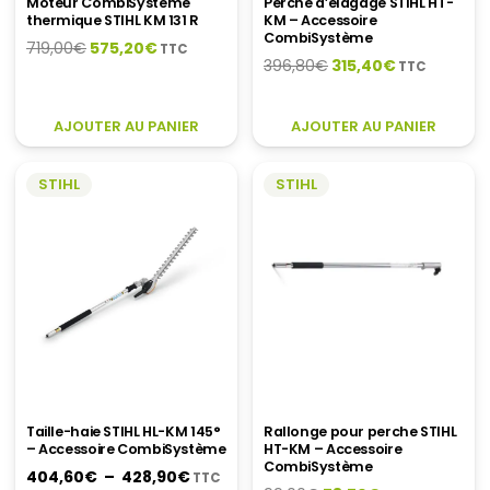
Moteur CombiSystème
Perche d’élagage STIHL HT-
thermique STIHL KM 131 R
KM – Accessoire
CombiSystème
Le
Le
719,00
€
575,20
€
TTC
Le
Le
396,80
€
315,40
€
TTC
prix
prix
prix
prix
initial
actuel
initial
actuel
était :
est :
AJOUTER AU PANIER
AJOUTER AU PANIER
était :
est :
719,00€.
575,20€.
396,80€.
315,40€.
STIHL
STIHL
Taille-haie STIHL HL-KM 145°
Rallonge pour perche STIHL
– Accessoire CombiSystème
HT-KM – Accessoire
CombiSystème
Plage
404,60
€
–
428,90
€
TTC