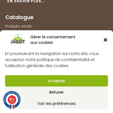
EN SAVOIR PLUS…
Catalogue
Produits Jardin
Produits Agri
Gérer le consentement
Produits Bois
aux cookies
Produits Outillage & Protection
En poursuivant la navigation sur notre site, vous
Produits Travaux extérieurs
acceptez notre politique de confidentialité et
l'utilisation générale des cookies.
Information
Marques
Accepter
À propos
Refuser
FAQs
9.7
/10
66 avis
Mentions légales
Voir les préférences
Politique de confidentialité