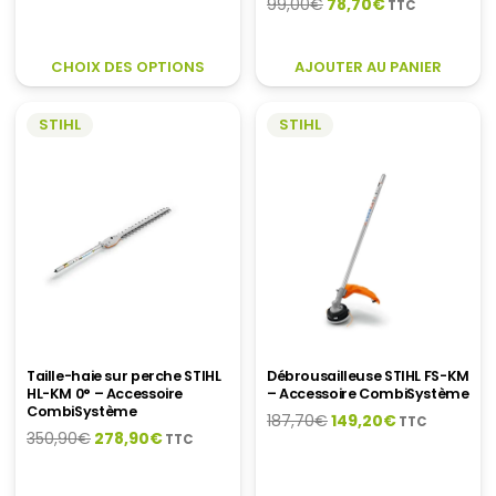
Le
Le
99,00
€
78,70
€
TTC
de
prix
prix
prix :
initial
actuel
CE
404,60€
CHOIX DES OPTIONS
AJOUTER AU PANIER
était :
est :
PRODUIT
à
99,00€.
78,70€.
A
428,90€
STIHL
STIHL
PLUSIEURS
VARIATIONS.
LES
OPTIONS
PEUVENT
ÊTRE
CHOISIES
SUR
LA
PAGE
DU
Taille-haie sur perche STIHL
Débrousailleuse STIHL FS-KM
HL-KM 0° – Accessoire
– Accessoire CombiSystème
PRODUIT
CombiSystème
Le
Le
187,70
€
149,20
€
TTC
Le
Le
350,90
€
278,90
€
TTC
prix
prix
prix
prix
initial
actuel
initial
actuel
était :
est :