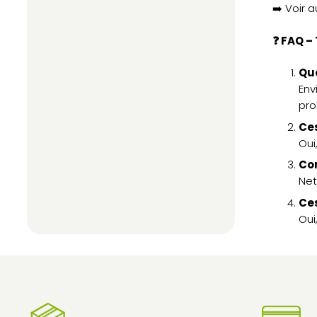
➡️ Voir a
❓ FAQ –
Qu
Env
pro
Ces
Oui
Co
Net
Ces
Oui