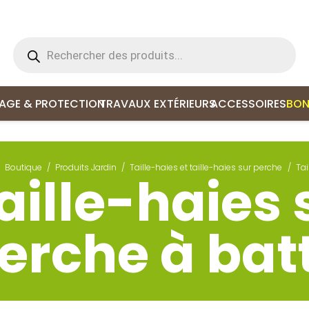
Recherche
de
produits
LAGE & PROTECTION
TRAVAUX EXTÉRIEURS
ACCESSOIRES
BON
Boutique
/
Produits Jardin
/
Taille-haies et taille-haies sur perche
/
Tai
aille-haies 
erche à bat