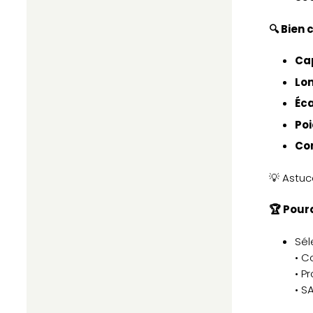
🔍 Bien 
Cap
Lo
Éc
Po
Co
💡 Astuc
🏆 Pour
Sél
• C
• P
• S