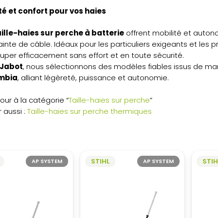
té et confort pour vos haies
aille-haies sur perche à batterie
offrent mobilité et auton
inte de câble. Idéaux pour les particuliers exigeants et les p
uper efficacement sans effort et en toute sécurité.
Jabot
, nous sélectionnons des modèles fiables issus de
mbia
, alliant légèreté, puissance et autonomie.
our à la catégorie “
Taille-haies sur perche
”
r aussi :
Taille-haies sur perche thermiques
STIHL
STIH
AP SYSTEM
AP SYSTEM