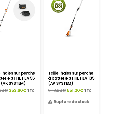
e-haies sur perche
Taille-haies sur perche
terie STIHL HLA 56
à batterie STIHL HLA 135
 (AK SYSTEM)
(AP SYSTEM)
Le
Le
Le
Le
00
€
353,60
€
679,00
€
551,20
€
TTC
TTC
prix
prix
prix
prix
initial
actuel
Rupture de stock
initial
actuel
était :
est :
était :
est :
389,00€.
353,60€.
679,00€.
551,20€.