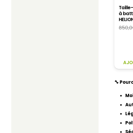
Taille
à batt
HELIO
850,0
AJO
🔧 Pourq
Mob
Au
Lég
Po
Sé