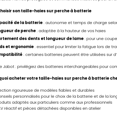
choisir son taille-haies sur perche à batterie
acité de la batterie
: autonomie et temps de charge selo
ngueur de perche
: adaptée à la hauteur de vos haies
artement des dents et longueur de lame
: pour une coupe 
ids et ergonomie
: essentiel pour limiter la fatigue lors de t
mpatibilité
: certaines batteries peuvent être utilisées sur 
e Jabot : privilégiez des batteries interchangeables pour comb
quoi acheter votre taille-haies sur perche à batterie ch
ection rigoureuse de modèles fiables et durables
onseils personnalisés pour le choix de la batterie et de la l
roduits adaptés aux particuliers comme aux professionnels
AV réactif et pièces détachées disponibles en atelier