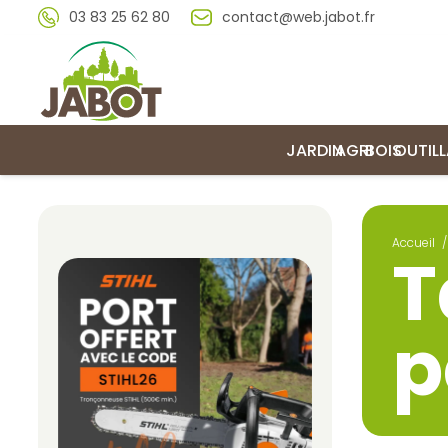
03 83 25 62 80
contact@web.jabot.fr
JARDIN
AGRI
BOIS
OUTIL
Accueil
/
T
p