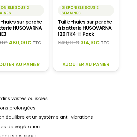
PONIBLE SOUS 2
DISPONIBLE SOUS 2
AINES
SEMAINES
e-haies sur perche
Taille-haies sur perche
tterie HUSQVARNA
à batterie HUSQVARNA
HE3
120iTK4-H Pack
Le
Le
Le
Le
00
€
480,00
€
349,00
€
314,10
€
TTC
TTC
prix
prix
prix
prix
initial
actuel
initial
actuel
était :
est :
était :
est :
OUTER AU PANIER
AJOUTER AU PANIER
519,00€.
480,00€.
349,00€.
314,10€.
rdins vastes ou isolés
ions prolongées
on équilibre et un système anti-vibrations
ypes de végétation
sage sans risque