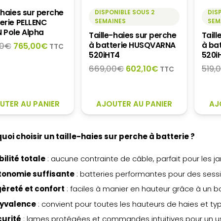
-haies sur perche
DISPONIBLE SOUS 2
DIS
erie PELLENC
SEMAINES
SEM
N Pole Alpha
Taille-haies sur perche
Taill
à batterie HUSQVARNA
à ba
Le
Le
0
€
765,00
€
TTC
520iHT4
520i
prix
prix
initial
actuel
Le
Le
669,00
€
602,10
€
519,
TTC
était :
est :
prix
prix
850,00€.
765,00€.
initial
actuel
était :
est :
UTER AU PANIER
AJOUTER AU PANIER
AJ
669,00€.
602,10€.
uoi choisir un taille-haies sur perche à batterie ?
ilité totale
: aucune contrainte de câble, parfait pour les ja
tonomie suffisante
: batteries performantes pour des sess
èreté et confort
: faciles à manier en hauteur grâce à un b
lyvalence
: convient pour toutes les hauteurs de haies et t
curité
: lames protégées et commandes intuitives pour un u