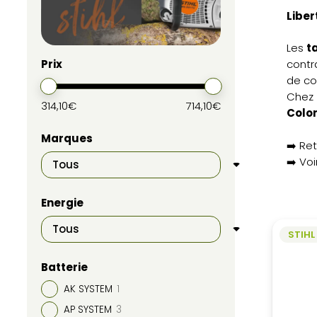
Liber
Les
t
contra
Prix
de co
Chez
314,10€
714,10€
Colo
Marques
➡️ Ret
➡️ Voi
Energie
STIHL
Batterie
AK SYSTEM
1
AP SYSTEM
3