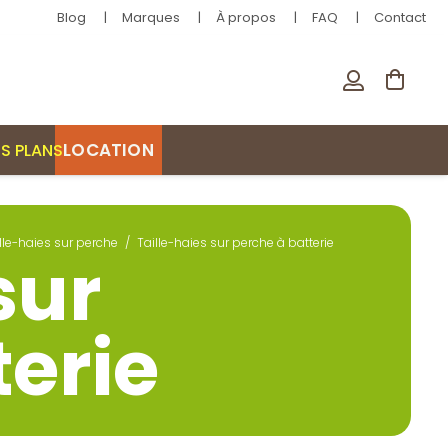
Blog
Marques
À propos
FAQ
Contact
LOCATION
S PLANS
lle-haies sur perche
/
Taille-haies sur perche à batterie
sur
terie