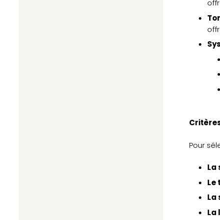
off
Ton
off
Sy
Critères
Pour sél
La 
Le 
La 
La 