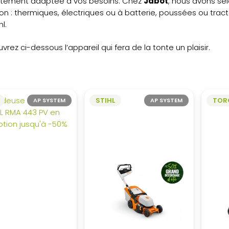
itement adaptée à vos besoins. Chez
Jabot
, nous avons s
on : thermiques, électriques ou à batterie, poussées ou tr
hl.
rez ci-dessous l’appareil qui fera de la tonte un plaisir.
STIHL
TOR
AP SYSTEM
AP SYSTEM