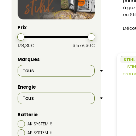
parfa
à gaz
ou Sti
Prix
Découv
178,30€
3 578,30€
Marques
STIHL
Energie
Batterie
AK SYSTEM
5
AP SYSTEM
9