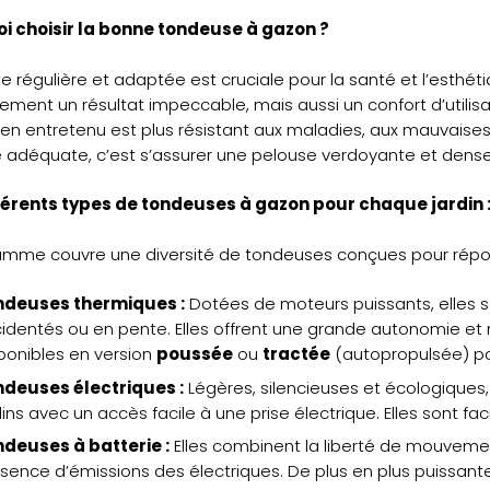
i choisir la bonne tondeuse à gazon ?
e régulière et adaptée est cruciale pour la santé et l’esth
ement un résultat impeccable, mais aussi un confort d’utili
en entretenu est plus résistant aux maladies, aux mauvaises
adéquate, c’est s’assurer une pelouse verdoyante et dense 
férents types de tondeuses à gazon pour chaque jardin 
mme couvre une diversité de tondeuses conçues pour répond
ndeuses thermiques :
Dotées de moteurs puissants, elles so
identés ou en pente. Elles offrent une grande autonomie et
ponibles en version
poussée
ou
tractée
(autopropulsée) pour
deuses électriques :
Légères, silencieuses et écologiques,
dins avec un accès facile à une prise électrique. Elles sont fac
deuses à batterie :
Elles combinent la liberté de mouveme
bsence d’émissions des électriques. De plus en plus puissantes