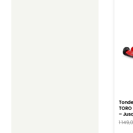
Tonde
TORO 
– Jus
1 149,