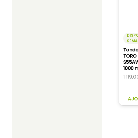
DISPO
SEMA
Tonde
TORO 
S55AW
1000 
1 119,0
AJO