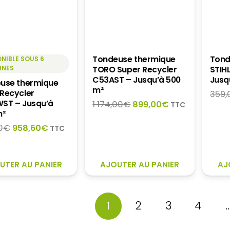
Tondeuse thermique
Tond
NIBLE SOUS 6
INES
TORO Super Recycler
STIH
C53AST – Jusqu’à 500
Jusq
use thermique
m²
Recycler
359,
ST – Jusqu’à
Le
Le
1 174,00
€
899,00
€
TTC
m²
prix
prix
initial
actuel
Le
Le
0
€
958,60
€
TTC
était :
est :
prix
prix
1
899,00€.
initial
actuel
174,00€.
était :
est :
UTER AU PANIER
AJOUTER AU PANIER
AJ
1
958,60€.
119,00€.
1
2
3
4