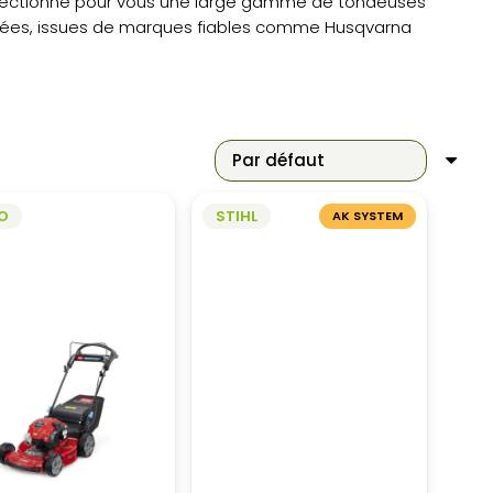
électionné pour vous une large gamme de tondeuses
actées, issues de marques fiables comme Husqvarna
O
STIHL
AK SYSTEM