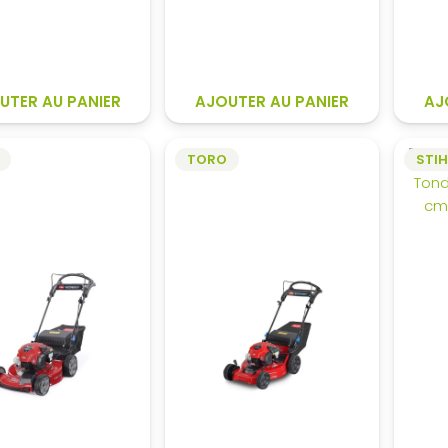
initial
actuel
initial
actuel
était :
est :
était :
est :
1
982,60€.
1
1
149,00€.
519,00€.
295,60€.
UTER AU PANIER
AJOUTER AU PANIER
AJ
TORO
STIH