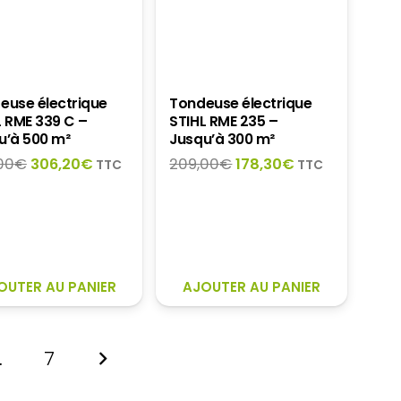
euse électrique
Tondeuse électrique
L RME 339 C –
STIHL RME 235 –
u’à 500 m²
Jusqu’à 300 m²
Le
Le
Le
Le
00
€
306,20
€
209,00
€
178,30
€
TTC
TTC
prix
prix
prix
prix
initial
actuel
initial
actuel
était :
est :
était :
est :
359,00€.
306,20€.
209,00€.
178,30€.
OUTER AU PANIER
AJOUTER AU PANIER
…
7