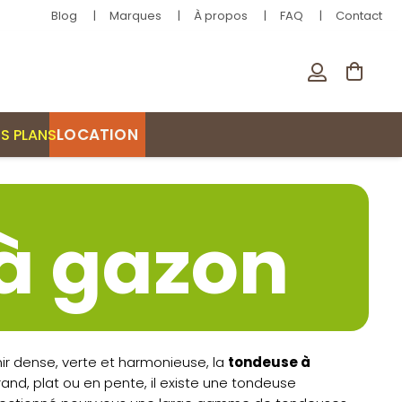
Blog
Marques
À propos
FAQ
Contact
LOCATION
S PLANS
à gazon
nir dense, verte et harmonieuse, la
tondeuse à
rand, plat ou en pente, il existe une tondeuse