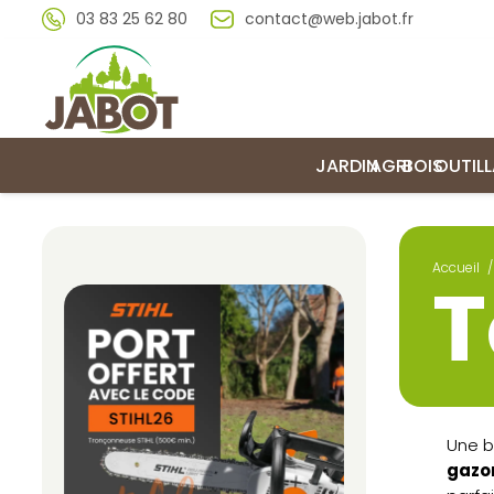
03 83 25 62 80
contact@web.jabot.fr
JARDIN
AGRI
BOIS
OUTIL
Accueil
/
T
Une b
gazon