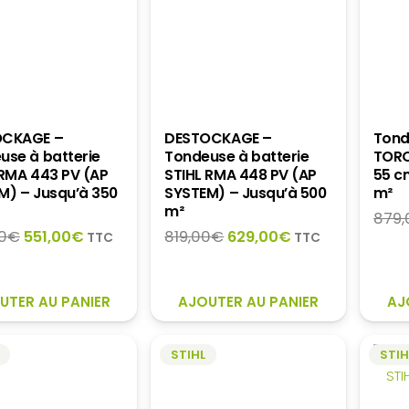
OCKAGE –
DESTOCKAGE –
Tond
use à batterie
Tondeuse à batterie
TORO
 RMA 443 PV (AP
STIHL RMA 448 PV (AP
55 c
M) – Jusqu’à 350
SYSTEM) – Jusqu’à 500
m²
m²
879,
Le
Le
Le
Le
0
€
551,00
€
819,00
€
629,00
€
TTC
TTC
prix
prix
prix
prix
initial
actuel
initial
actuel
était :
est :
était :
est :
UTER AU PANIER
AJOUTER AU PANIER
AJ
699,00€.
551,00€.
819,00€.
629,00€.
STIHL
STIH