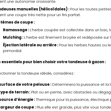
rent une autonomie croissante.
deuses manuelles (hélicoïdales) :
Pour les toutes petites
rent une coupe très nette pour un fini parfait.
stèmes de coupe :
Ramassage :
L’herbe coupée est collectée dans un bac, l
Mulching :
L’herbe est finement broyée et redéposée sur le 
Éjection latérale ou arrière :
Pour les herbes hautes ou l
primordial.
 essentiels pour bien choisir votre tondeuse à gazon :
ectionner la tondeuse idéale, considérez :
surface de votre pelouse :
Déterminera la puissance et la 
type de terrain :
Plat ou en pente, avec obstacles ou dégag
source d’énergie :
Thermique pour la puissance, électrique pou
largeur de coupe :
Plus elle est grande, plus vite vous tonde