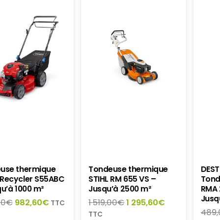
use thermique
Tondeuse thermique
DEST
Recycler S55ABC
STIHL RM 655 VS –
Tond
qu’à 1000 m²
Jusqu’à 2500 m²
RMA 
Jusq
Le
Le
Le
Le
00
€
982,60
€
1 519,00
€
1 295,60
€
TTC
489,
prix
prix
prix
prix
TTC