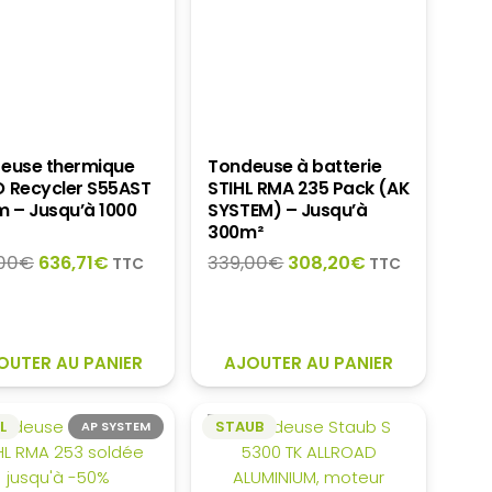
euse thermique
Tondeuse à batterie
 Recycler S55AST
STIHL RMA 235 Pack (AK
m – Jusqu’à 1000
SYSTEM) – Jusqu’à
300m²
Le
Le
Le
Le
00
€
636,71
€
339,00
€
308,20
€
TTC
TTC
prix
prix
prix
prix
initial
actuel
initial
actuel
était :
est :
était :
est :
879,00€.
636,71€.
339,00€.
308,20€.
OUTER AU PANIER
AJOUTER AU PANIER
L
STAUB
AP SYSTEM