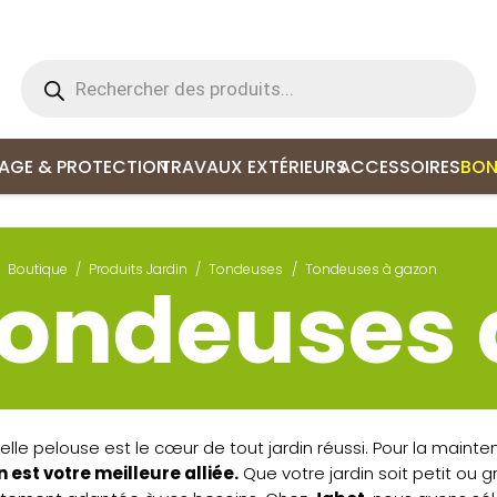
Recherche
de
produits
LAGE & PROTECTION
TRAVAUX EXTÉRIEURS
ACCESSOIRES
BON
Boutique
/
Produits Jardin
/
Tondeuses
/
Tondeuses à gazon
ondeuses 
elle pelouse est le cœur de tout jardin réussi. Pour la mainte
 est votre meilleure alliée.
Que votre jardin soit petit ou g