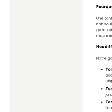
Pourquo
Une tont
non seul
gazon bi
machine 
Nos dif
Notre ga
To
acc
Dis
Ton
jar
Ton
l’a