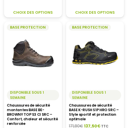
prix
prix
initial
actuel
initial
actuel
CE
C
était :
est :
CHOIX DES OPTIONS
CHOIX DES OPTIONS
était :
est :
PRODUIT
P
98,80€.
79,00€.
119,60€.
95,70€.
A
A
BASE PROTECTION
BASE PROTECTION
PLUSIEURS
P
VARIATIONS.
V
LES
LE
OPTIONS
O
PEUVENT
P
ÊTRE
Ê
CHOISIES
C
SUR
S
LA
LA
PAGE
P
DU
D
DISPONIBLE SOUS 1
DISPONIBLE SOUS 1
SEMAINE
SEMAINE
PRODUIT
P
Chaussures de sécurité
Chaussures de sécurité
montantes BASE BE-
BASE K-RUSH S1P HRO SRC –
BROWNY TOP S3 CI SRC –
Style sportif et protection
Confort, chaleur et sécurité
optimale
renforcée
Le
Le
171,80
€
137,50
€
TTC