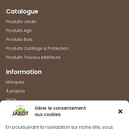
Catalogue
Produits Jardin
Produits Agri
Produits Bois
Produits Outillage & Protection
Produits Travaux extérieurs
Information
Marques
À propos
FAQs
Gérer le consentement
Mentions légales
aux cookies
Politique de confidentialité
En poursuivant la navigation sur notre site, vous
Politique de cookies (UE)