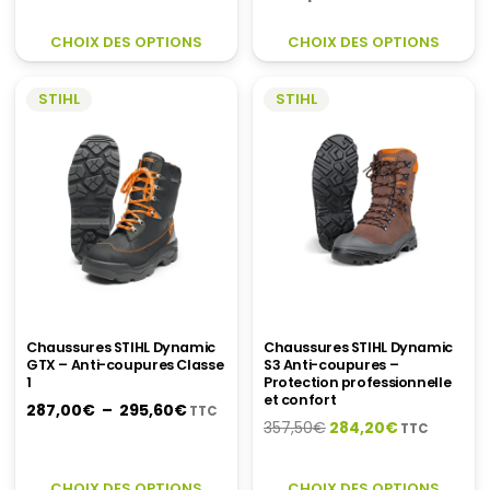
prix
prix
était :
est :
initial
actuel
CE
C
175,00€.
157,50€.
CHOIX DES OPTIONS
CHOIX DES OPTIONS
était :
est :
PRODUIT
P
96,10€.
76,90€.
A
A
STIHL
STIHL
PLUSIEURS
P
VARIATIONS.
V
LES
LE
OPTIONS
O
PEUVENT
P
ÊTRE
Ê
CHOISIES
C
SUR
S
LA
LA
PAGE
P
DU
D
Chaussures STIHL Dynamic
Chaussures STIHL Dynamic
GTX – Anti-coupures Classe
S3 Anti-coupures –
PRODUIT
P
1
Protection professionnelle
et confort
Plage
287,00
€
–
295,60
€
TTC
Le
Le
357,50
€
284,20
€
TTC
de
prix
prix
prix :
initial
actuel
CE
C
287,00€
CHOIX DES OPTIONS
CHOIX DES OPTIONS