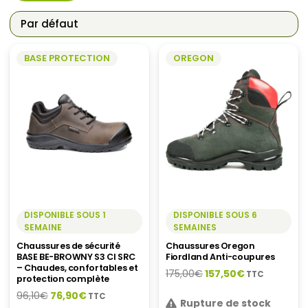
BASE PROTECTION
OREGON
DISPONIBLE SOUS 1
DISPONIBLE SOUS 6
SEMAINE
SEMAINES
Chaussures de sécurité
Chaussures Oregon
BASE BE-BROWNY S3 CI SRC
Fiordland Anti-coupures
– Chaudes, confortables et
Le
Le
175,00
€
157,50
€
TTC
protection complète
prix
prix
Le
Le
96,10
€
76,90
€
TTC
Rupture de stock
initial
actuel