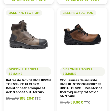
était :
est :
PRODUIT
P
à
357,50€.
284,20€.
A
A
295,60€
BASE PROTECTION
BASE PROTECTION
PLUSIEURS
P
VARIATIONS.
V
LES
LE
OPTIONS
O
PEUVENT
P
ÊTRE
Ê
CHOISIES
C
SUR
S
LA
LA
PAGE
P
DU
D
DISPONIBLE SOUS 1
DISPONIBLE SOUS 1
SEMAINE
SEMAINE
PRODUIT
P
Bottes de travail BASE BISON
Chaussures de sécurité
TOP S3 HRO HI CI SRC –
BASE BE-STRONG B0887 S3
Résistance thermique et
HRO HI CI SRC – Résistance
adhérence tout-terrain
thermique et protection
hivernale
Le
Le
135,20
€
108,20
€
TTC
Le
Le
111,10
€
88,90
€
TTC
prix
prix
prix
prix
initial
actuel