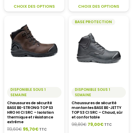
initial
actuel
CE
C
était :
est :
CHOIX DES OPTIONS
CHOIX DES OPTIONS
était :
est :
PRODUIT
P
135,20€.
108,20€.
111,10€.
88,90€.
A
A
BASE PROTECTION
PLUSIEURS
P
VARIATIONS.
V
LES
LE
OPTIONS
O
PEUVENT
P
ÊTRE
Ê
CHOISIES
C
SUR
S
LA
LA
PAGE
P
DU
D
DISPONIBLE SOUS 1
DISPONIBLE SOUS 1
SEMAINE
SEMAINE
PRODUIT
P
Chaussures de sécurité
Chaussures de sécurité
BASE BE-STRONG TOP S3
montantes BASE BE-JETTY
HRO HI CI SRC – Isolation
TOP S3 CI SRC – Chaud, sûr
thermique et résistance
et confortable
extrême
Le
Le
98,80
€
79,00
€
TTC
Le
Le
119,60
€
95,70
€
TTC
prix
prix