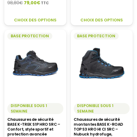
Le
Le
98,80
€
79,00
€
TTC
prix
prix
prix
prix
initial
actuel
initial
actuel
CE
C
était :
est :
CHOIX DES OPTIONS
CHOIX DES OPTIONS
était :
est :
PRODUIT
P
171,80€.
137,50€.
98,80€.
79,00€.
A
A
BASE PROTECTION
BASE PROTECTION
PLUSIEURS
P
VARIATIONS.
V
LES
LE
OPTIONS
O
PEUVENT
P
ÊTRE
Ê
CHOISIES
C
SUR
S
LA
LA
PAGE
P
DU
D
DISPONIBLE SOUS 1
DISPONIBLE SOUS 1
SEMAINE
SEMAINE
PRODUIT
P
Chaussures de sécurité
Chaussures de sécurité
BASE K-TREK S1P HRO SRC –
montantes BASE K-ROAD
Confort, style sportif et
TOP S3 HRO HI CI SRC –
protection avancée
Nubuck hydrofuge,