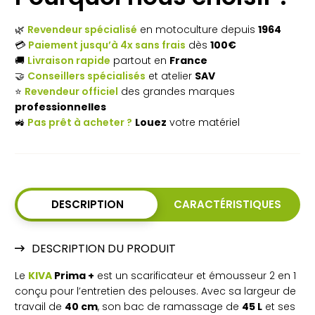
thermique
🌿
Revendeur spécialisé
en motoculture depuis
1964
KIVA
💳
Paiement jusqu’à 4x sans frais
dès
100€
🚚
Livraison rapide
partout en
France
Prima
🤝
Conseillers spécialisés
et atelier
SAV
2 en
⭐
Revendeur officiel
des grandes marques
professionnelles
1 –
🚜
Pas prêt à acheter ?
Louez
votre matériel
Largeur
de
coupe
DESCRIPTION
CARACTÉRISTIQUES
40
cm
DESCRIPTION DU PRODUIT
Le
KIVA
Prima +
est un scarificateur et émousseur 2 en 1
conçu pour l’entretien des pelouses. Avec sa largeur de
travail de
40 cm
, son bac de ramassage de
45 L
et ses