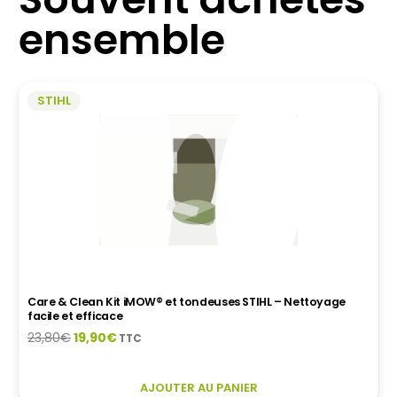
ensemble
STIHL
Care & Clean Kit iMOW® et tondeuses STIHL – Nettoyage
facile et efficace
Le
Le
23,80
€
19,90
€
TTC
prix
prix
initial
actuel
AJOUTER AU PANIER
était :
est :