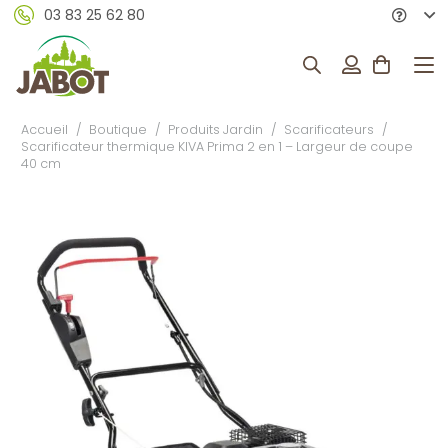
03 83 25 62 80
Accueil
/
Boutique
/
Produits Jardin
/
Scarificateurs
/
Scarificateur thermique KIVA Prima 2 en 1 – Largeur de coupe
40 cm