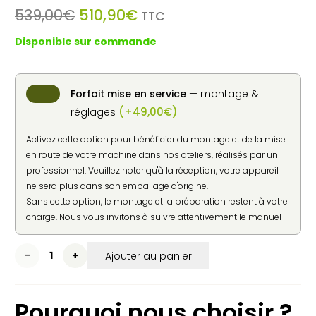
Le
Le
539,00
€
510,90
€
TTC
prix
prix
Disponible sur commande
initial
actuel
était :
est :
539,00€.
510,90€.
Forfait mise en service
— montage &
(
+
49,00
€
)
réglages
Activez cette option pour bénéficier du montage et de la mise
en route de votre machine dans nos ateliers, réalisés par un
professionnel. Veuillez noter qu'à la réception, votre appareil
ne sera plus dans son emballage d'origine.
Sans cette option, le montage et la préparation restent à votre
charge. Nous vous invitons à suivre attentivement le manuel
d'utilisation fourni par le constructeur pour une mise en
service en toute sécurité.
quantité
Ajouter au panier
de
Pourquoi nous choisir ?
Scarificateur