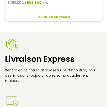
Le
Le
1 799,00
€
1 605,90
€
TTC
prix
prix
initial
actuel
AJOUTER AU PANIER
était :
est :
1
1
799,00€.
605,90€.
Livraison Express
Bénéficiez de notre vaste réseau de distribution, pour
des livraisons toujours fiables et incroyablement
rapides.