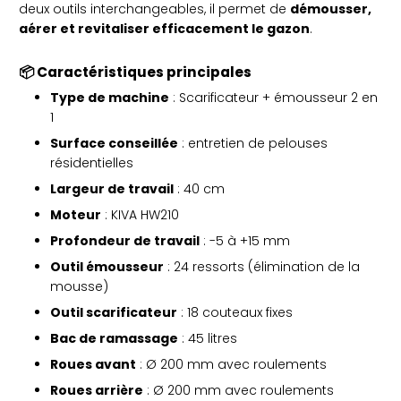
deux outils interchangeables, il permet de
démousser,
aérer et revitaliser efficacement le gazon
.
📦 Caractéristiques principales
Type de machine
: Scarificateur + émousseur 2 en
1
Surface conseillée
: entretien de pelouses
résidentielles
Largeur de travail
: 40 cm
Moteur
: KIVA HW210
Profondeur de travail
: -5 à +15 mm
Outil émousseur
: 24 ressorts (élimination de la
mousse)
Outil scarificateur
: 18 couteaux fixes
Bac de ramassage
: 45 litres
Roues avant
: Ø 200 mm avec roulements
Roues arrière
: Ø 200 mm avec roulements