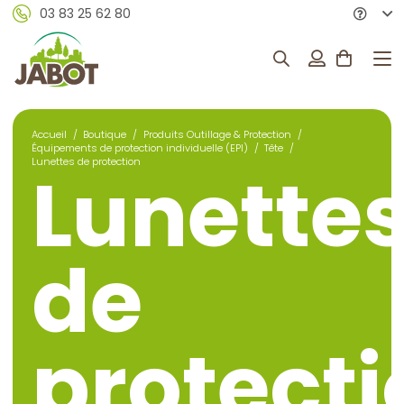
03 83 25 62 80
Accueil
/
Boutique
/
Produits Outillage & Protection
/
Équipements de protection individuelle (EPI)
/
Tête
/
Lunettes de protection
Lunette
de
protecti