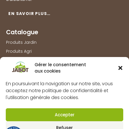
EN SAVOIR PLUS…
Catalogue
Produits Jardin
Produits Agri
Produits Bois
Gérer le consentement
Produits Outillage & Protection
aux cookies
Produits Travaux extérieurs
En poursuivant la navigation sur notre site, vous
acceptez notre politique de confidentialité et
Information
l'utilisation générale des cookies.
Marques
À propos
Accepter
FAQs
Refuser