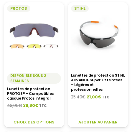
PROTOS
STIHL
Lunettes de protection STIHL
DISPONIBLE SOUS 2
ADVANCE Super Fit teintées
SEMAINES
– Légères et
Lunettes de protection
professionnelles
PROTOS® – Compatibles
Le
Le
25,40
€
21,00
€
TTC
casque Protos Integral
prix
prix
Le
Le
43,00
€
38,80
€
TTC
initial
actuel
prix
prix
était :
est :
initial
actuel
CE
CHOIX DES OPTIONS
AJOUTER AU PANIER
25,40€.
21,00€.
était :
est :
PRODUIT
43,00€.
38,80€.