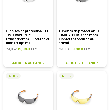
Lunettes de protection STIHL
Lunettes de protection STIHL
TIMBERSPORTS®
TIMBERSPORTS® teintées –
transparentes – Sécurité et
Confort et sécurité au
confort optimal
travail
Le
Le
Le
Le
24,10
€
19,90
€
24,10
€
19,90
€
TTC
TTC
prix
prix
prix
prix
initial
actuel
initial
actuel
AJOUTER AU PANIER
AJOUTER AU PANIER
était :
est :
était :
est :
24,10€.
19,90€.
24,10€.
19,90€.
STIHL
STIHL