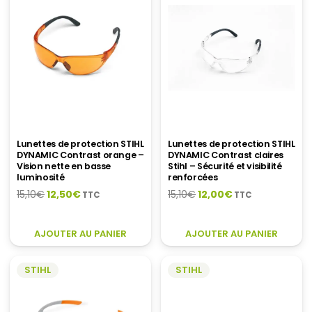
Lunettes de protection STIHL
Lunettes de protection STIHL
DYNAMIC Contrast orange –
DYNAMIC Contrast claires
Vision nette en basse
Stihl – Sécurité et visibilité
luminosité
renforcées
Le
Le
Le
Le
15,10
€
12,50
€
15,10
€
12,00
€
TTC
TTC
prix
prix
prix
prix
initial
actuel
initial
actuel
AJOUTER AU PANIER
AJOUTER AU PANIER
était :
est :
était :
est :
15,10€.
12,50€.
15,10€.
12,00€.
STIHL
STIHL