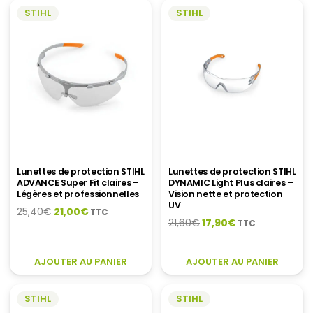
A
STIHL
STIHL
PLUSIEURS
VARIATIONS.
LES
OPTIONS
PEUVENT
ÊTRE
CHOISIES
SUR
LA
PAGE
DU
Lunettes de protection STIHL
Lunettes de protection STIHL
ADVANCE Super Fit claires –
DYNAMIC Light Plus claires –
PRODUIT
Légères et professionnelles
Vision nette et protection
UV
Le
Le
25,40
€
21,00
€
TTC
Le
Le
21,60
€
17,90
€
TTC
prix
prix
prix
prix
initial
actuel
initial
actuel
était :
est :
AJOUTER AU PANIER
AJOUTER AU PANIER
était :
est :
25,40€.
21,00€.
21,60€.
17,90€.
STIHL
STIHL