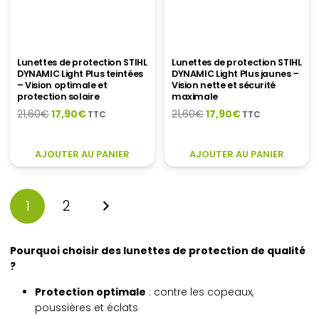
Lunettes de protection STIHL
Lunettes de protection STIHL
DYNAMIC Light Plus teintées
DYNAMIC Light Plus jaunes –
– Vision optimale et
Vision nette et sécurité
protection solaire
maximale
Le
Le
Le
Le
21,60
€
17,90
€
21,60
€
17,90
€
TTC
TTC
prix
prix
prix
prix
initial
actuel
initial
actuel
AJOUTER AU PANIER
AJOUTER AU PANIER
était :
est :
était :
est :
21,60€.
17,90€.
21,60€.
17,90€.
1
2
Pourquoi choisir des lunettes de protection de qualité
?
Protection optimale
: contre les copeaux,
poussières et éclats