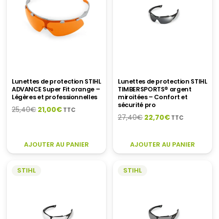
Lunettes de protection STIHL
Lunettes de protection STIHL
ADVANCE Super Fit orange –
TIMBERSPORTS® argent
Légères et professionnelles
miroitées – Confort et
sécurité pro
Le
Le
25,40
€
21,00
€
TTC
Le
Le
27,40
€
22,70
€
TTC
prix
prix
prix
prix
initial
actuel
initial
actuel
était :
est :
AJOUTER AU PANIER
AJOUTER AU PANIER
était :
est :
25,40€.
21,00€.
27,40€.
22,70€.
STIHL
STIHL