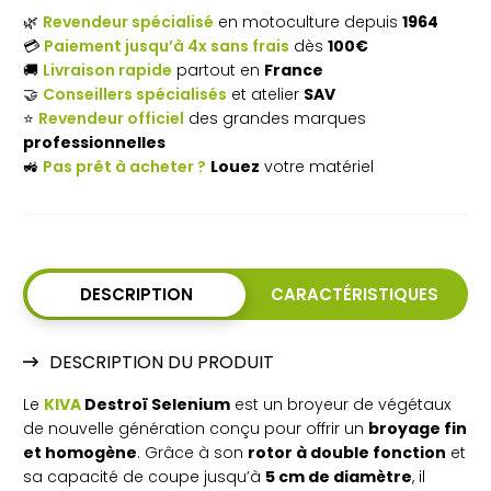
🌿
Revendeur spécialisé
en motoculture depuis
1964
végétaux
💳
Paiement jusqu’à 4x sans frais
dès
100€
🚚
Livraison rapide
partout en
France
thermique
🤝
Conseillers spécialisés
et atelier
SAV
KIVA
⭐
Revendeur officiel
des grandes marques
professionnelles
Destroï
🚜
Pas prêt à acheter ?
Louez
votre matériel
Selenium
- Ø
50
DESCRIPTION
CARACTÉRISTIQUES
mm
DESCRIPTION DU PRODUIT
Le
KIVA
Destroï Selenium
est un broyeur de végétaux
de nouvelle génération conçu pour offrir un
broyage fin
et homogène
. Grâce à son
rotor à double fonction
et
sa capacité de coupe jusqu’à
5 cm de diamètre
, il