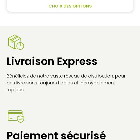
initial
actuel
CE
AJOUTER AU PANIER
était :
est :
PRODUIT
1
1
A
329,00€.
213,40€.
PLUSIEURS
VARIATIONS.
LES
OPTIONS
PEUVENT
Livraison Express
ÊTRE
CHOISIES
SUR
Bénéficiez de notre vaste réseau de distribution, pour
LA
des livraisons toujours fiables et incroyablement
PAGE
rapides.
DU
PRODUIT
Paiement sécurisé