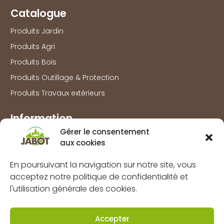
Catalogue
Produits Jardin
Produits Agri
Produits Bois
Produits Outillage & Protection
Produits Travaux extérieurs
Information
Gérer le consentement
Marques
aux cookies
À propos
En poursuivant la navigation sur notre site, vous
FAQs
acceptez notre politique de confidentialité et
Mentions légales
l'utilisation générale des cookies.
Politique de confidentialité
Politique de cookies (UE)
Accepter