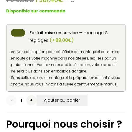
TTC
prix
prix
Disponible sur commande
initial
actuel
était :
est :
1
1
510,00€.
381,40€.
Forfait mise en service
— montage &
(
+
89,00
€
)
réglages
Activez cette option pour bénéficier du montage et de la mise
en route de votre machine dans nos ateliers, réalisés par un
professionnel. Veuillez noter qu'à la réception, votre appareil
ne sera plus dans son emballage d'origine.
Sans cette option, le montage et la préparation restent à votre
charge. Nous vous invitons à suivre attentivement le manuel
d'utilisation fourni par le constructeur pour une mise en
service en toute sécurité.
quantité
Ajouter au panier
de
Pourquoi nous choisir ?
Broyeur
de