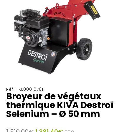
Réf :
KL00010701
Broyeur de végétaux
thermique KIVA Destroï
Selenium – Ø 50 mm
Le
Le
1 510,00
€
1 381,40
€