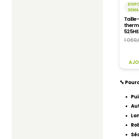
DISPO
SEMA
Taille
therm
525HE
1 069
AJO
🔧 Pour
Pu
Au
Lo
Ro
Sé