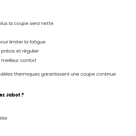
 plus la coupe sera nette
our limiter la fatigue
 précis et régulier
n meilleur confort
 modèles thermiques garantissent une coupe continue
hez
Jabot
?
ptée