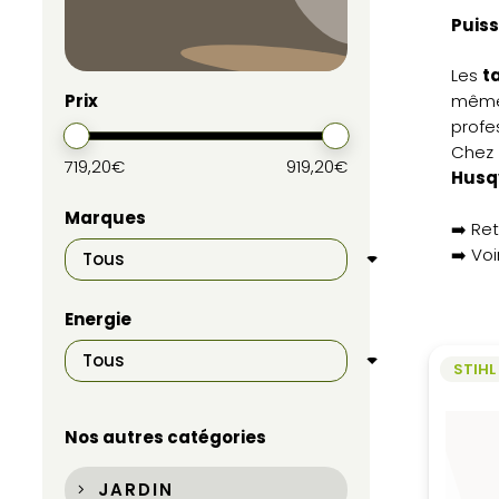
Puiss
Les
t
Prix
même 
profe
Chez
719,20€
919,20€
Husq
Marques
➡️ Ret
➡️ Voi
Energie
STIHL
Nos autres catégories
JARDIN