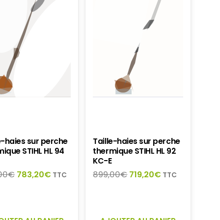
e-haies sur perche
Taille-haies sur perche
mique STIHL HL 94
thermique STIHL HL 92
KC-E
Le
Le
Le
Le
00
€
783,20
€
899,00
€
719,20
€
TTC
TTC
prix
prix
prix
prix
initial
actuel
initial
actuel
était :
est :
était :
est :
979,00€.
783,20€.
899,00€.
719,20€.