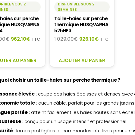
NIBLE SOUS 2
DISPONIBLE SOUS 2
INES
SEMAINES
-haies sur perche
Taille-haies sur perche
ique HUSQVARNA
thermique HUSQVARNA
4
525HE3
Le
Le
Le
Le
,00
€
962,10
€
1 029,00
€
926,10
€
TTC
TTC
prix
prix
prix
prix
initial
actuel
initial
actuel
était :
est :
était :
est :
UTER AU PANIER
AJOUTER AU PANIER
1
962,10€.
1
926,10€.
069,00€.
029,00€.
quoi choisir un taille-haies sur perche thermique ?
issance élevée
: coupe des haies épaisses et denses avec e
tonomie totale
: aucun câble, parfait pour les grands jardin
ngue portée
: atteint facilement les haies hautes sans échel
bustesse
: conçu pour un usage intensif et professionnel
curité
: lames protégées et commandes intuitives pour un u