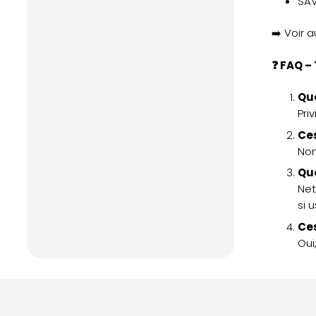
SAV
➡️ Voir a
❓ FAQ –
Que
Pri
Ces
Non
Que
Net
si 
Ces
Oui