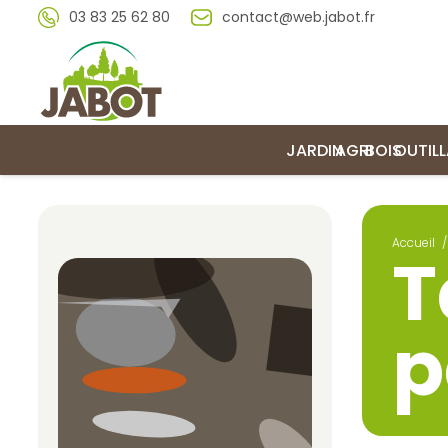
03 83 25 62 80
contact@web.jabot.fr
JARDIN
AGRI
BOIS
OUTIL
Accueil
/
T
p