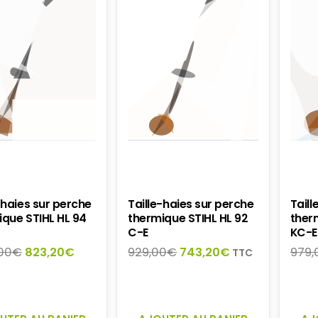
-haies sur perche
Taille-haies sur perche
Taill
ique STIHL HL 94
thermique STIHL HL 92
ther
C-E
KC-E
Le
Le
Le
Le
,00
€
823,20
€
929,00
€
743,20
€
979,
TTC
prix
prix
prix
prix
initial
actuel
initial
actuel
était :
est :
était :
est :
1
823,20€.
929,00€.
743,20€.