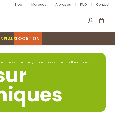
Blog
Marques
À propos
FAQ
Contact
LOCATION
S PLANS
lle-haies sur perche
/
Taille-haies sur perche thermiques
sur
miques