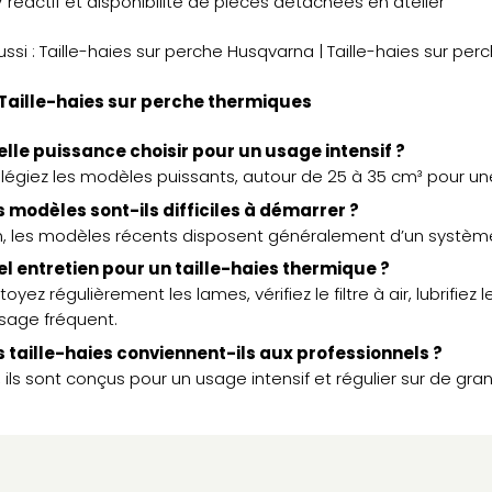
 réactif et disponibilité de pièces détachées en atelier
ussi :
Taille-haies sur perche Husqvarna
|
Taille-haies sur perc
 Taille-haies sur perche thermiques
lle puissance choisir pour un usage intensif ?
vilégiez les modèles puissants, autour de 25 à 35 cm³ pour u
 modèles sont-ils difficiles à démarrer ?
, les modèles récents disposent généralement d’un système 
l entretien pour un taille-haies thermique ?
toyez régulièrement les lames, vérifiez le filtre à air, lubrifie
usage fréquent.
 taille-haies conviennent-ils aux professionnels ?
, ils sont conçus pour un usage intensif et régulier sur de gra