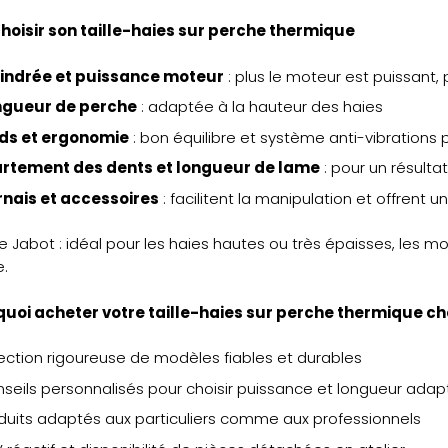
choisir son taille-haies sur perche thermique
lindrée et puissance moteur
: plus le moteur est puissant,
ngueur de perche
: adaptée à la hauteur des haies
ids et ergonomie
: bon équilibre et système anti-vibrations p
artement des dents et longueur de lame
: pour un résultat
nais et accessoires
: facilitent la manipulation et offrent u
e Jabot : idéal pour les haies hautes ou très épaisses, les
e.
quoi acheter votre taille-haies sur perche thermique c
ection rigoureuse de modèles fiables et durables
seils personnalisés pour choisir puissance et longueur ada
duits adaptés aux particuliers comme aux professionnels