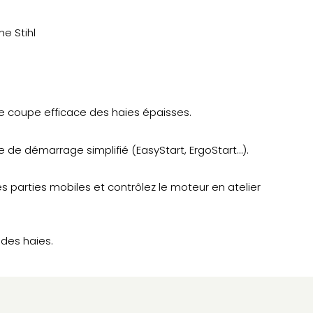
he Stihl
ne coupe efficace des haies épaisses.
de démarrage simplifié (EasyStart, ErgoStart…).
z les parties mobiles et contrôlez le moteur en atelier
ndes haies.