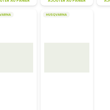
UTER AU PANIER
AJOUTER AU PANIER
AJ
029,00€.
VARNA
HUSQVARNA