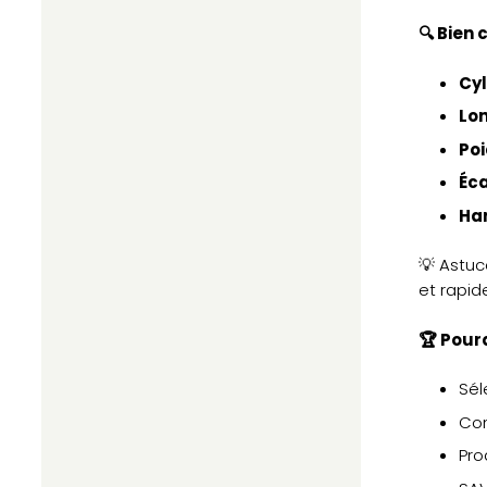
🔍 Bien 
Cy
Lo
Po
Éc
Har
💡 Astuc
et rapid
🏆 Pour
Sél
Con
Pro