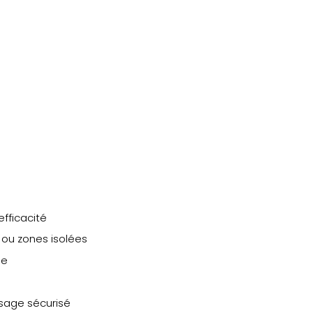
fficacité
s ou zones isolées
le
sage sécurisé