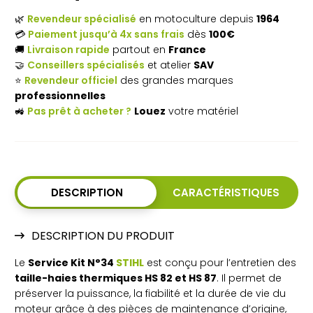
Kit
🌿
Revendeur spécialisé
en motoculture depuis
1964
N°34
💳
Paiement jusqu’à 4x sans frais
dès
100€
🚚
Livraison rapide
partout en
France
STIHL
🤝
Conseillers spécialisés
et atelier
SAV
–
⭐
Revendeur officiel
des grandes marques
professionnelles
Entretien
🚜
Pas prêt à acheter ?
Louez
votre matériel
taille-
haie
HS
DESCRIPTION
CARACTÉRISTIQUES
82 et
HS
DESCRIPTION DU PRODUIT
87
Le
Service Kit N°34
STIHL
est conçu pour l’entretien des
taille-haies thermiques HS 82 et HS 87
. Il permet de
préserver la puissance, la fiabilité et la durée de vie du
moteur grâce à des pièces de maintenance d’origine,