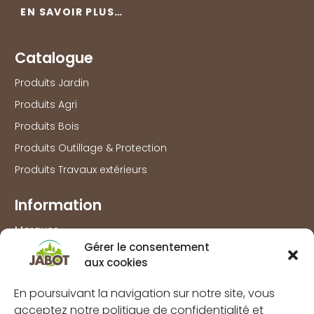
EN SAVOIR PLUS…
Catalogue
Produits Jardin
Produits Agri
Produits Bois
Produits Outillage & Protection
Produits Travaux extérieurs
Information
Marques
Gérer le consentement
À propos
aux cookies
FAQs
En poursuivant la navigation sur notre site, vous
Mentions légales
acceptez notre politique de confidentialité et