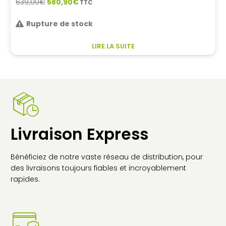
prix
prix
initial
actuel
était :
est :
24,70€.
19,60€.
C
CHOIX DES OPTIONS
P
A
P
V
L
O
P
Livraison Express
Ê
C
S
Bénéficiez de notre vaste réseau de distribution, pour
L
des livraisons toujours fiables et incroyablement
P
rapides.
D
P