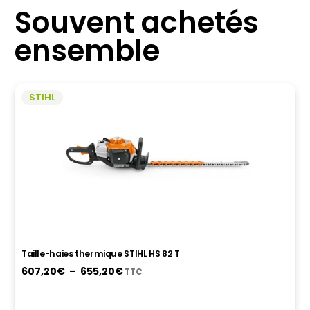
Souvent achetés
ensemble
STIHL
Taille-haies thermique STIHL HS 87 R
Le
Le
899,00
€
719,20
€
TTC
prix
prix
initial
actuel