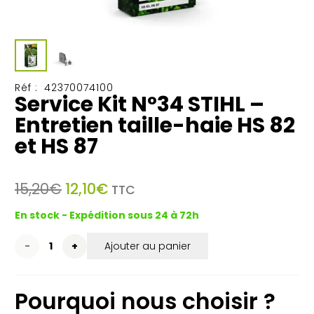
Réf :
42370074100
Service Kit N°34 STIHL –
Entretien taille-haie HS 82
et HS 87
Le
Le
15,20
€
12,10
€
TTC
prix
prix
En stock - Expédition sous 24 à 72h
initial
actuel
était :
est :
quantité
Ajouter au panier
15,20€.
12,10€.
de
Pourquoi nous choisir ?
Service