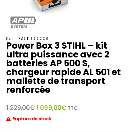
Réf :
EA012000006
Power Box 3 STIHL – kit
ultra puissance avec 2
batteries AP 500 S,
chargeur rapide AL 501 et
mallette de transport
renforcée
Le
Le
1 229,00
€
1 099,00
€
TTC
prix
prix
Rupture de stock
initial
actuel
était :
est :