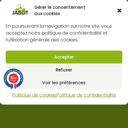
Marques
Gérer le consentement
aux cookies
À propos
FAQs
En poursuivant la navigation sur notre site, vous
acceptez notre politique de confidentialité et
Mentions légales
l'utilisation générale des cookies.
Politique de confidentialité
Politique de cookies (UE)
Accepter
CGV
Refuser
Contact
9.7
/10
66 avis
Voir les préférences
Dynapôle de Ludres-Fléville
4 rue pascal, 54710 Ludres
Politique de cookies
Politique de confidentialité
Horaires : lun-ven 8H 12H / 13H30 18H et sam 9H 12H.
03 83 25 62 80
contact@web.jabot.fr