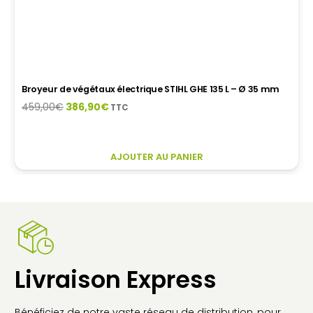
Broyeur de végétaux électrique STIHL GHE 135 L – Ø 35 mm
Le
Le
459,00
€
386,90
€
TTC
prix
prix
initial
actuel
était :
est :
AJOUTER AU PANIER
459,00€.
386,90€.
Livraison Express
Bénéficiez de notre vaste réseau de distribution, pour