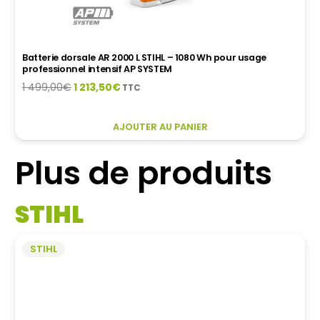
Batterie dorsale AR 2000 L STIHL – 1080 Wh pour usage
professionnel intensif AP SYSTEM
Le
Le
1 499,00
€
1 213,50
€
TTC
prix
prix
initial
actuel
AJOUTER AU PANIER
était :
est :
1
1
Plus de produits
499,00€.
213,50€.
STIHL
STIHL