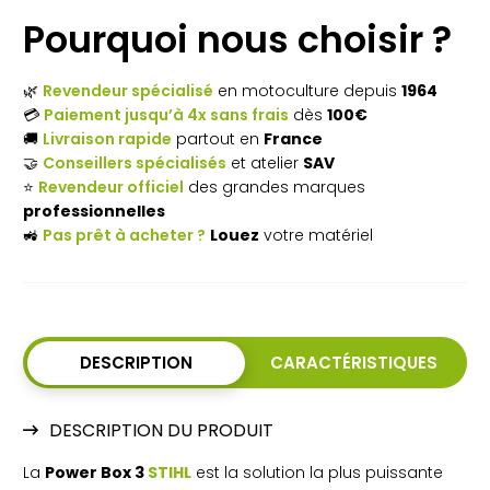
1
1
229,00€.
099,00€.
Pourquoi nous choisir ?
🌿
Revendeur spécialisé
en motoculture depuis
1964
💳
Paiement jusqu’à 4x sans frais
dès
100€
🚚
Livraison rapide
partout en
France
🤝
Conseillers spécialisés
et atelier
SAV
⭐
Revendeur officiel
des grandes marques
professionnelles
🚜
Pas prêt à acheter ?
Louez
votre matériel
DESCRIPTION
CARACTÉRISTIQUES
DESCRIPTION DU PRODUIT
La
Power Box 3
STIHL
est la solution la plus puissante