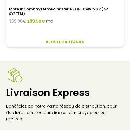
Moteur CombiSystème à batterie STIHL KMA 120 R (AP
SYSTEM)
Le
Le
369,00
€
299,50
€
TTC
prix
prix
initial
actuel
était :
est :
AJOUTER AU PANIER
369,00€.
299,50€.
Livraison Express
Bénéficiez de notre vaste réseau de distribution, pour
des livraisons toujours fiables et incroyablement
rapides.