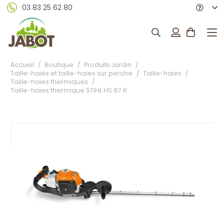
03 83 25 62 80
Accueil
/
Boutique
/
Produits Jardin
/
Taille-haies et taille-haies sur perche
/
Taille-haies
/
Taille-haies thermiques
/
Taille-haies thermique STIHL HS 87 R