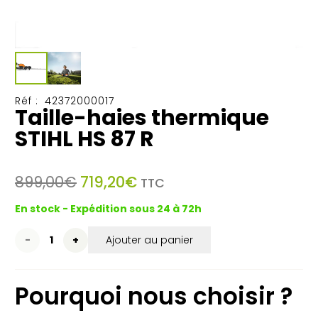
Réf :
42372000017
Taille-haies thermique
STIHL HS 87 R
Le
Le
899,00
€
719,20
€
TTC
prix
prix
En stock - Expédition sous 24 à 72h
initial
actuel
était :
est :
quantité
Ajouter au panier
899,00€.
719,20€.
de
Pourquoi nous choisir ?
Taille-
haies