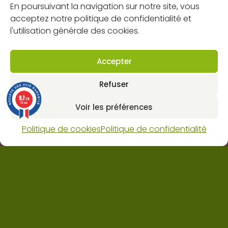
FAQs
En poursuivant la navigation sur notre site, vous
Mentions légales
acceptez notre politique de confidentialité et
l'utilisation générale des cookies.
Politique de confidentialité
Politique de cookies (UE)
Accepter
CGV
Refuser
Contact
9.7
/10
66 avis
Voir les préférences
Dynapôle de Ludres-Fléville
4 rue pascal, 54710 Ludres
Politique de cookies
Politique de confidentialité
Horaires : lun-ven 8H 12H / 13H30 18H et sam 9H 12H.
03 83 25 62 80
contact@web.jabot.fr
Nous contacter
©
JABOT 2024
| Site réalisé par l’agence web
He-site