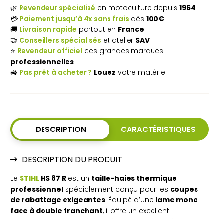
🌿
Revendeur spécialisé
en motoculture depuis
1964
thermique
💳
Paiement jusqu’à 4x sans frais
dès
100€
🚚
Livraison rapide
partout en
France
STIHL
🤝
Conseillers spécialisés
et atelier
SAV
HS
⭐
Revendeur officiel
des grandes marques
professionnelles
87 R
🚜
Pas prêt à acheter ?
Louez
votre matériel
DESCRIPTION
CARACTÉRISTIQUES
DESCRIPTION DU PRODUIT
Le
STIHL
HS 87 R
est un
taille-haies thermique
professionnel
spécialement conçu pour les
coupes
de rabattage exigeantes
. Équipé d’une
lame mono
face à double tranchant
, il offre un excellent