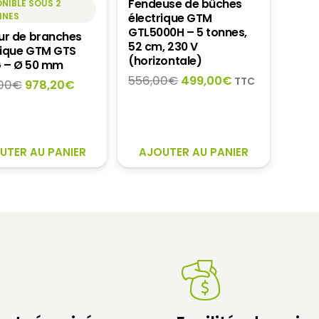
Fendeuse de bûches
NIBLE SOUS 2
INES
électrique GTM
GTL5000H – 5 tonnes,
ur de branches
52 cm, 230 V
ique GTM GTS
(horizontale)
 – Ø 50 mm
Le
Le
556,00
€
499,00
€
TTC
Le
Le
,00
€
978,20
€
prix
prix
prix
prix
initial
actuel
initial
actuel
était :
est :
était :
est :
556,00€.
499,00€.
1
978,20€.
UTER AU PANIER
AJOUTER AU PANIER
249,00€.