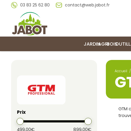
03 83 25 62 80
contact@web.jabot.fr
JARDIN
AGRI
BOIS
OUTIL
Accueil
/
G
GTM o
Prix
trouv
499,00€
899,00€