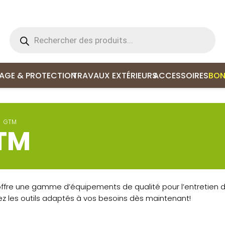
Recherche
de
produits
LAGE & PROTECTION
TRAVAUX EXTÉRIEURS
ACCESSOIRES
BON
GTM
TM
ffre une gamme d’équipements de qualité pour l’entretien d
ez les outils adaptés à vos besoins dès maintenant!