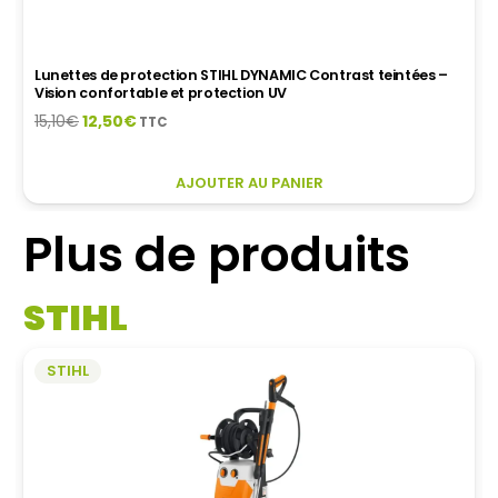
Lunettes de protection STIHL DYNAMIC Contrast orange –
Vision nette en basse luminosité
Le
Le
15,10
€
12,50
€
TTC
prix
prix
initial
actuel
AJOUTER AU PANIER
était :
est :
15,10€.
12,50€.
Plus de produits
STIHL
STIHL