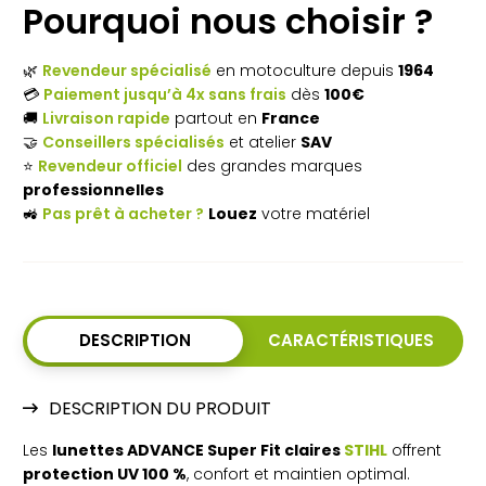
Pourquoi nous choisir ?
Lunettes
de
🌿
Revendeur spécialisé
en motoculture depuis
1964
protection
💳
Paiement jusqu’à 4x sans frais
dès
100€
🚚
Livraison rapide
partout en
France
STIHL
🤝
Conseillers spécialisés
et atelier
SAV
ADVANCE
⭐
Revendeur officiel
des grandes marques
professionnelles
Super
🚜
Pas prêt à acheter ?
Louez
votre matériel
Fit
claires
–
DESCRIPTION
CARACTÉRISTIQUES
Légères
et
DESCRIPTION DU PRODUIT
professionnelles
Les
lunettes ADVANCE Super Fit claires
STIHL
offrent
protection UV 100 %
, confort et maintien optimal.