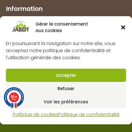
Information
Marques
Gérer le consentement
À propos
aux cookies
FAQs
En poursuivant la navigation sur notre site, vous
Mentions légales
acceptez notre politique de confidentialité et
Politique de confidentialité
l'utilisation générale des cookies.
Politique de cookies (UE)
CGV
Accepter
Contact
Refuser
9.7
/10
Dynapôle de Ludres-Fléville
66 avis
Voir les préférences
4 rue pascal, 54710 Ludres
Horaires : lun-ven 8H 12H / 13H30 18H et sam 9H 12H.
Politique de cookies
Politique de confidentialité
03 83 25 62 80