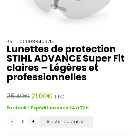
Réf :
00008840375
Lunettes de protection
STIHL ADVANCE Super Fit
claires – Légères et
professionnelles
Le
Le
25,40
€
21,00
€
TTC
prix
prix
En stock - Expédition sous 24 à 72h
initial
actuel
était :
est :
quantité
Ajouter au panier
25,40€.
21,00€.
de