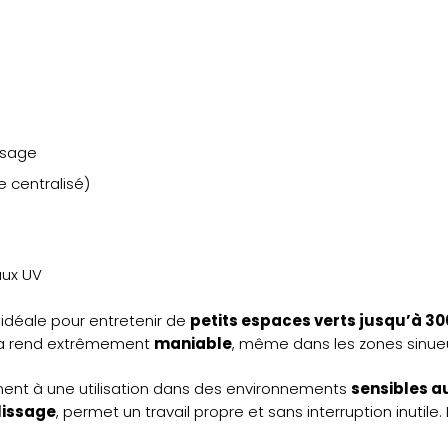
ssage
e centralisé)
aux UV
 idéale pour entretenir de
petits espaces verts jusqu’à 30
a rend extrêmement
maniable
, même dans les zones sinueu
ement à une utilisation dans des environnements
sensibles au
lissage
, permet un travail propre et sans interruption inutile.