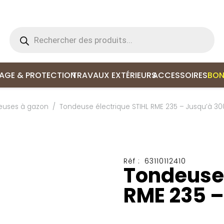
Recherche
de
produits
LAGE & PROTECTION
TRAVAUX EXTÉRIEURS
ACCESSOIRES
BON
euses à gazon
/
Tondeuse électrique STIHL RME 235 – Jusqu’à 30
Réf :
63110112410
Tondeuse 
RME 235 –