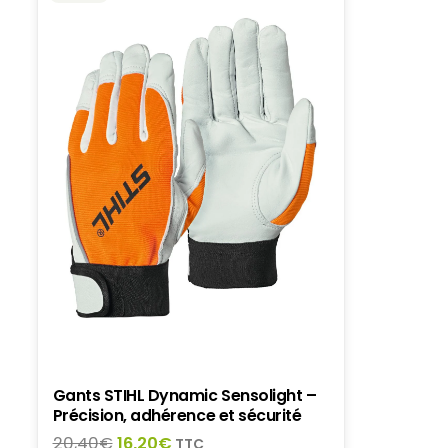
Gants STIHL Dynamic Sensolight –
Précision, adhérence et sécurité
Le
Le
20,40
€
16,20
€
TTC