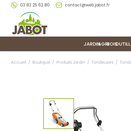
03 83 25 62 80
contact@web.jabot.fr
JARDIN
AGRI
BOIS
OUTIL
Accueil
/
Boutique
/
Produits Jardin
/
Tondeuses
/
Tond