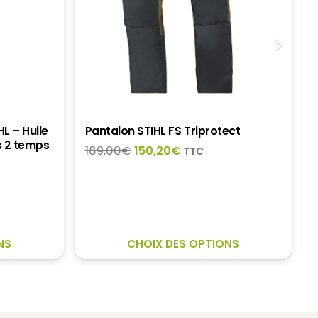
L – Huile
Pantalon STIHL FS Triprotect
s 2 temps
Le
Le
189,00
€
150,20
€
TTC
prix
prix
initial
actuel
1
était :
est :
189,00€.
150,20€.
CE
CE
NS
CHOIX DES OPTIONS
PRODUIT
PRO
A
A
PLUSIEURS
PLUS
VARIATIONS.
VARI