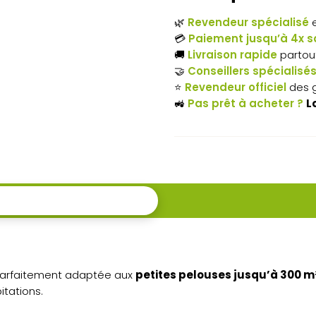
électrique
🌿
Revendeur spécialisé
e
STIHL
💳
Paiement jusqu’à 4x sa
🚚
Livraison rapide
partou
RME
🤝
Conseillers spécialisé
⭐
Revendeur officiel
des 
235
🚜
Pas prêt à acheter ?
L
-
Jusqu'à
300
m²
arfaitement adaptée aux
petites pelouses jusqu’à 300 m
tations.