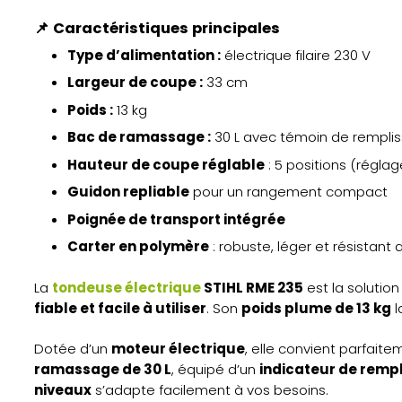
📌
Caractéristiques principales
Type d’alimentation :
électrique filaire 230 V
Largeur de coupe :
33 cm
Poids :
13 kg
Bac de ramassage :
30 L avec témoin de rempli
Hauteur de coupe réglable
: 5 positions (réglag
Guidon repliable
pour un rangement compact
Poignée de transport intégrée
Carter en polymère
: robuste, léger et résistant 
La
tondeuse électrique
STIHL RME 235
est la solution
fiable et facile à utiliser
. Son
poids plume de 13 kg
l
Dotée d’un
moteur électrique
, elle convient parfait
ramassage de 30 L
, équipé d’un
indicateur de remp
niveaux
s’adapte facilement à vos besoins.