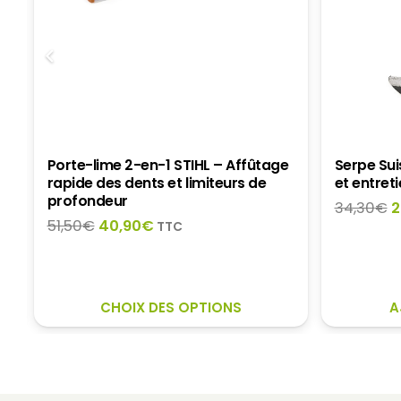
Porte-lime 2-en-1 STIHL – Affûtage
Serpe Sui
rapide des dents et limiteurs de
et entret
profondeur
L
34,30
€
2
Le
Le
51,50
€
40,90
€
p
TTC
prix
prix
i
initial
actuel
é
était :
est :
3
CE
51,50€.
40,90€.
CHOIX DES OPTIONS
A
PRODUIT
A
PLUSIEURS
VARIATIONS.