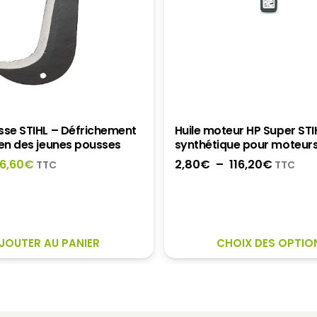
sse STIHL – Défrichement
Huile moteur HP Super STIH
ien des jeunes pousses
synthétique pour moteur
e
Le
Plage
6,60
€
2,80
€
–
116,20
€
TTC
TTC
rix
prix
de
nitial
actuel
prix :
tait :
est :
2,80€
4,30€.
26,60€.
à
JOUTER AU PANIER
CHOIX DES OPTIO
116,20€