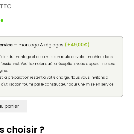
Le
TTC
prix
actuel
de
est :
.
178,30€.
(
+
49,00
€
)
ervice
— montage & réglages
ficier du montage et de la mise en route de votre machine dans
ofessionnel. Veuillez noter qu'à la réception, votre appareil ne sera
gine.
t la préparation restent à votre charge. Nous vous invitons à
d'utilisation fourni par le constructeur pour une mise en service
au panier
 choisir ?