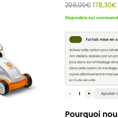
Le
209,00
€
178,30
€
prix
initial
Disponible sur comman
était :
209,00€
Forfait mise en s
Activez cette option pour béné
nos ateliers, réalisés par un pr
plus dans son emballage d'ori
Sans cette option, le montage e
suivre attentivement le manuel 
en toute sécurité.
quantité
Ajouter 
de
Pourquoi nous
Tondeuse