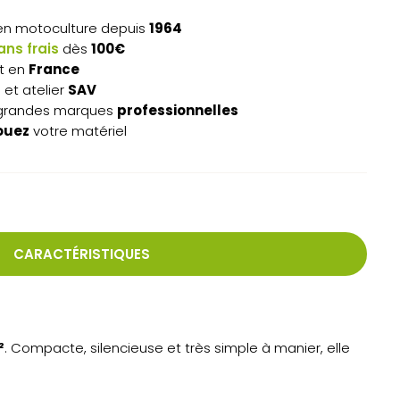
n motoculture depuis
1964
ns frais
dès
100€
t en
France
s
et atelier
SAV
grandes marques
professionnelles
ouez
votre matériel
CARACTÉRISTIQUES
²
. Compacte, silencieuse et très simple à manier, elle