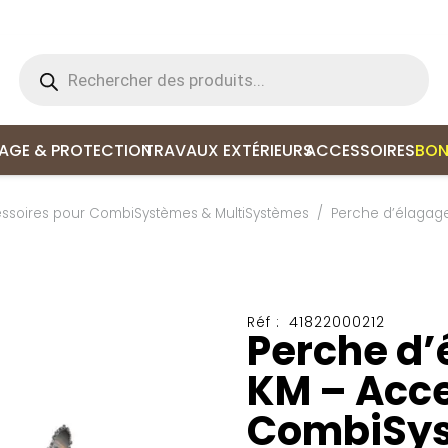
Recherche
de
produits
LAGE & PROTECTION
TRAVAUX EXTÉRIEURS
ACCESSOIRES
BON
ssoires pour CombiSystèmes & MultiSystèmes
/
Perche d’élagag
Réf :
41822000212
Perche d’
KM – Acce
CombiSy