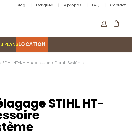
Blog
Marques
À propos
FAQ
Contact
LOCATION
S PLANS
e STIHL HT-KM – Accessoire CombiSystème
élagage STIHL HT-
ssoire
stème