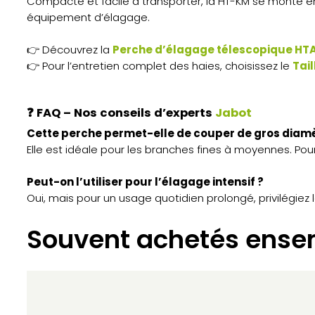
Compacte et facile à transporter, la HT-KM se monte en
équipement d’élagage.
👉 Découvrez la
Perche d’élagage télescopique HTA
👉 Pour l’entretien complet des haies, choisissez le
Tai
❓
FAQ – Nos conseils d’experts
Jabot
Cette perche permet-elle de couper de gros diamè
Elle est idéale pour les branches fines à moyennes. P
Peut-on l’utiliser pour l’élagage intensif ?
Oui, mais pour un usage quotidien prolongé, privilégie
Souvent achetés ense