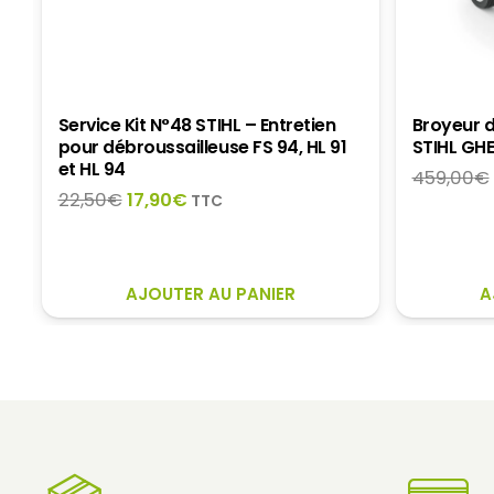
e
Service Kit N°48 STIHL – Entretien
Broyeur d
pour débroussailleuse FS 94, HL 91
STIHL GHE
et HL 94
459,00
€
Le
Le
22,50
€
17,90
€
TTC
prix
prix
initial
actuel
était :
est :
AJOUTER AU PANIER
A
22,50€.
17,90€.