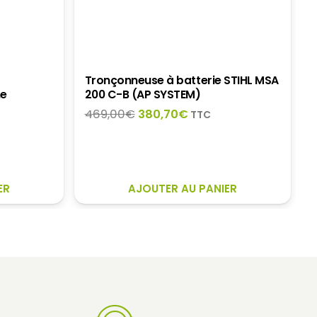
Tronçonneuse à batterie STIHL MSA
me
200 C-B (AP SYSTEM)
Le
Le
469,00
€
380,70
€
TTC
prix
prix
initial
actuel
était :
est :
€.
469,00€.
380,70€.
ER
AJOUTER AU PANIER