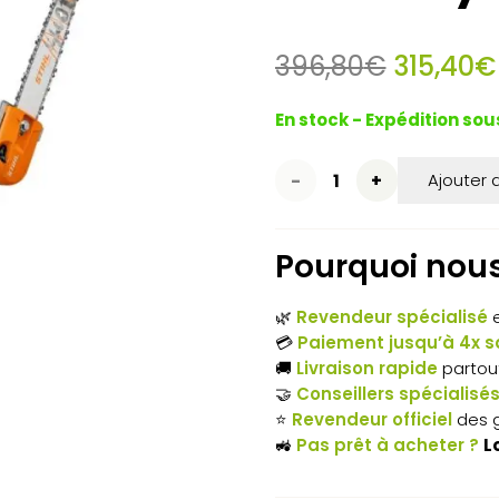
Le
396,80
€
315,40
€
prix
initial
En stock - Expédition sou
était :
396,80€
quantité
Ajouter 
de
Pourquoi nous 
Perche
d’élagage
🌿
Revendeur spécialisé
e
💳
Paiement jusqu’à 4x sa
STIHL
🚚
Livraison rapide
partou
HT-
🤝
Conseillers spécialisé
⭐
Revendeur officiel
des 
KM –
🚜
Pas prêt à acheter ?
L
Accessoire