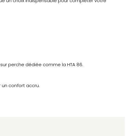
tue un choix indispensable pour compléter votre
e sur perche dédiée comme la HTA 86.
 un confort accru.