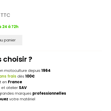
Le
TTC
prix
actuel
s 24 à 72h
est :
.
315,40€.
au panier
choisir ?
n motoculture depuis
1964
ns frais
dès
100€
t en
France
s
et atelier
SAV
grandes marques
professionnelles
ouez
votre matériel