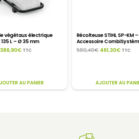
e végétaux électrique
Récolteuse STIHL SP-KM –
 135 L – Ø 35 mm
Accessoire CombiSystè
Le
Le
Le
Le
386,90
€
580,40
€
461,30
€
TTC
TTC
prix
prix
prix
prix
initial
actuel
initial
actuel
était :
est :
était :
est :
459,00€.
386,90€.
580,40€.
461,30
JOUTER AU PANIER
AJOUTER AU PANI