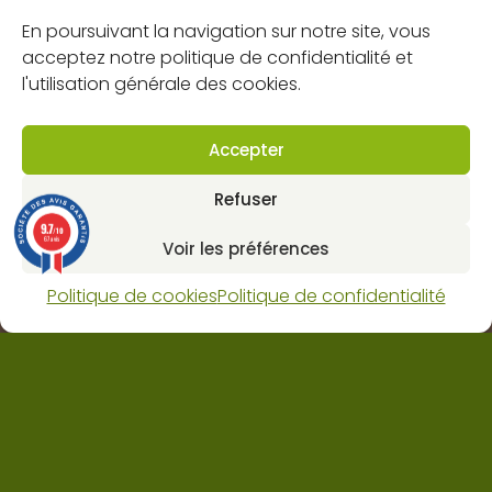
FAQs
En poursuivant la navigation sur notre site, vous
Mentions légales
acceptez notre politique de confidentialité et
l'utilisation générale des cookies.
Politique de confidentialité
Politique de cookies (UE)
Accepter
CGV
Refuser
Contact
9.7
/10
67 avis
Voir les préférences
Dynapôle de Ludres-Fléville
4 rue pascal, 54710 Ludres
Politique de cookies
Politique de confidentialité
Horaires : lun-ven 8H 12H / 13H30 18H et sam 9H 12H.
03 83 25 62 80
contact@web.jabot.fr
Nous contacter