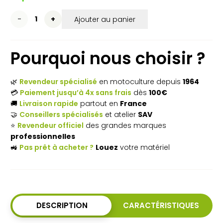
quantité
Ajouter au panier
de
Pourquoi nous choisir ?
Épinette
FELCO
🌿
Revendeur spécialisé
en motoculture depuis
1964
310 –
💳
Paiement jusqu’à 4x sans frais
dès
100€
🚚
Livraison rapide
partout en
France
Ultra
🤝
Conseillers spécialisés
et atelier
SAV
fine
⭐
Revendeur officiel
des grandes marques
professionnelles
pour
🚜
Pas prêt à acheter ?
Louez
votre matériel
taille
et
cueillette
DESCRIPTION
CARACTÉRISTIQUES