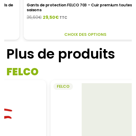
Gants de protection FELCO 703 – Cuir premium toutes
saisons
Le
Le
36,60
€
29,50
€
TTC
prix
prix
initial
actuel
CE
CHOIX DES OPTIONS
était :
est :
PR
36,60€.
29,50€.
A
Plus de produits
PL
VA
LES
FELCO
OP
PE
ÊT
FELCO
CH
SU
LA
PA
DU
PR