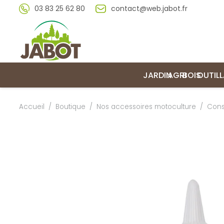
03 83 25 62 80
contact@web.jabot.fr
JARDIN
AGRI
BOIS
OUTIL
Accueil
/
Boutique
/
Nos accessoires motoculture
/
Con