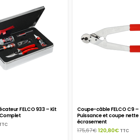
écateur FELCO 933 – Kit
Coupe-câble FELCO C9 –
n Complet
Puissance et coupe nette
écrasement
TTC
Le
Le
175,67
€
120,80
€
TTC
prix
prix