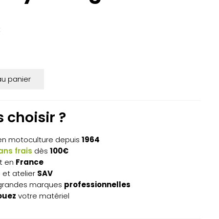
C
uel
:
20€.
au panier
 choisir ?
n motoculture depuis
1964
ns frais
dès
100€
t en
France
s
et atelier
SAV
grandes marques
professionnelles
ouez
votre matériel