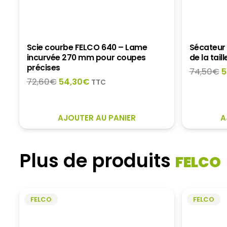
Scie courbe FELCO 640 – Lame
Sécateur 
incurvée 270 mm pour coupes
de la tail
précises
L
74,50
€
5
Le
Le
72,60
€
54,30
€
p
TTC
prix
prix
i
initial
actuel
é
était :
est :
7
AJOUTER AU PANIER
A
72,60€.
54,30€.
Plus de produits
FELCO
FELCO
FELCO