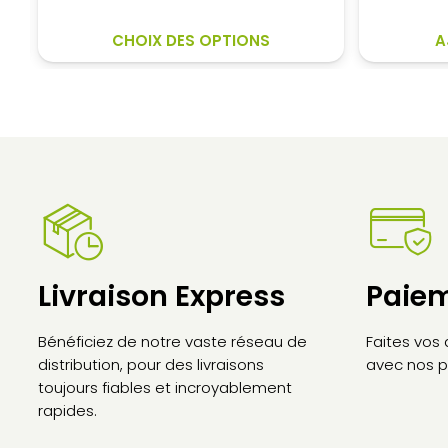
était :
est :
CE
12,10€.
9,20€.
CHOIX DES OPTIONS
A
PRODUIT
A
PLUSIEURS
VARIATIONS.
LES
OPTIONS
PEUVENT
ÊTRE
CHOISIES
SUR
LA
Livraison Express
Paiem
PAGE
DU
Bénéficiez de notre vaste réseau de
Faites vos
PRODUIT
distribution, pour des livraisons
avec nos p
toujours fiables et incroyablement
rapides.