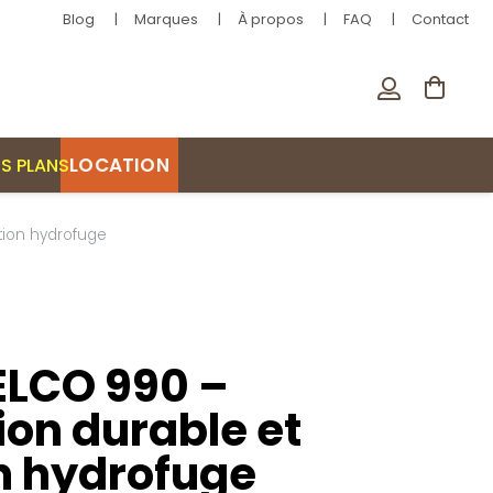
Blog
Marques
À propos
FAQ
Contact
LOCATION
S PLANS
ction hydrofuge
ELCO 990 –
ion durable et
n hydrofuge