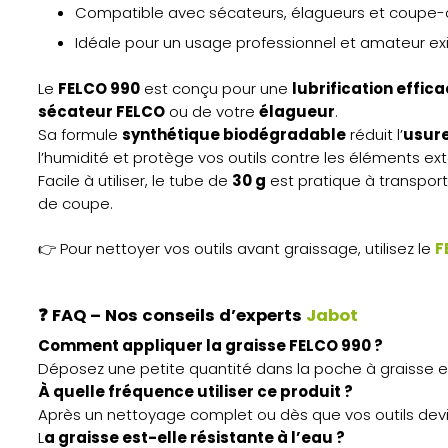
Compatible avec sécateurs, élagueurs et coupe-
Idéale pour un usage professionnel et amateur ex
Le
FELCO 990
est conçu pour une
lubrification effic
sécateur FELCO
ou de votre
élagueur
.
Sa formule
synthétique biodégradable
réduit l’
usur
l’humidité et protège vos outils contre les éléments ext
Facile à utiliser, le tube de
30 g
est pratique à transpor
de coupe.
👉 Pour nettoyer vos outils avant graissage, utilisez le
F
❓
FAQ – Nos conseils d’experts
Jabot
Comment appliquer la graisse FELCO 990 ?
Déposez une petite quantité dans la poche à graisse e
À quelle fréquence utiliser ce produit ?
Après un nettoyage complet ou dès que vos outils dev
L
a graisse est-elle résistante à l’eau ?