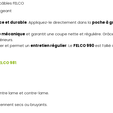
câbles FELCO
igeant
ace et durable
. Appliquez-le directement dans la
poche à g
e mécanique
et garantit une coupe nette et régulière. Grâ
érieurs.
ter et permet un
entretien régulier
. Le
FELCO 990
est l’alli
ELCO 981
.
ntre lame et contre-lame.
iennent secs ou bruyants.