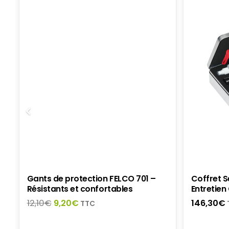
t
Gants de protection FELCO 701 –
Coffret S
Résistants et confortables
Entretie
Le
Le
12,10
€
9,20
€
146,30
€
TTC
prix
prix
initial
actuel