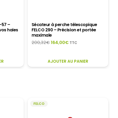
0-57 –
Sécateur à perche télescopique
vos haies
FELCO 290 – Précision et portée
maximale
Le
Le
200,32
€
164,00
€
TTC
prix
prix
initial
actuel
était :
est :
ER
AJOUTER AU PANIER
200,32€.
164,00€.
FELCO