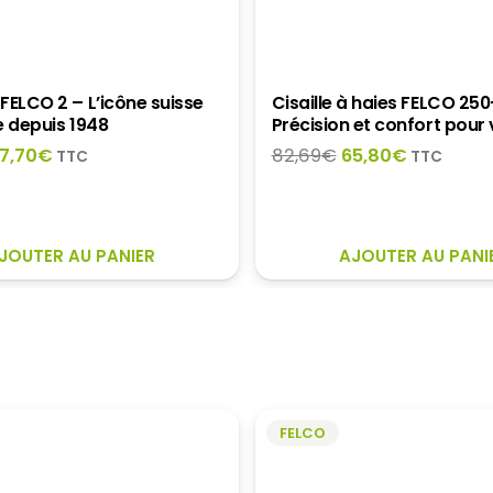
FELCO 2 – L’icône suisse
Cisaille à haies FELCO 25
le depuis 1948
Précision et confort pour 
e
Le
Le
Le
7,70
€
82,69
€
65,80
€
TTC
TTC
rix
prix
prix
prix
nitial
actuel
initial
actuel
tait :
est :
était :
est :
4,50€.
57,70€.
82,69€.
65,80€.
JOUTER AU PANIER
AJOUTER AU PANI
FELCO