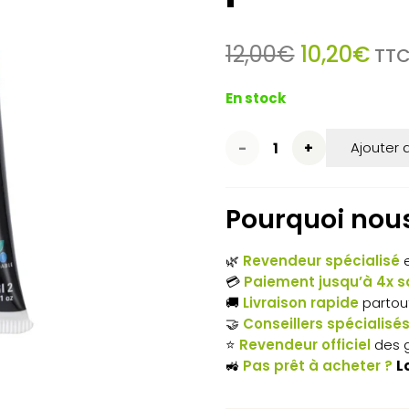
Le
Le
12,00
€
10,20
€
TT
prix
prix
initial
act
En stock
était :
est 
12,00€.
10,
quantité
Ajouter 
de
Pourquoi nous
Graisse
FELCO
🌿
Revendeur spécialisé
e
💳
990
Paiement jusqu’à 4x sa
🚚
Livraison rapide
partou
–
🤝
Conseillers spécialisé
⭐
Revendeur officiel
des 
Lubrification
🚜
Pas prêt à acheter ?
L
durable