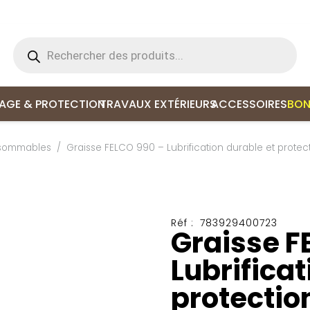
Recherche
de
produits
LAGE & PROTECTION
TRAVAUX EXTÉRIEURS
ACCESSOIRES
BON
sommables
/
Graisse FELCO 990 – Lubrification durable et prote
Réf :
783929400723
Graisse F
Lubrificat
protectio