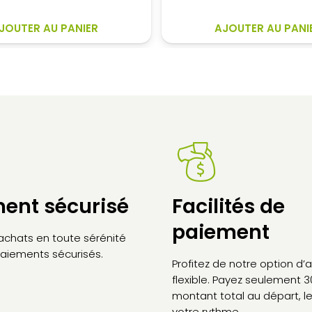
initial
actuel
était :
est :
JOUTER AU PANIER
AJOUTER AU PANI
175,67€.
120,80€
ent sécurisé
Facilités de
paiement
 achats en toute sérénité
aiements sécurisés.
Profitez de notre option d
flexible. Payez seulement 
montant total au départ, le
votre rythme.