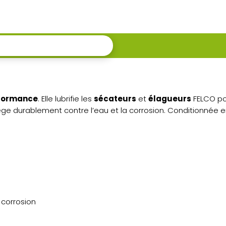
et
protection
hydrofuge
rformance
. Elle lubrifie les
sécateurs
et
élagueurs
FELCO pou
tège durablement contre l’eau et la corrosion. Conditionnée 
 corrosion