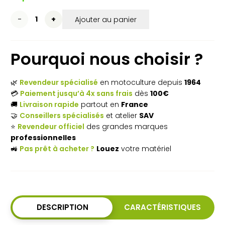
quantité
Ajouter au panier
de
Pourquoi nous choisir ?
Sac
de
🌿
Revendeur spécialisé
en motoculture depuis
1964
jardinage
💳
Paiement jusqu’à 4x sans frais
dès
100€
🚚
Livraison rapide
partout en
France
FELCO
🤝
Conseillers spécialisés
et atelier
SAV
482
⭐
Revendeur officiel
des grandes marques
professionnelles
–
🚜
Pas prêt à acheter ?
Louez
votre matériel
Esthétique
et
pratique
DESCRIPTION
CARACTÉRISTIQUES