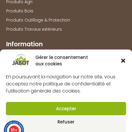
Produits Agri
Produits Bois
Produits Outillage & Protection
Produits Travaux extérieurs
Information
Marques
Gérer le consentement
aux cookies
À propos
FAQs
En poursuivant la navigation sur notre site, vous
Mentions légales
acceptez notre politique de confidentialité et
l'utilisation générale des cookies.
Politique de confidentialité
Politique de cookies (UE)
Accepter
CGV
Refuser
Contact
9.7
/10