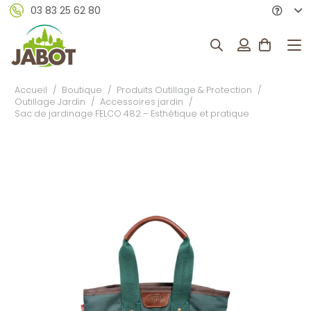
03 83 25 62 80
Accueil
/
Boutique
/
Produits Outillage & Protection
/
Outillage Jardin
/
Accessoires jardin
/
Sac de jardinage FELCO 482 – Esthétique et pratique