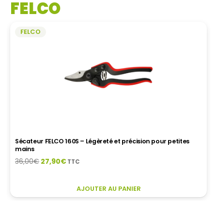
FELCO
O
PE
ÊT
FELCO
CH
S
LA
P
D
P
Hori Hori FELCO 441 – Outil japonais multi-fonction
29,00
€
TTC
AJOUTER AU PANIER