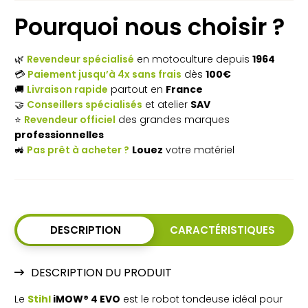
Pourquoi nous choisir ?
🌿
Revendeur spécialisé
en motoculture depuis
1964
💳
Paiement jusqu’à 4x sans frais
dès
100€
(2 avis)
🚚
Livraison rapide
partout en
France
🤝
Conseillers spécialisés
et atelier
SAV
⭐
Revendeur officiel
des grandes marques
professionnelles
🚜
Pas prêt à acheter ?
Louez
votre matériel
DESCRIPTION
CARACTÉRISTIQUES
DESCRIPTION DU PRODUIT
Le
Stihl
iMOW® 4 EVO
est le robot tondeuse idéal pour