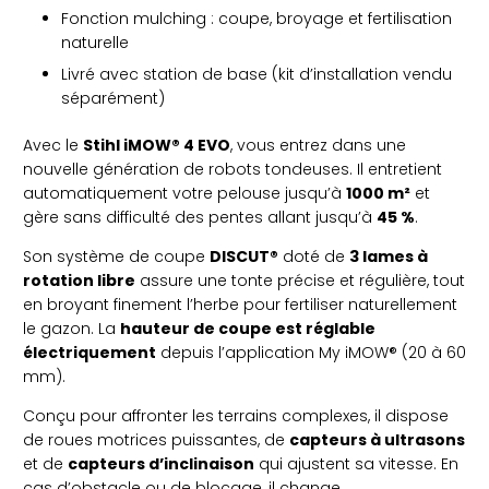
Fonction mulching : coupe, broyage et fertilisation
naturelle
Livré avec station de base (kit d’installation vendu
séparément)
Avec le
Stihl iMOW® 4 EVO
, vous entrez dans une
nouvelle génération de robots tondeuses. Il entretient
automatiquement votre pelouse jusqu’à
1000 m²
et
gère sans difficulté des pentes allant jusqu’à
45 %
.
Son système de coupe
DISCUT®
doté de
3 lames à
rotation libre
assure une tonte précise et régulière, tout
en broyant finement l’herbe pour fertiliser naturellement
le gazon. La
hauteur de coupe est réglable
électriquement
depuis l’application My iMOW® (20 à 60
mm).
Conçu pour affronter les terrains complexes, il dispose
de roues motrices puissantes, de
capteurs à ultrasons
et de
capteurs d’inclinaison
qui ajustent sa vitesse. En
cas d’obstacle ou de blocage, il change