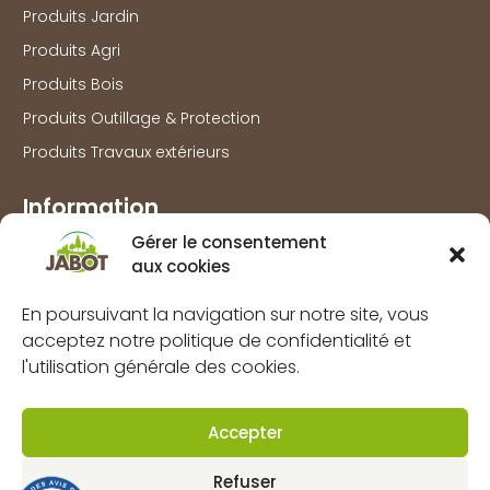
Produits Jardin
Produits Agri
Produits Bois
Produits Outillage & Protection
Produits Travaux extérieurs
Information
Gérer le consentement
Marques
aux cookies
À propos
En poursuivant la navigation sur notre site, vous
FAQs
acceptez notre politique de confidentialité et
Mentions légales
l'utilisation générale des cookies.
Politique de confidentialité
Politique de cookies (UE)
Accepter
CGV
Refuser