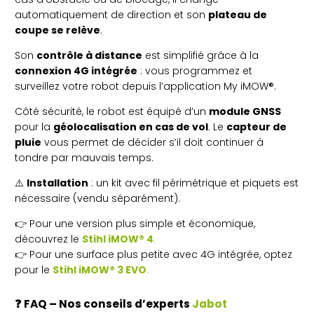
automatiquement de direction et son
plateau de
coupe se relève
.
Son
contrôle à distance
est simplifié grâce à la
connexion 4G intégrée
: vous programmez et
surveillez votre robot depuis l’application My iMOW®.
Côté sécurité, le robot est équipé d’un
module GNSS
pour la
géolocalisation en cas de vol
. Le
capteur de
pluie
vous permet de décider s’il doit continuer à
tondre par mauvais temps.
⚠️
Installation
: un kit avec fil périmétrique et piquets est
nécessaire (vendu séparément).
👉 Pour une version plus simple et économique,
découvrez le
Stihl iMOW® 4
.
👉 Pour une surface plus petite avec 4G intégrée, optez
pour le
Stihl iMOW® 3 EVO
.
❓
FAQ – Nos conseils d’experts
Jabot