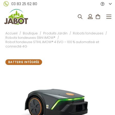
03 83 25 62 80
Accueil
/
Boutique
/
Produits Jardin
/
Robots tondeuses
/
Robots tondeuses Stihl iMOW®
/
Robot tondeuse STIHL iMOW® 4 EVO – 100 % automatisé et
connecté 4G
BATTERIE INTÉGRÉE