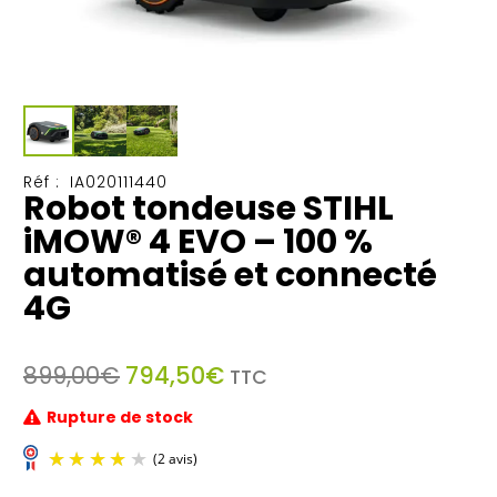
Réf :
IA020111440
Robot tondeuse STIHL
iMOW® 4 EVO – 100 %
automatisé et connecté
4G
Le
Le
899,00
€
794,50
€
TTC
prix
prix
Rupture de stock
initial
actuel
était :
est :
899,00€.
794,50€.