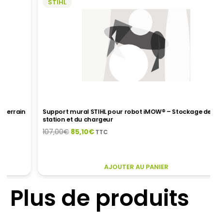
STIHL
Support mural STIHL pour robot iMOW® – Stockage de la
station et du chargeur
Le
Le
107,00
€
85,10
€
TTC
prix
prix
initial
actuel
était :
est :
AJOUTER AU PANIER
107,00€.
85,10€.
Plus de produits