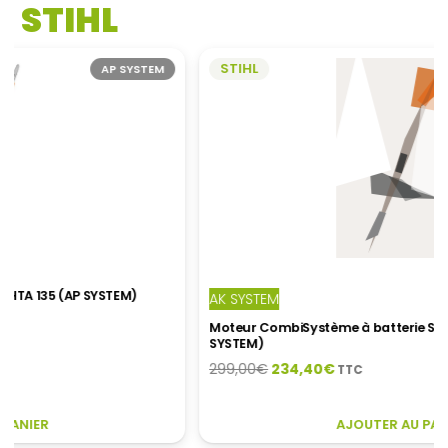
STIHL
STIHL
AK SYSTEM
Moteur CombiSystème à batterie STIHL KMA 80 R (AK
SYSTEM)
Le
Le
299,00
€
234,40
€
TTC
prix
prix
initial
actuel
AJOUTER AU PANIER
était :
est :