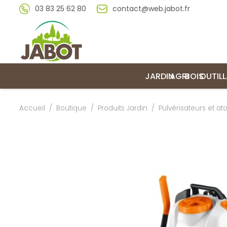
03 83 25 62 80
contact@web.jabot.fr
JARDIN
AGRI
BOIS
OUTIL
Accueil
/
Boutique
/
Produits Jardin
/
Pulvérisateurs et a