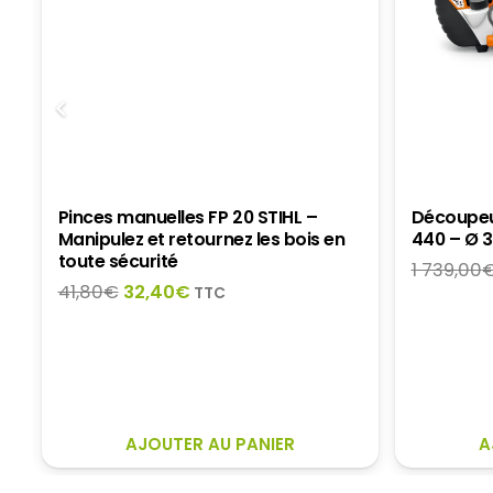
Pinces manuelles FP 20 STIHL –
Découpeu
Manipulez et retournez les bois en
440 – Ø 
toute sécurité
1 739,00
Le
Le
41,80
€
32,40
€
TTC
prix
prix
initial
actuel
était :
est :
41,80€.
32,40€.
AJOUTER AU PANIER
A