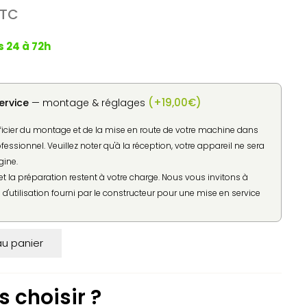
e
TC
rix
ctuel
s 24 à 72h
st :
46,10€.
(
+
19,00
€
)
ervice
— montage & réglages
ficier du montage et de la mise en route de votre machine dans
ofessionnel. Veuillez noter qu'à la réception, votre appareil ne sera
gine.
t la préparation restent à votre charge. Nous vous invitons à
d'utilisation fourni par le constructeur pour une mise en service
au panier
 choisir ?