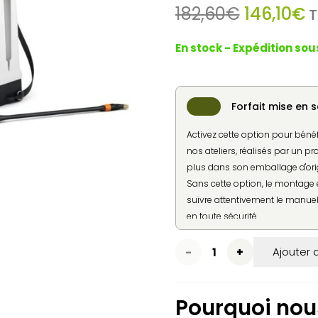
Le
L
182,60
€
146,10
€
T
prix
p
initial
a
En stock - Expédition sou
était :
e
182,60€.
1
Forfait mise en s
Activez cette option pour béné
nos ateliers, réalisés par un pr
plus dans son emballage d'ori
Sans cette option, le montage e
suivre attentivement le manuel 
en toute sécurité.
quantité
Ajouter 
de
Pourquoi nous
Pulvérisateur