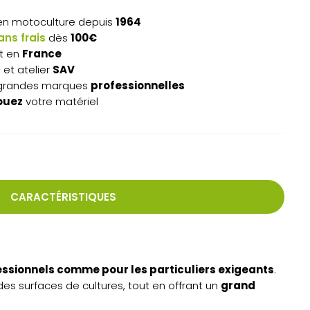
n motoculture depuis
1964
ns frais
dès
100€
t en
France
s
et atelier
SAV
grandes marques
professionnelles
ouez
votre matériel
CARACTÉRISTIQUES
ssionnels comme pour les particuliers exigeants
.
des surfaces de cultures, tout en offrant un
grand