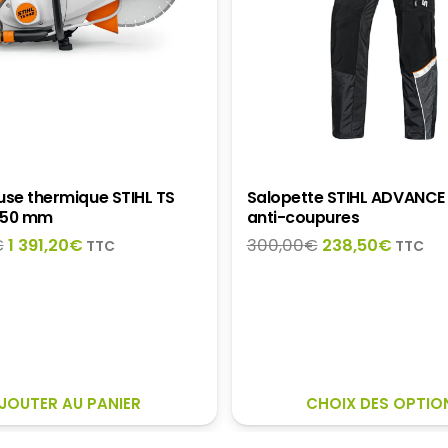
se thermique STIHL TS
Salopette STIHL ADVANCE 
350 mm
anti-coupures
Le
Le
Le
Le
€
1 391,20
€
300,00
€
238,50
€
TTC
TTC
prix
prix
prix
prix
initial
actuel
initial
actuel
était :
est :
était :
est :
1
1
300,00€.
238,50
739,00€.
391,20€.
JOUTER AU PANIER
CHOIX DES OPTIO