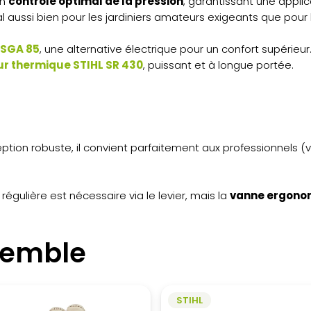
un
contrôle optimal de la pression
, garantissant une appli
éal aussi bien pour les jardiniers amateurs exigeants que pour 
 SGA 85
, une alternative électrique pour un confort supérieur
r thermique STIHL SR 430
, puissant et à longue portée.
tion robuste, il convient parfaitement aux professionnels (vit
 régulière est nécessaire via le levier, mais la
vanne ergono
semble
STIHL