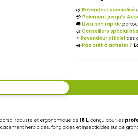
dorsal
🌿
Revendeur spécialisé
e
manuel
💳
Paiement jusqu’à 4x sa
🚚
Livraison rapide
partou
STIHL
🤝
Conseillers spécialisé
⭐
Revendeur officiel
des 
SG 71
🚜
Pas prêt à acheter ?
L
 dorsal robuste et ergonomique de
18 L
, conçu pour les
profe
icacement herbicides, fongicides et insecticides sur de gran