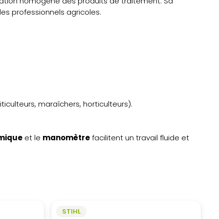
cation homogène des produits de traitement. Sa
les professionnels agricoles.
.
iculteurs, maraîchers, horticulteurs).
mique
et le
manomètre
facilitent un travail fluide et
STIHL