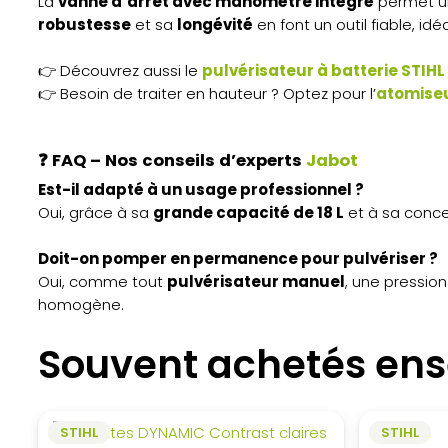
La
vanne d’arrêt avec manomètre intégré
permet 
robustesse
et sa
longévité
en font un outil fiable, id
👉 Découvrez aussi le
pulvérisateur à batterie STIHL
👉 Besoin de traiter en hauteur ? Optez pour l’
atomiseu
❓
FAQ – Nos conseils d’experts
Jabot
Est-il adapté à un usage professionnel ?
Oui, grâce à sa
grande capacité de 18 L
et à sa concep
Doit-on pomper en permanence pour pulvériser ?
Oui, comme tout
pulvérisateur manuel
, une pression
homogène.
Souvent achetés en
STIHL
STIHL