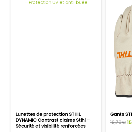
Lunettes de protection STIHL
Gants ST
DYNAMIC Contrast claires Stihl –
Le
19,70
€
15
Sécurité et visibilité renforcées
pr