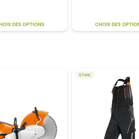
itial
actuel
initial
actuel
ait :
est :
était :
est :
,70€.
15,70€.
79,00€.
62,80€.
CE
HOIX DES OPTIONS
CHOIX DES OPTIO
PRODUIT
A
PLUSIEURS
VARIATIONS.
LES
OPTIONS
PEUVENT
STIHL
ÊTRE
CHOISIES
SUR
LA
PAGE
DU
PRODUIT