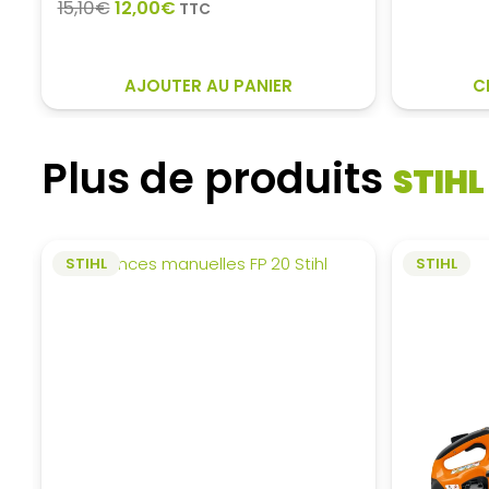
Le
Le
15,10
€
12,00
€
TTC
in
prix
prix
ét
initial
actuel
19
était :
est :
AJOUTER AU PANIER
C
15,10€.
12,00€.
Plus de produits
STIHL
STIHL
STIHL