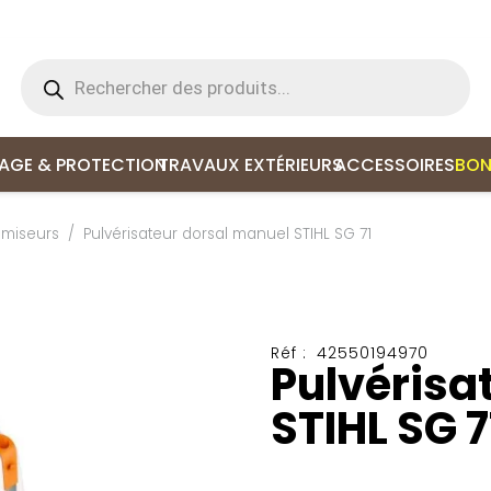
Recherche
de
produits
LAGE & PROTECTION
TRAVAUX EXTÉRIEURS
ACCESSOIRES
BON
tomiseurs
/
Pulvérisateur dorsal manuel STIHL SG 71
Réf :
42550194970
Pulvérisa
STIHL SG 7