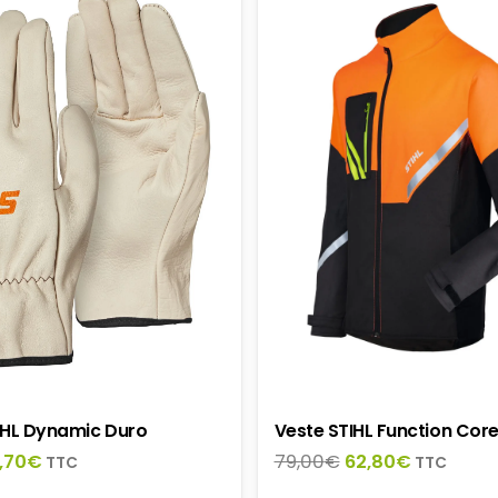
IHL Dynamic Duro
Veste STIHL Function Cor
Le
Le
Le
,70
€
79,00
€
62,80
€
TTC
TTC
ix
prix
prix
prix