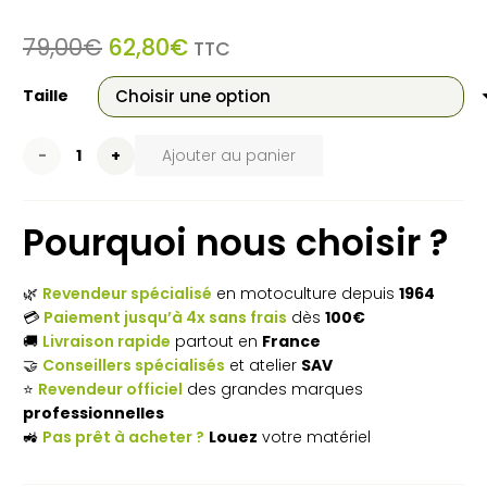
Le
Le
79,00
€
62,80
€
TTC
prix
prix
initial
actuel
Taille
était :
est :
79,00€.
62,80€.
quantité
Ajouter au panier
de
Pourquoi nous choisir ?
Veste
STIHL
🌿
Revendeur spécialisé
en motoculture depuis
1964
Function
💳
Paiement jusqu’à 4x sans frais
dès
100€
🚚
Livraison rapide
partout en
France
Core
🤝
Conseillers spécialisés
et atelier
SAV
⭐
Revendeur officiel
des grandes marques
professionnelles
🚜
Pas prêt à acheter ?
Louez
votre matériel