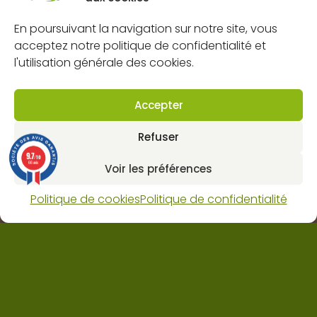
À propos
FAQs
En poursuivant la navigation sur notre site, vous
acceptez notre politique de confidentialité et
Mentions légales
l'utilisation générale des cookies.
Politique de confidentialité
Politique de cookies (UE)
Accepter
CGV
Refuser
Contact
9.7
/10
66 avis
Voir les préférences
Dynapôle de Ludres-Fléville
4 rue pascal, 54710 Ludres
Politique de cookies
Politique de confidentialité
Horaires : lun-ven 8H 12H / 13H30 18H et sam 9H 12H.
03 83 25 62 80
contact@web.jabot.fr
Nous contacter