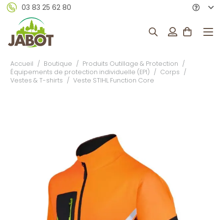
03 83 25 62 80
Accueil
/
Boutique
/
Produits Outillage & Protection
/
Équipements de protection individuelle (EPI)
/
Corps
/
Vestes & T-shirts
/
Veste STIHL Function Core