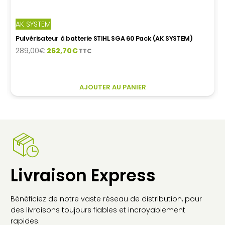
Souffleur aspirateur thermique STIHL SH 56
Le
Le
439,00
€
351,20
€
TTC
prix
prix
initial
actuel
était :
est :
439,00€.
351,20€.
AJOUTER AU PANIER
Livraison Express
Bénéficiez de notre vaste réseau de distribution, pour
des livraisons toujours fiables et incroyablement
rapides.