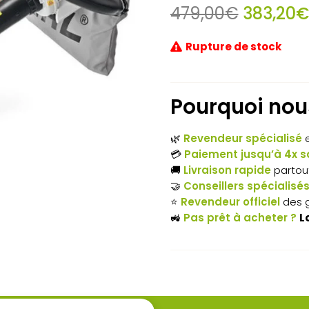
Le
479,00
€
383,20
€
prix
initial
Rupture de stock
était :
479,00€
Pourquoi nous
🌿
Revendeur spécialisé
e
💳
Paiement jusqu’à 4x sa
🚚
Livraison rapide
partou
🤝
Conseillers spécialisé
⭐
Revendeur officiel
des 
🚜
Pas prêt à acheter ?
L