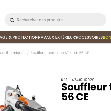
Recherche
de
produits
LAGE & PROTECTION
TRAVAUX EXTÉRIEURS
ACCESSOIRES
BON
eurs thermiques
/
Souffleur thermique STIHL SH 56 CE
Réf :
42410110929
Souffleur
56 CE