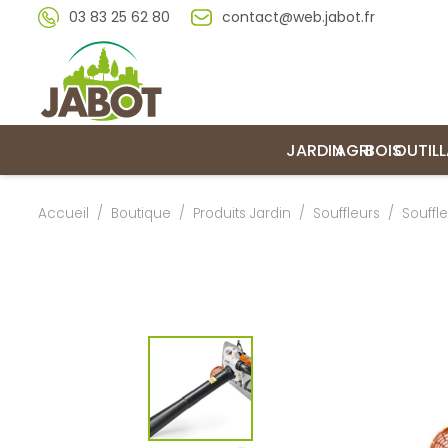
03 83 25 62 80
contact@web.jabot.fr
JARDIN
AGRI
BOIS
OUTIL
Accueil
/
Boutique
/
Produits Jardin
/
Souffleurs
/
Souffl