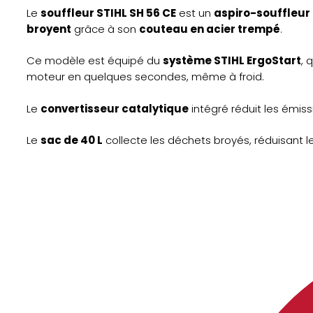
Le
souffleur STIHL SH 56 CE
est un
aspiro-souffleur
broyent
grâce à son
couteau en acier trempé
.
Ce modèle est équipé du
système STIHL ErgoStart
, 
moteur en quelques secondes, même à froid.
Le
convertisseur catalytique
intégré réduit les émiss
Le
sac de 40 L
collecte les déchets broyés, réduisant l