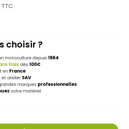
Le
TTC
prix
actuel
est :
.
383,20€.
 choisir ?
n motoculture depuis
1964
ns frais
dès
100€
t en
France
s
et atelier
SAV
grandes marques
professionnelles
ouez
votre matériel