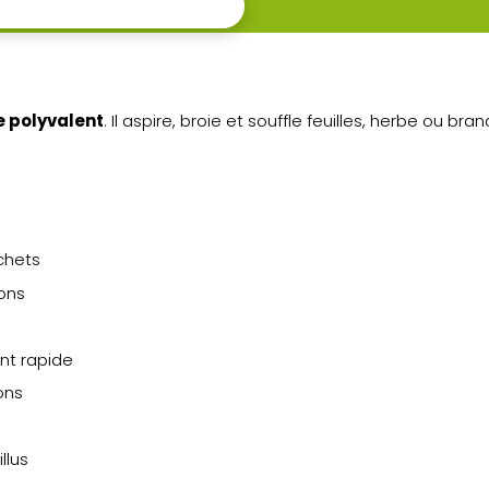
 polyvalent
. Il aspire, broie et souffle feuilles, herbe ou b
chets
ons
nt rapide
ons
llus