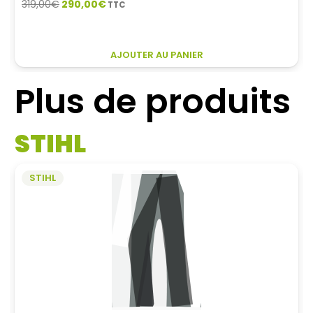
Le
Le
319,00
€
290,00
€
TTC
prix
prix
initial
actuel
était :
est :
AJOUTER AU PANIER
319,00€.
290,00€.
Plus de produits
STIHL
STIHL