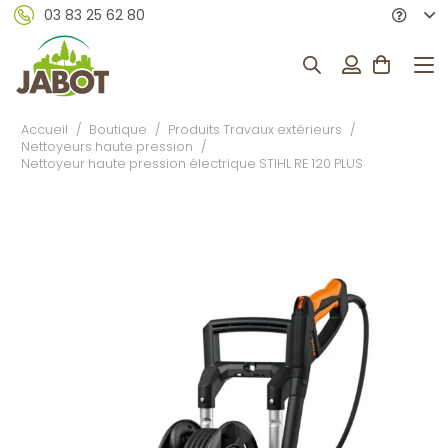
03 83 25 62 80
Accueil
/
Boutique
/
Produits Travaux extérieurs
/
Nettoyeurs haute pression
/
Nettoyeur haute pression électrique STIHL RE 120 PLUS