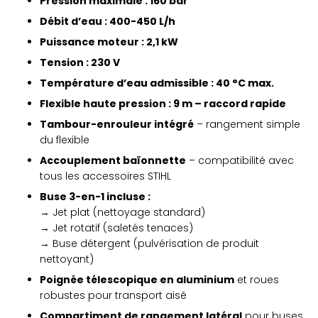
Pression maximale : 160 bar
Débit d’eau : 400-450 L/h
Puissance moteur : 2,1 kW
Tension : 230 V
Température d’eau admissible : 40 °C max.
Flexible haute pression : 9 m – raccord rapide
Tambour-enrouleur intégré
– rangement simple
du flexible
Accouplement baïonnette
– compatibilité avec
tous les accessoires STIHL
Buse 3-en-1 incluse :
→ Jet plat (nettoyage standard)
→ Jet rotatif (saletés tenaces)
→ Buse détergent (pulvérisation de produit
nettoyant)
Poignée télescopique en aluminium
et roues
robustes pour transport aisé
Compartiment de rangement latéral
pour buses