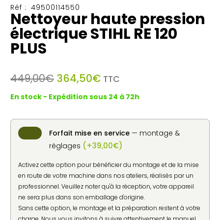
Réf :
49500114550
Nettoyeur haute pression
électrique STIHL RE 120
PLUS
Le
Le
449,00
€
364,50
€
TTC
prix
prix
En stock - Expédition sous 24 à 72h
initial
actuel
était :
est :
449,00€.
364,50€.
Forfait mise en service
— montage &
(
+
39,00
€
)
réglages
Activez cette option pour bénéficier du montage et de la mise
en route de votre machine dans nos ateliers, réalisés par un
professionnel. Veuillez noter qu'à la réception, votre appareil
ne sera plus dans son emballage d'origine.
Sans cette option, le montage et la préparation restent à votre
charge. Nous vous invitons à suivre attentivement le manuel