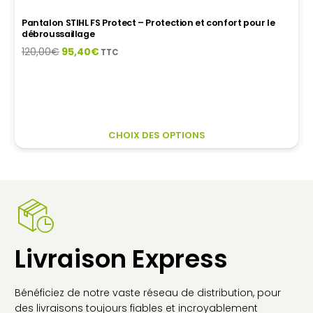
Pantalon STIHL FS Protect – Protection et confort pour le
débroussaillage
Le
Le
120,00
€
95,40
€
TTC
prix
prix
initial
actuel
était :
est :
120,00€.
95,40€.
CE
CHOIX DES OPTIONS
PR
A
PL
VA
LES
OP
PE
Livraison Express
ÊT
CH
SU
Bénéficiez de notre vaste réseau de distribution, pour
LA
des livraisons toujours fiables et incroyablement