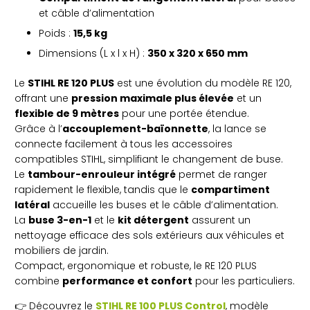
et câble d’alimentation
Poids :
15,5 kg
Dimensions (L x l x H) :
350 x 320 x 650 mm
Le
STIHL RE 120 PLUS
est une évolution du modèle RE 120,
offrant une
pression maximale plus élevée
et un
flexible de 9 mètres
pour une portée étendue.
Grâce à l’
accouplement-baïonnette
, la lance se
connecte facilement à tous les accessoires
compatibles STIHL, simplifiant le changement de buse.
Le
tambour-enrouleur intégré
permet de ranger
rapidement le flexible, tandis que le
compartiment
latéral
accueille les buses et le câble d’alimentation.
La
buse 3-en-1
et le
kit détergent
assurent un
nettoyage efficace des sols extérieurs aux véhicules et
mobiliers de jardin.
Compact, ergonomique et robuste, le RE 120 PLUS
combine
performance et confort
pour les particuliers.
👉 Découvrez le
STIHL RE 100 PLUS Control
, modèle