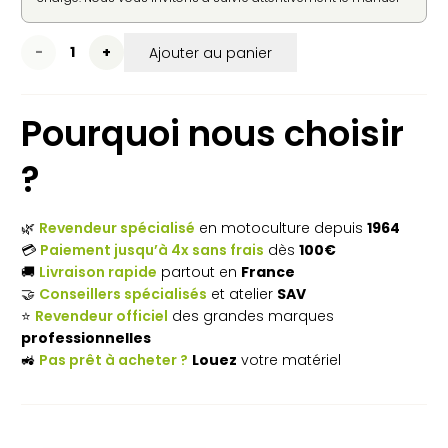
d'utilisation fourni par le constructeur pour une mise en
service en toute sécurité.
quantité
Ajouter au panier
de
Pourquoi nous choisir
Nettoyeur
haute
?
pression
électrique
🌿
Revendeur spécialisé
en motoculture depuis
1964
💳
Paiement jusqu’à 4x sans frais
dès
100€
STIHL
🚚
Livraison rapide
partout en
France
🤝
Conseillers spécialisés
et atelier
SAV
RE
⭐
Revendeur officiel
des grandes marques
120
professionnelles
🚜
Pas prêt à acheter ?
Louez
votre matériel
PLUS