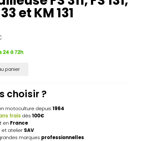
lleuse FS 311, FS 131,
133 et KM 131
C
x
uel
s 24 à 72h
:
50€.
au panier
 choisir ?
n motoculture depuis
1964
ns frais
dès
100€
t en
France
s
et atelier
SAV
grandes marques
professionnelles