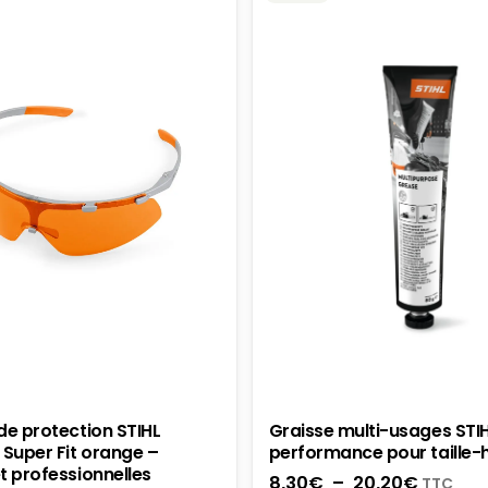
de protection STIHL
Graisse multi-usages STI
Super Fit orange –
performance pour taille-
t professionnelles
Plage
8,30
€
–
20,20
€
TTC