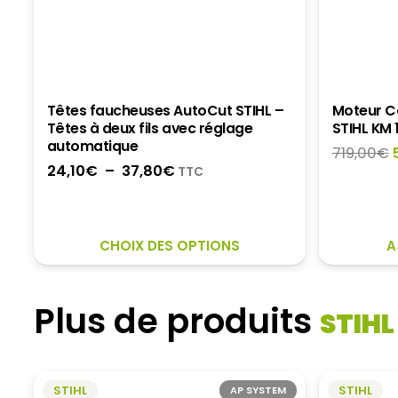
Têtes faucheuses AutoCut STIHL –
Moteur C
Têtes à deux fils avec réglage
STIHL KM 
automatique
719,00
€
Plage
24,10
€
–
37,80
€
TTC
de
i
prix :
é
24,10€
CE
CHOIX DES OPTIONS
A
à
PRODUIT
37,80€
A
PLUSIEURS
Plus de produits
STIHL
VARIATIONS.
LES
OPTIONS
PEUVENT
STIHL
STIHL
AP SYSTEM