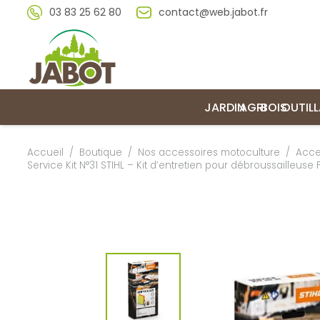
03 83 25 62 80
contact@web.jabot.fr
JARDIN
AGRI
BOIS
OUTIL
Accueil
/
Boutique
/
Nos accessoires motoculture
/
Acce
Service Kit N°31 STIHL – Kit d’entretien pour débroussailleuse FS 3