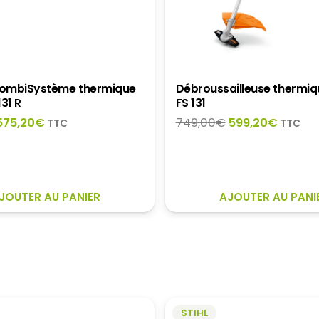
ombiSystème thermique
Débroussailleuse thermiq
131 R
FS 131
Le
Le
Le
Le
575,20
€
749,00
€
599,20
€
TTC
TTC
prix
prix
prix
prix
nitial
actuel
initial
actuel
tait :
est :
était :
est :
719,00€.
575,20€.
749,00€.
599,20
JOUTER AU PANIER
AJOUTER AU PANI
STIHL