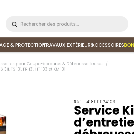
Recherche
de
produits
LAGE & PROTECTION
TRAVAUX EXTÉRIEURS
ACCESSOIRES
BON
ssoires pour Coupe-bordures & Débroussailleuses
/
11, FS 131, FR 131, HT 133 et KM 131
Réf :
41800074103
Service Ki
d’entreti