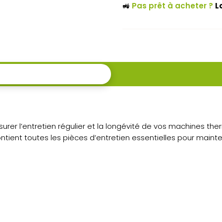
🚜
Pas prêt à acheter ?
L
d’entretien
pour
débroussailleuse
FS
311,
FS
131,
ssurer l’entretien régulier et la longévité de vos machines 
ontient toutes les pièces d’entretien essentielles pour main
FR
131,
HT
133
et