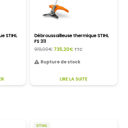
ue STIHL
Débroussailleuse thermique STIHL
FS 311
Le
Le
919,00
€
735,20
€
TTC
prix
prix
Rupture de stock
initial
actuel
était :
est :
€.
919,00€.
735,20€.
ER
LIRE LA SUITE
STIHL