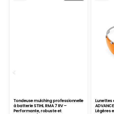
ÊTRE
CHOISIES
SUR
LA
PAGE
DU
PRODUIT
Tondeuse mulching professionnelle
Lunettes 
à batterie STIHL RMA 7 RV –
ADVANCE 
Performante, robuste et
Légères e