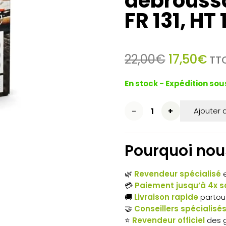
débroussai
FR 131, HT 
Le
Le
22,00
€
17,50
€
TT
prix
pri
initial
act
En stock - Expédition sou
était :
est 
22,00€.
17,
quantité
Ajouter 
de
Pourquoi nous
Service
Kit
🌿
Revendeur spécialisé
e
N°31
💳
Paiement jusqu’à 4x sa
🚚
Livraison rapide
partou
STIHL
🤝
Conseillers spécialisé
⭐
Revendeur officiel
des 
– Kit