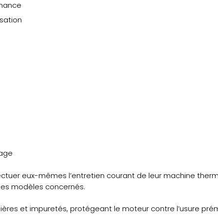
enance
KM
isation
131
lage
fectuer eux-mêmes l’entretien courant de leur machine ther
 les modèles concernés.
ières et impuretés, protégeant le moteur contre l’usure pré