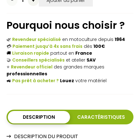
Ajouter au panier
15,10€.
12,50€.
de
Pourquoi nous choisir ?
Lunettes
de
🌿
Revendeur spécialisé
en motoculture depuis
1964
protection
💳
Paiement jusqu’à 4x sans frais
dès
100€
🚚
Livraison rapide
partout en
France
STIHL
🤝
Conseillers spécialisés
et atelier
SAV
DYNAMIC
⭐
Revendeur officiel
des grandes marques
professionnelles
Contrast
🚜
Pas prêt à acheter ?
Louez
votre matériel
teintées
–
Vision
DESCRIPTION
CARACTÉRISTIQUES
confortable
et
DESCRIPTION DU PRODUIT