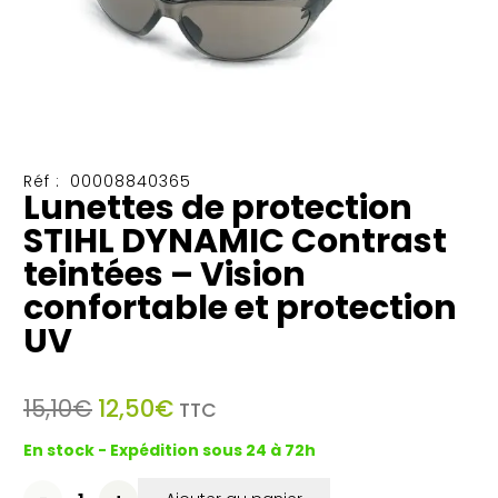
Réf :
00008840365
Lunettes de protection
STIHL DYNAMIC Contrast
teintées – Vision
confortable et protection
UV
Le
Le
15,10
€
12,50
€
TTC
prix
prix
En stock - Expédition sous 24 à 72h
initial
actuel
était :
est :
quantité