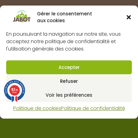
Marques
Gérer le consentement
À propos
aux cookies
FAQs
En poursuivant la navigation sur notre site, vous
Mentions légales
acceptez notre politique de confidentialité et
Politique de confidentialité
l'utilisation générale des cookies.
Politique de cookies (UE)
CGV
Accepter
Contact
Refuser
9.7
/10
Dynapôle de Ludres-Fléville
66 avis
Voir les préférences
4 rue pascal, 54710 Ludres
Horaires : lun-ven 8H 12H / 13H30 18H et sam 9H 12H.
Politique de cookies
Politique de confidentialité
03 83 25 62 80
contact@web.jabot.fr