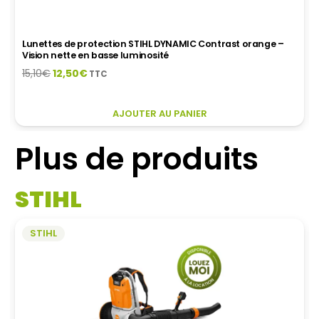
Lunettes de protection STIHL DYNAMIC Contrast jaunes –
Vision optimale en basse luminosité
Le
Le
15,10
€
12,50
€
TTC
prix
prix
initial
actuel
AJOUTER AU PANIER
était :
est :
15,10€.
12,50€.
Plus de produits
STIHL
STIHL