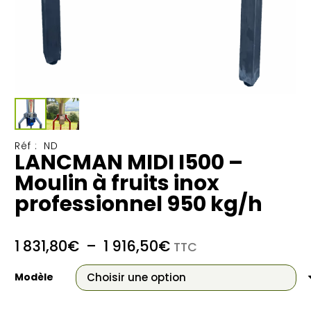
Réf :
ND
LANCMAN MIDI I500 –
Moulin à fruits inox
professionnel 950 kg/h
Plage
1 831,80
€
–
1 916,50
€
TTC
de
prix :
Modèle
1
831,80€