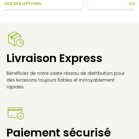
CE
CE
CHOIX DES OPTIONS
1
PRODUIT
PR
302,40€
A
A
à
PLUSIEURS
PL
1
VARIATIONS.
VA
609,40€
LES
LES
OPTIONS
OP
PEUVENT
PE
Livraison Express
ÊTRE
ÊT
CHOISIES
CH
SUR
SU
Bénéficiez de notre vaste réseau de distribution, pour
LA
LA
des livraisons toujours fiables et incroyablement
PAGE
PA
rapides.
DU
DU
PRODUIT
PR
Paiement sécurisé