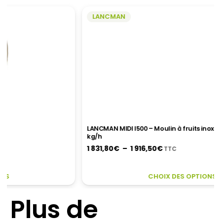
LANCMAN
LANCMAN MIDI I500 – Moulin à fruits inox professionnel 950
kg/h
Plage
1 831,80
€
–
1 916,50
€
TTC
de
prix :
CE
CE
CHOIX DES OPTIONS
1
PRODUIT
PR
831,80€
A
A
Plus de
à
PLUSIEURS
PL
1
VARIATIONS.
VA