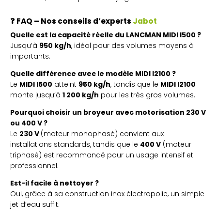
❓
FAQ – Nos conseils d’experts
Jabot
Quelle est la capacité réelle du LANCMAN MIDI I500 ?
Jusqu’à
950 kg/h
, idéal pour des volumes moyens à
importants.
Quelle différence avec le modèle MIDI I2100 ?
Le
MIDI I500
atteint
950 kg/h
, tandis que le
MIDI I2100
monte jusqu’à
1 200 kg/h
pour les très gros volumes.
Pourquoi choisir un broyeur avec motorisation 230 V
ou 400 V ?
Le
230 V
(moteur monophasé) convient aux
installations standards, tandis que le
400 V
(moteur
triphasé) est recommandé pour un usage intensif et
professionnel.
Est-il facile à nettoyer ?
Oui, grâce à sa construction inox électropolie, un simple
jet d’eau suffit.