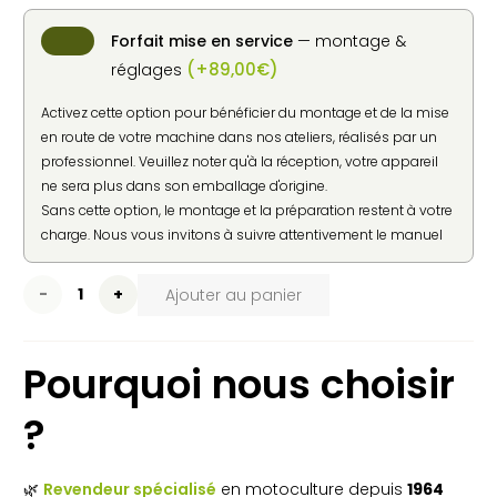
à
1
Forfait mise en service
— montage &
916,50€
(
+
89,00
€
)
réglages
Activez cette option pour bénéficier du montage et de la mise
en route de votre machine dans nos ateliers, réalisés par un
professionnel. Veuillez noter qu'à la réception, votre appareil
ne sera plus dans son emballage d'origine.
Sans cette option, le montage et la préparation restent à votre
charge. Nous vous invitons à suivre attentivement le manuel
d'utilisation fourni par le constructeur pour une mise en
service en toute sécurité.
quantité
Ajouter au panier
de
Pourquoi nous choisir
LANCMAN
MIDI
?
I500
–
🌿
Revendeur spécialisé
en motoculture depuis
1964