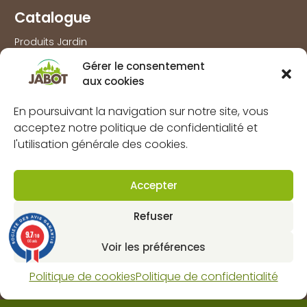
Catalogue
Produits Jardin
Produits Agri
Gérer le consentement
aux cookies
Produits Bois
Produits Outillage & Protection
En poursuivant la navigation sur notre site, vous
acceptez notre politique de confidentialité et
Produits Travaux extérieurs
l'utilisation générale des cookies.
Information
Accepter
Marques
À propos
Refuser
FAQs
9.7
/10
66 avis
Voir les préférences
Mentions légales
Politique de confidentialité
Politique de cookies
Politique de confidentialité
Politique de cookies (UE)