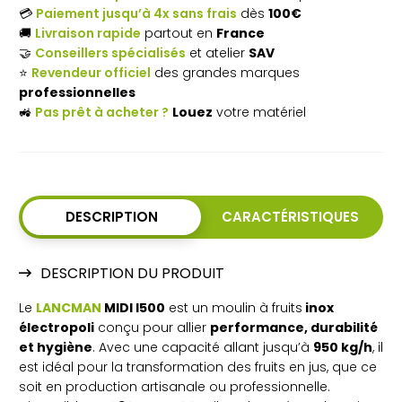
💳
Paiement jusqu’à 4x sans frais
dès
100€
Moulin
🚚
Livraison rapide
partout en
France
🤝
Conseillers spécialisés
et atelier
SAV
à
⭐
Revendeur officiel
des grandes marques
fruits
professionnelles
🚜
Pas prêt à acheter ?
Louez
votre matériel
inox
professionnel
950
kg/h
DESCRIPTION
CARACTÉRISTIQUES
DESCRIPTION DU PRODUIT
Le
LANCMAN
MIDI I500
est un moulin à fruits
inox
électropoli
conçu pour allier
performance, durabilité
et hygiène
. Avec une capacité allant jusqu’à
950 kg/h
, il
est idéal pour la transformation des fruits en jus, que ce
soit en production artisanale ou professionnelle.