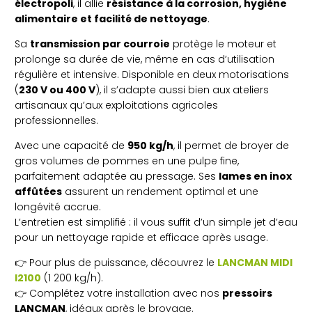
électropoli
, il allie
résistance à la corrosion, hygiène
alimentaire et facilité de nettoyage
.
Sa
transmission par courroie
protège le moteur et
prolonge sa durée de vie, même en cas d’utilisation
régulière et intensive. Disponible en deux motorisations
(
230 V ou 400 V
), il s’adapte aussi bien aux ateliers
artisanaux qu’aux exploitations agricoles
professionnelles.
Avec une capacité de
950 kg/h
, il permet de broyer de
gros volumes de pommes en une pulpe fine,
parfaitement adaptée au pressage. Ses
lames en inox
affûtées
assurent un rendement optimal et une
longévité accrue.
L’entretien est simplifié : il vous suffit d’un simple jet d’eau
pour un nettoyage rapide et efficace après usage.
👉 Pour plus de puissance, découvrez le
LANCMAN MIDI
I2100
(1 200 kg/h).
👉 Complétez votre installation avec nos
pressoirs
LANCMAN
, idéaux après le broyage.