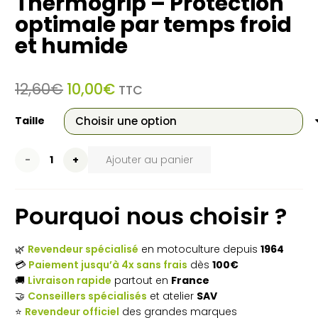
Thermogrip – Protection
optimale par temps froid
et humide
Le
Le
12,60
€
10,00
€
TTC
prix
prix
initial
actuel
Taille
était :
est :
12,60€.
10,00€.
quantité
Ajouter au panier
de
Pourquoi nous choisir ?
Gants
STIHL
🌿
Revendeur spécialisé
en motoculture depuis
1964
Function
💳
Paiement jusqu’à 4x sans frais
dès
100€
🚚
Livraison rapide
partout en
France
Thermogrip
🤝
Conseillers spécialisés
et atelier
SAV
–
⭐
Revendeur officiel
des grandes marques