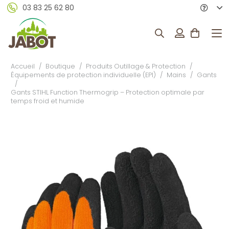
03 83 25 62 80
Accueil
/
Boutique
/
Produits Outillage & Protection
/
Équipements de protection individuelle (EPI)
/
Mains
/
Gants
/
Gants STIHL Function Thermogrip – Protection optimale par
temps froid et humide