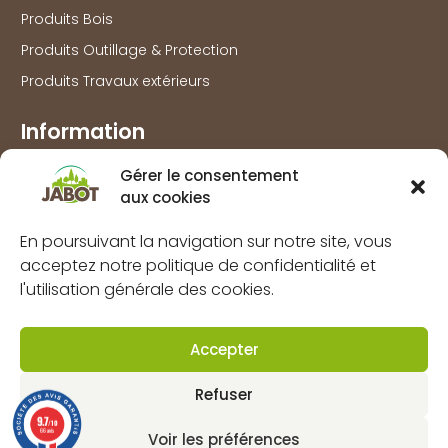
Produits Bois
Produits Outillage & Protection
Produits Travaux extérieurs
Information
Marques
Gérer le consentement
aux cookies
À propos
FAQs
En poursuivant la navigation sur notre site, vous
Mentions légales
acceptez notre politique de confidentialité et
l'utilisation générale des cookies.
Politique de confidentialité
Politique de cookies (UE)
Accepter
CGV
Refuser
Contact
9.7
/10
66 avis
Voir les préférences
Dynapôle de Ludres-Fléville