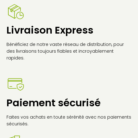
VARIATIONS.
LES
OPTIONS
PEUVENT
Livraison Express
ÊTRE
CHOISIES
SUR
Bénéficiez de notre vaste réseau de distribution, pour
LA
des livraisons toujours fiables et incroyablement
PAGE
rapides.
DU
PRODUIT
Paiement sécurisé
Faites vos achats en toute sérénité avec nos paiements
sécurisés.