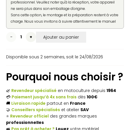
professionnel. Veuillez noter qu'à la réception, votre appareil
ne sera plus dans son emballage d'origine.
Sans cette option, le montage et la préparation restent à votre
charge. Nous vous invitons à suivre attentivement le manuel
d'utilisation fourni par le constructeur pour une mise en
service en toute sécurité.
quantité
Ajouter au panier
de
Disponible sous 2 semaines, soit le 24/08/2026
Coupe-
bordures
Pourquoi nous choisir ?
à
batterie
🌿
Revendeur spécialisé
en motoculture depuis
1964
💳
Paiement jusqu’à 4x sans frais
dès
100€
HUSQVARNA
🚚
Livraison rapide
partout en
France
525iLXT
🤝
Conseillers spécialisés
et atelier
SAV
⭐
Revendeur officiel
des grandes marques
professionnelles
🚜
Pas prêt à acheter ?
Louez
votre matériel