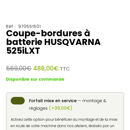
Réf :
970551501
Coupe-bordures à
batterie HUSQVARNA
525iLXT
Le
Le
569,00
€
488,00
€
TTC
prix
prix
Disponible sur commande
initial
actuel
était :
est :
569,00€.
488,00€.
Forfait mise en service
— montage &
(
+
39,00
€
)
réglages
Activez cette option pour bénéficier du montage et de la mise
en route de votre machine dans nos ateliers, réalisés par un