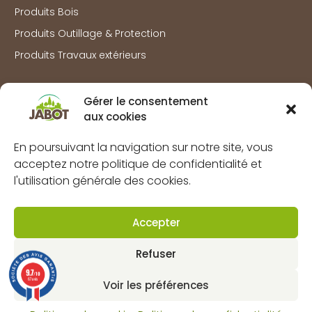
Produits Bois
Produits Outillage & Protection
Produits Travaux extérieurs
Information
Gérer le consentement
Marques
aux cookies
À propos
En poursuivant la navigation sur notre site, vous
FAQs
acceptez notre politique de confidentialité et
l'utilisation générale des cookies.
Mentions légales
Politique de confidentialité
Accepter
Politique de cookies (UE)
CGV
Refuser
9.7
Contact
/10
67 avis
Voir les préférences
Dynapôle de Ludres-Fléville