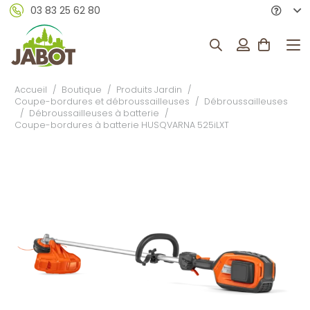
03 83 25 62 80
Accueil
/
Boutique
/
Produits Jardin
/
Coupe-bordures et débroussailleuses
/
Débroussailleuses
/
Débroussailleuses à batterie
/
Coupe-bordures à batterie HUSQVARNA 525iLXT