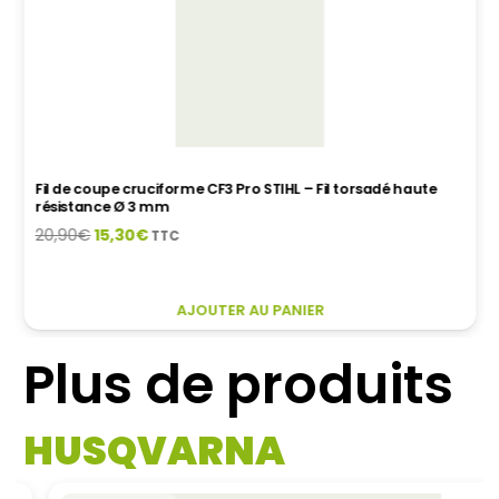
Fil de coupe cruciforme CF3 Pro STIHL – Fil torsadé haute
résistance Ø 3 mm
Le
Le
20,90
€
15,30
€
TTC
prix
prix
initial
actuel
CE
était :
est :
AJOUTER AU PANIER
PRODUIT
20,90€.
15,30€.
A
Plus de produits
PLUSIEURS
VARIATIONS.
LES
HUSQVARNA
OPTIONS
PEUVENT
ÊTRE