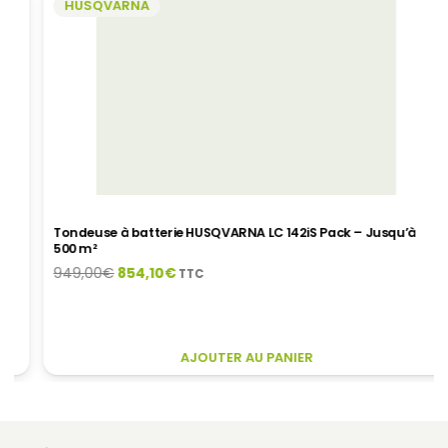
HUSQVARNA
CHOISIES
SUR
LA
PAGE
DU
PRODUIT
Tondeuse à batterie HUSQVARNA LC 142iS Pack – Jusqu’à
500 m²
Le
Le
949,00
€
854,10
€
TTC
prix
prix
initial
actuel
était :
est :
AJOUTER AU PANIER
949,00€.
854,10€.