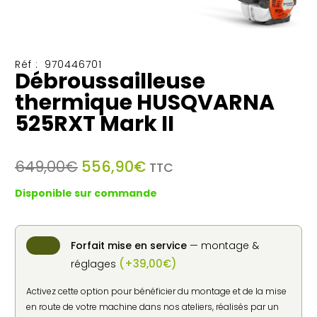
Réf :
970446701
Débroussailleuse
thermique HUSQVARNA
525RXT Mark II
Le
Le
649,00
€
556,90
€
TTC
prix
prix
Disponible sur commande
initial
actuel
était :
est :
649,00€.
556,90€.
Forfait mise en service
— montage &
(
+
39,00
€
)
réglages
Activez cette option pour bénéficier du montage et de la mise
en route de votre machine dans nos ateliers, réalisés par un