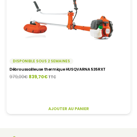
SUR
LA
PAGE
DU
PRODUIT
DISPONIBLE SOUS 2 SEMAINES
Débroussailleuse thermique HUSQVARNA 535RXT
Le
Le
979,00
€
839,70
€
TTC
prix
prix
initial
actuel
était :
est :
979,00€.
839,70€.
AJOUTER AU PANIER