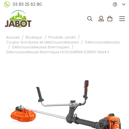
03 83 25 62 80
Accueil
/
Boutique
/
Produits Jardin
/
Coupe-bordures et débroussailleuses
/
Débroussailleuses
/
Débroussailleuses thermiques
/
Débroussailleuse thermique HUSQVARNA 525RXT Mark II