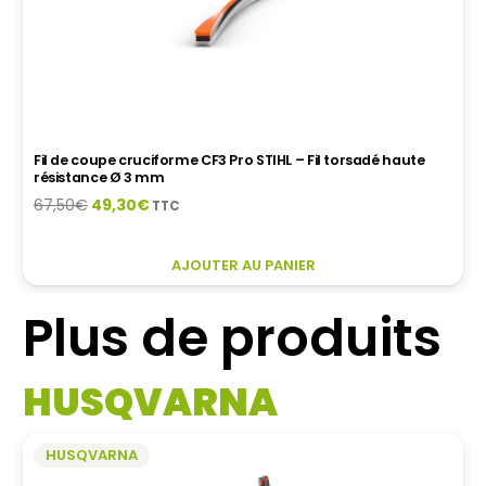
Fil de coupe cruciforme CF3 Pro STIHL – Fil torsadé haute
résistance Ø 3 mm
Le
Le
67,50
€
49,30
€
TTC
prix
prix
initial
actuel
CE
AJOUTER AU PANIER
était :
est :
PRODUIT
67,50€.
49,30€.
A
Plus de produits
PLUSIEURS
VARIATIONS.
LES
HUSQVARNA
OPTIONS
PEUVENT
ÊTRE
HUSQVARNA
CHOISIES