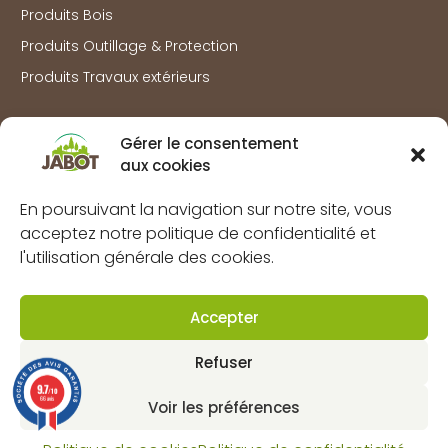
Produits Bois
Produits Outillage & Protection
Produits Travaux extérieurs
Information
Gérer le consentement
Marques
aux cookies
À propos
En poursuivant la navigation sur notre site, vous
FAQs
acceptez notre politique de confidentialité et
l'utilisation générale des cookies.
Mentions légales
Politique de confidentialité
Accepter
Politique de cookies (UE)
CGV
Refuser
9.7
Contact
/10
66 avis
Voir les préférences
Dynapôle de Ludres-Fléville