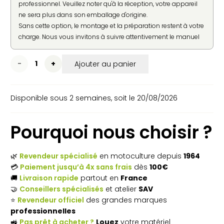
professionnel. Veuillez noter qu'à la réception, votre appareil
ne sera plus dans son emballage d'origine.
Sans cette option, le montage et la préparation restent à votre
charge. Nous vous invitons à suivre attentivement le manuel
d'utilisation fourni par le constructeur pour une mise en
service en toute sécurité.
quantité
Ajouter au panier
de
Disponible sous 2 semaines, soit le 20/08/2026
Débroussailleuse
thermique
Pourquoi nous choisir ?
HUSQVARNA
525RXT
🌿
Revendeur spécialisé
en motoculture depuis
1964
💳
Paiement jusqu’à 4x sans frais
dès
100€
Mark
🚚
Livraison rapide
partout en
France
II
🤝
Conseillers spécialisés
et atelier
SAV
⭐
Revendeur officiel
des grandes marques
professionnelles
🚜
Pas prêt à acheter ?
Louez
votre matériel