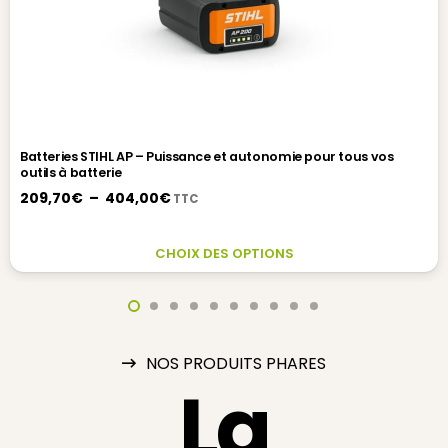
Batteries STIHL AP – Puissance et autonomie pour tous vos
outils à batterie
Plage
209,70
€
–
404,00
€
TTC
de
prix :
C
CHOIX DES OPTIONS
209,70€
P
à
A
404,00€
P
V
L
NOS PRODUITS PHARES
O
La
P
Ê
C