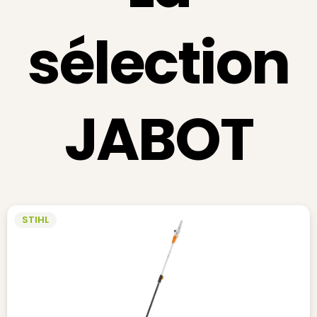
S
L
sélection
P
D
P
JABOT
STIHL