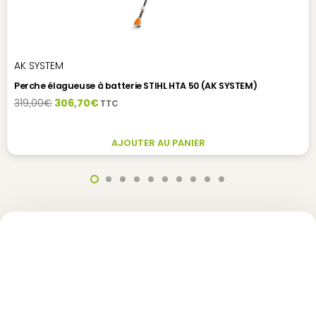
AK SYSTEM
Perche élagueuse à batterie STIHL HTA 50 (AK SYSTEM)
Le
Le
319,00
€
306,70
€
TTC
prix
prix
initial
actuel
AJOUTER AU PANIER
était :
est :
319,00€.
306,70€.