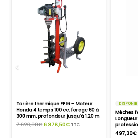
Tarière thermique EF16 – Moteur
DISPONIB
Honda 4 temps 100 cc, forage 60 à
Mèches f
300 mm, profondeur jusqu’à 1,20 m
5
Longueur
Le
Le
7 620,00
€
6 878,50
€
professio
TTC
prix
prix
497,30
€