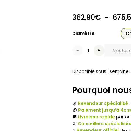
362,90
€
–
675,
Diamètre
quantité
Ajouter 
de
Disponible sous 1 semaine, 
Mèches
longues
Pourquoi nous
PFLANZFUCHS
🌿
Revendeur spécialisé
e
–
💳
Paiement jusqu’à 4x sa
Longueur
🚚
Livraison rapide
partou
🤝
Conseillers spécialisé
910
⭐
Revendeur officiel
des 