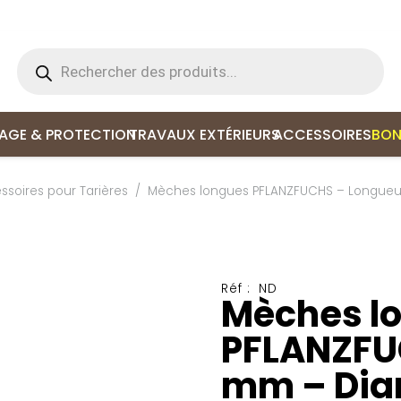
Recherche
de
produits
LAGE & PROTECTION
TRAVAUX EXTÉRIEURS
ACCESSOIRES
BON
ssoires pour Tarières
/
Mèches longues PFLANZFUCHS – Longueu
Réf :
ND
Mèches l
PFLANZFU
mm – Dia