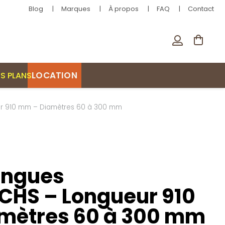
Blog
Marques
À propos
FAQ
Contact
LOCATION
S PLANS
r 910 mm – Diamètres 60 à 300 mm
ongues
CHS – Longueur 910
mètres 60 à 300 mm