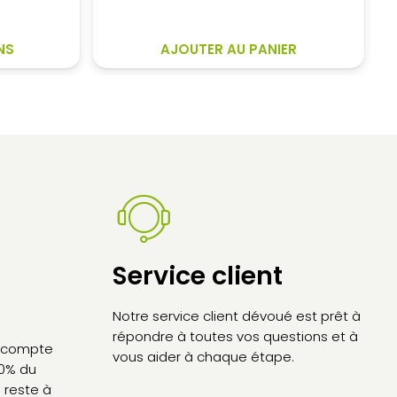
prix
prix
initial
actuel
CE
,30€
était :
est :
NS
AJOUTER AU PANIER
PRODUIT
4
4
A
60€
620,00€.
169,00€.
PLUSIEURS
VARIATIONS.
LES
OPTIONS
PEUVENT
ÊTRE
CHOISIES
SUR
LA
Service client
PAGE
DU
Notre service client dévoué est prêt à
PRODUIT
répondre à toutes vos questions et à
’acompte
vous aider à chaque étape.
30% du
 reste à