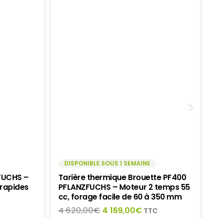
DISPONIBLE SOUS 1 SEMAINE
FUCHS –
Tarière thermique Brouette PF400
 rapides
PFLANZFUCHS – Moteur 2 temps 55
cc, forage facile de 60 à 350 mm
e
Le
Le
4 620,00
€
4 169,00
€
TTC