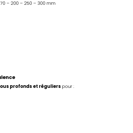
– 170 – 200 – 250 – 300 mm
alence
rous profonds et réguliers
pour :