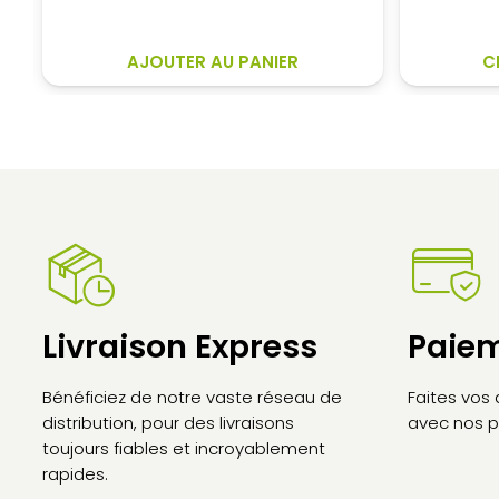
initial
actuel
était :
est :
7
6
AJOUTER AU PANIER
C
620,00€.
878,50€.
Livraison Express
Paiem
Bénéficiez de notre vaste réseau de
Faites vos
distribution, pour des livraisons
avec nos p
toujours fiables et incroyablement
rapides.