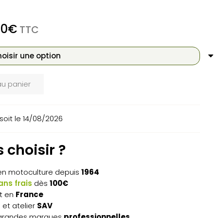
Plage
50
€
TTC
de
prix :
362,90€
à
675,50€
au panier
soit le 14/08/2026
 choisir ?
n motoculture depuis
1964
ns frais
dès
100€
t en
France
s
et atelier
SAV
grandes marques
professionnelles