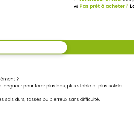
mm
🚜
Pas prêt à acheter ?
L
–
Diamètres
60 à
300
mm
dément ?
longueur pour forer plus bas, plus stable et plus solide.
s sols durs, tassés ou pierreux sans difficulté.