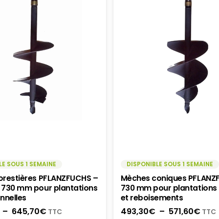
LE SOUS 1 SEMAINE
DISPONIBLE SOUS 1 SEMAINE
orestières PFLANZFUCHS –
Mèches coniques PFLANZ
 730 mm pour plantations
730 mm pour plantations
nnelles
et reboisements
Plage
Plag
–
645,70
€
493,30
€
–
571,60
€
TTC
TTC