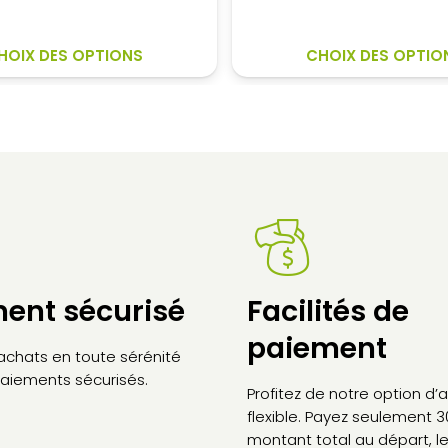
de
de
prix :
prix :
CE
497,30€
493
HOIX DES OPTIONS
CHOIX DES OPTIO
PRODUIT
à
à
A
645,70€
571,
PLUSIEURS
VARIATIONS.
LES
OPTIONS
PEUVENT
ÊTRE
CHOISIES
SUR
LA
ent sécurisé
Facilités de
PAGE
paiement
DU
 achats en toute sérénité
PRODUIT
aiements sécurisés.
Profitez de notre option d
flexible. Payez seulement 
montant total au départ, le