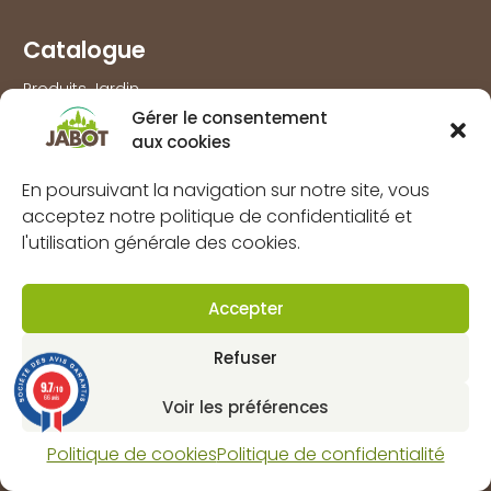
Catalogue
Produits Jardin
Gérer le consentement
Produits Agri
aux cookies
Produits Bois
En poursuivant la navigation sur notre site, vous
Produits Outillage & Protection
acceptez notre politique de confidentialité et
Produits Travaux extérieurs
l'utilisation générale des cookies.
Information
Accepter
Marques
À propos
Refuser
FAQs
9.7
/10
66 avis
Voir les préférences
Mentions légales
Politique de cookies
Politique de confidentialité
Politique de confidentialité
Politique de cookies (UE)