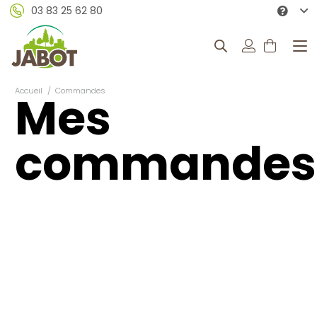
03 83 25 62 80
Accueil
/
Commandes
Mes
commandes