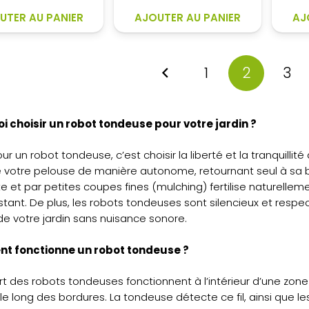
3
2
3
2
349,00€.
711,10€.
099,00€.
854,70€.
UTER AU PANIER
AJOUTER AU PANIER
AJ
1
2
3
i choisir un robot tondeuse pour votre jardin ?
r un robot tondeuse, c’est choisir la liberté et la tranquillité
 votre pelouse de manière autonome, retournant seul à sa 
e et par petites coupes fines (mulching) fertilise naturelleme
istant. De plus, les robots tondeuses sont silencieux et res
 de votre jardin sans nuisance sonore.
 fonctionne un robot tondeuse ?
rt des robots tondeuses fonctionnent à l’intérieur d’une zone
 le long des bordures. La tondeuse détecte ce fil, ainsi que l