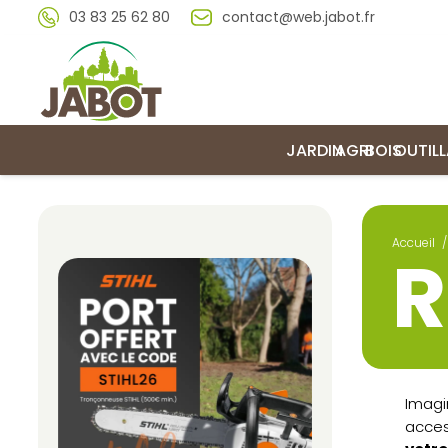
03 83 25 62 80
contact@web.jabot.fr
JARDIN
AGRI
BOIS
OUTIL
Accueil
/
R
Imagi
acces