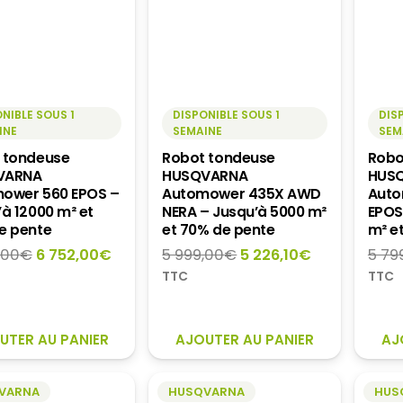
NIBLE SOUS 1
DISPONIBLE SOUS 1
DIS
INE
SEMAINE
SEM
 tondeuse
Robot tondeuse
Robo
VARNA
HUSQVARNA
HUS
ower 560 EPOS –
Automower 435X AWD
Auto
à 12000 m² et
NERA – Jusqu’à 5000 m²
EPOS
e pente
et 70% de pente
m² e
Le
Le
Le
Le
,00
€
6 752,00
€
5 999,00
€
5 226,10
€
5 79
prix
prix
prix
prix
TTC
TTC
initial
actuel
initial
actuel
était :
est :
était :
est :
6
6
5
5
UTER AU PANIER
AJOUTER AU PANIER
AJ
999,00€.
752,00€.
999,00€.
226,10€.
VARNA
HUSQVARNA
HUS