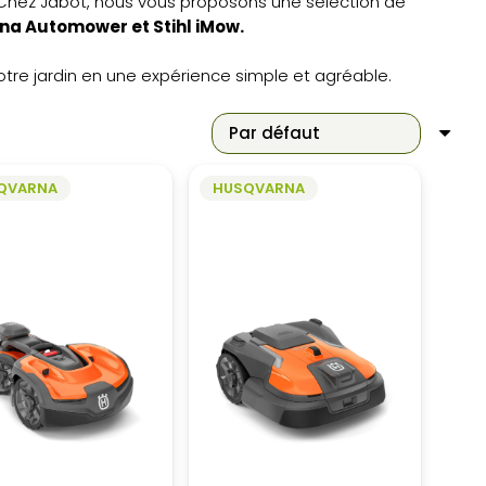
 Chez Jabot, nous vous proposons une sélection de
a Automower et Stihl iMow.
tre jardin en une expérience simple et agréable.
QVARNA
HUSQVARNA