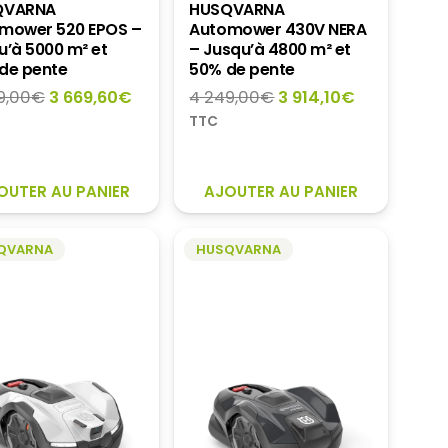
QVARNA
HUSQVARNA
mower 520 EPOS –
Automower 430V NERA
u’à 5000 m² et
– Jusqu’à 4800 m² et
de pente
50% de pente
Le
Le
Le
Le
9,00
€
3 669,60
€
4 249,00
€
3 914,10
€
prix
prix
prix
prix
TTC
initial
actuel
initial
actuel
était :
est :
était :
est :
3
3
4
3
OUTER AU PANIER
AJOUTER AU PANIER
899,00€.
669,60€.
249,00€.
914,10€.
QVARNA
HUSQVARNA