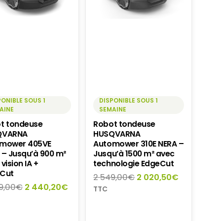
PONIBLE SOUS 1
DISPONIBLE SOUS 1
AINE
SEMAINE
t tondeuse
Robot tondeuse
QVARNA
HUSQVARNA
mower 405VE
Automower 310E NERA –
 – Jusqu’à 900 m²
Jusqu’à 1500 m² avec
vision IA +
technologie EdgeCut
Cut
Le
Le
2 549,00
€
2 020,50
€
Le
Le
9,00
€
2 440,20
€
prix
prix
TTC
prix
prix
initial
actuel
initial
actuel
était :
est :
était :
est :