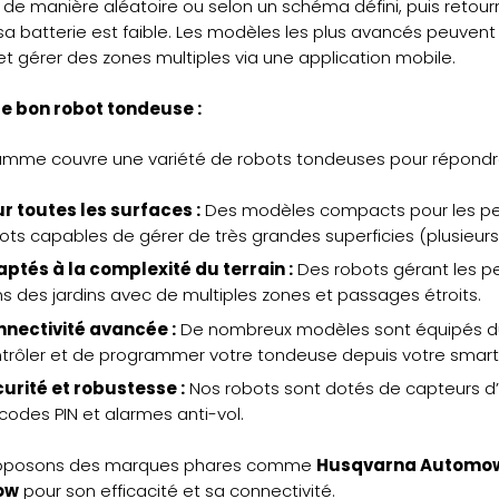
d de manière aléatoire ou selon un schéma défini, puis ret
sa batterie est faible. Les modèles les plus avancés peuvent 
et gérer des zones multiples via une application mobile.
le bon robot tondeuse :
mme couvre une variété de robots tondeuses pour répondre a
r toutes les surfaces :
Des modèles compacts pour les petit
ots capables de gérer de très grandes superficies (plusieurs 
ptés à la complexité du terrain :
Des robots gérant les p
s des jardins avec de multiples zones et passages étroits.
nectivité avancée :
De nombreux modèles sont équipés du 
trôler et de programmer votre tondeuse depuis votre smart
urité et robustesse :
Nos robots sont dotés de capteurs d’in
codes PIN et alarmes anti-vol.
oposons des marques phares comme
Husqvarna Automo
Mow
pour son efficacité et sa connectivité.