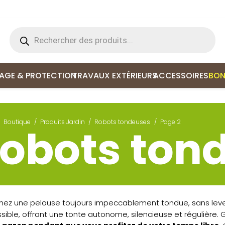
Recherche
de
produits
LAGE & PROTECTION
TRAVAUX EXTÉRIEURS
ACCESSOIRES
BON
Boutique
/
Produits Jardin
/
Robots tondeuses
/
Page 2
obots ton
nez une pelouse toujours impeccablement tondue, sans lever 
sible, offrant une tonte autonome, silencieuse et régulière.