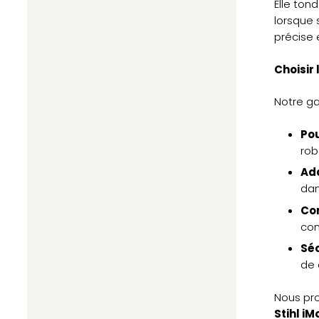
Elle ton
lorsque 
précise 
Choisir 
Notre ga
Pou
rob
Ada
dan
Con
con
Séc
de 
Nous pr
Stihl i