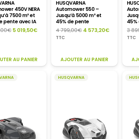
VARNA
HUSQVARNA
HUS
ower 450V NERA
Automower 550 –
Auto
u’à 7500 m² et
Jusqu’à 5000 m² et
Jusq
e pente avec IA
45% de pente
45% 
Le
Le
Le
Le
,00
€
5 019,50
€
4 799,00
€
4 573,20
€
3 89
prix
prix
prix
prix
TTC
TTC
initial
actuel
initial
actuel
était :
est :
était :
est :
5
5
4
4
UTER AU PANIER
AJOUTER AU PANIER
AJ
449,00€.
019,50€.
799,00€.
573,20€.
VARNA
HUSQVARNA
HUS