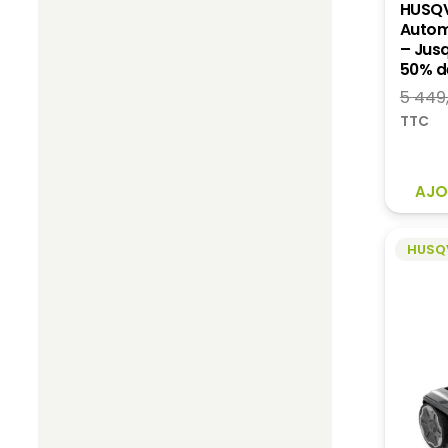
HUSQ
Autom
– Jusq
50% d
5 449
TTC
AJO
HUSQ