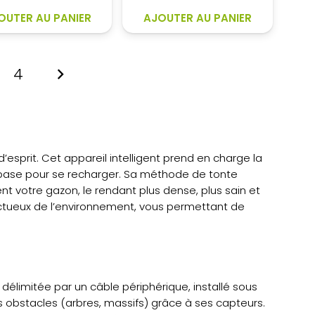
2
2
2
2
549,00€.
020,50€.
OUTER AU PANIER
AJOUTER AU PANIER
649,00€.
440,20€.
4
 d’esprit. Cet appareil intelligent prend en charge la
base pour se recharger. Sa méthode de tonte
nt votre gazon, le rendant plus dense, plus sain et
pectueux de l’environnement, vous permettant de
 délimitée par un câble périphérique, installé sous
es obstacles (arbres, massifs) grâce à ses capteurs.