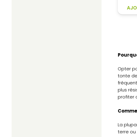
AJO
Pourquo
Opter pou
tonte de
fréquent
plus rés
profiter
Comment
La plupa
terre ou