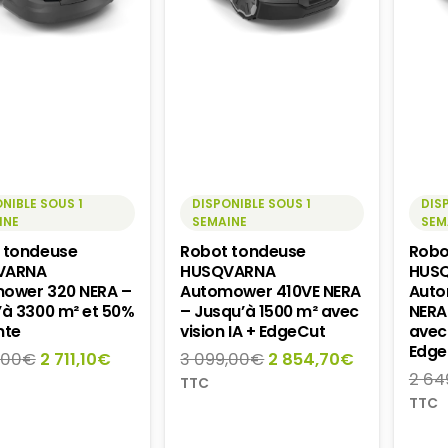
NIBLE SOUS 1
DISPONIBLE SOUS 1
DIS
INE
SEMAINE
SEM
 tondeuse
Robot tondeuse
Robo
VARNA
HUSQVARNA
HUS
ower 320 NERA –
Automower 410VE NERA
Auto
’à 3300 m² et 50%
– Jusqu’à 1500 m² avec
NERA
nte
vision IA + EdgeCut
avec 
Edge
Le
Le
Le
Le
,00
€
2 711,10
€
3 099,00
€
2 854,70
€
2 64
prix
prix
prix
prix
TTC
initial
actuel
initial
actuel
TTC
était :
est :
était :
est :