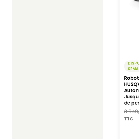
DISPO
SEMA
Robot
HUSQ
Autom
Jusqu
de pe
3 349
TTC