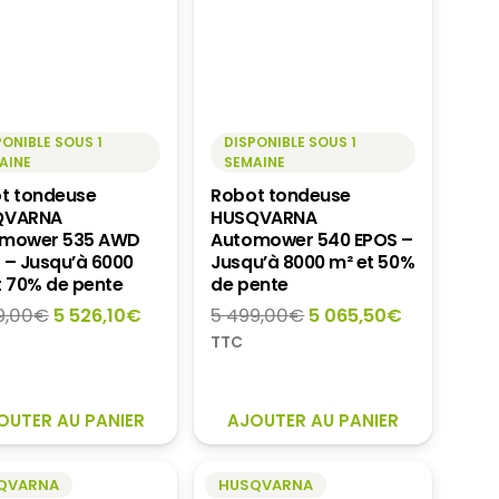
PONIBLE SOUS 1
DISPONIBLE SOUS 1
AINE
SEMAINE
t tondeuse
Robot tondeuse
QVARNA
HUSQVARNA
mower 535 AWD
Automower 540 EPOS –
 – Jusqu’à 6000
Jusqu’à 8000 m² et 50%
t 70% de pente
de pente
Le
Le
Le
Le
9,00
€
5 526,10
€
5 499,00
€
5 065,50
€
prix
prix
prix
prix
TTC
initial
actuel
initial
actuel
était :
est :
était :
est :
5
5
5
5
OUTER AU PANIER
AJOUTER AU PANIER
799,00€.
526,10€.
499,00€.
065,50€.
QVARNA
HUSQVARNA