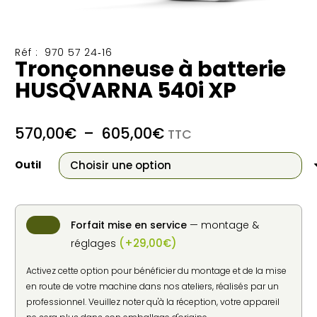
Réf :
970 57 24‑16
Tronçonneuse à batterie
HUSQVARNA 540i XP
Plage
570,00
€
–
605,00
€
TTC
de
prix :
Outil
570,00€
à
605,00€
Forfait mise en service
— montage &
(
+
29,00
€
)
réglages
Activez cette option pour bénéficier du montage et de la mise
en route de votre machine dans nos ateliers, réalisés par un
professionnel. Veuillez noter qu'à la réception, votre appareil