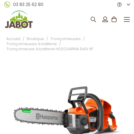
03 83 25 62 80
Accueil
/
Boutique
/
Tronçonneuses
/
Tronçonneuses à batterie
/
Tronçonneuse à batterie HUSQVARNA 540i XP