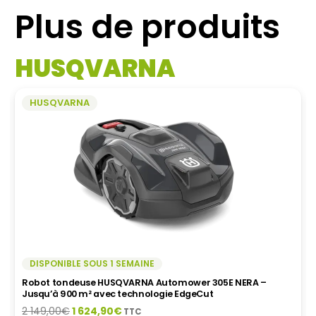
à
A
Plus de produits
179,10€
PL
VA
LES
HUSQVARNA
OP
PE
ÊT
HUSQVARNA
CH
SU
LA
PA
DU
PR
DISPONIBLE SOUS 1 SEMAINE
Robot tondeuse HUSQVARNA Automower 560 EPOS –
Jusqu’à 12000 m² et 50% de pente
Le
Le
6 999,00
€
6 752,00
€
TTC