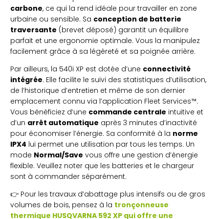
carbone
, ce qui la rend idéale pour travailler en zone
urbaine ou sensible. Sa
conception de batterie
traversante
(brevet déposé) garantit un équilibre
parfait et une ergonomie optimale. Vous la manipulez
facilement grâce à sa légèreté et sa poignée arrière.
Par ailleurs, la 540i XP est dotée d’une
connectivité
intégrée
. Elle facilite le suivi des statistiques d’utilisation,
de l’historique d’entretien et même de son dernier
emplacement connu via l’application Fleet Services™.
Vous bénéficiez d’une
commande centrale
intuitive et
d’un
arrêt automatique
après 3 minutes d’inactivité
pour économiser l’énergie. Sa conformité à la
norme
IPX4
lui permet une utilisation par tous les temps. Un
mode
Normal/Save
vous offre une gestion d’énergie
flexible. Veuillez noter que les batteries et le chargeur
sont à commander séparément.
👉
Pour les travaux d’abattage plus intensifs ou de gros
volumes de bois, pensez à la
tronçonneuse
thermique HUSQVARNA 592 XP qui offre une