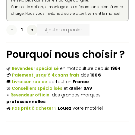
ne sera plus dans son emballage d'origine.
Sans cette option, le montage et la préparation restent à votre
charge. Nous vous invitons à suivre attentivement le manuel
d'utilisation fourni par le constructeur pour une mise en
service en toute sécurité.
quantité
Ajouter au panier
de
Pourquoi nous choisir ?
Tronçonneuse
à
🌿
Revendeur spécialisé
en motoculture depuis
1964
batterie
💳
Paiement jusqu’à 4x sans frais
dès
100€
🚚
Livraison rapide
partout en
France
HUSQVARNA
🤝
Conseillers spécialisés
et atelier
SAV
540i
⭐
Revendeur officiel
des grandes marques
professionnelles
XP
🚜
Pas prêt à acheter ?
Louez
votre matériel