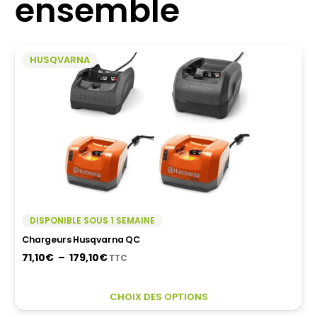
ensemble
HUSQVARNA
DISPONIBLE SOUS 1 SEMAINE
Chargeurs Husqvarna QC
Plage
71,10
€
–
179,10
€
TTC
de
prix :
CE
CHOIX DES OPTIONS
71,10€
PR