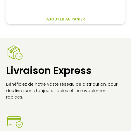
prix
prix
initial
actuel
était :
est :
AJOUTER AU PANIER
6
6
999,00€.
752,00€.
Livraison Express
Bénéficiez de notre vaste réseau de distribution, pour
des livraisons toujours fiables et incroyablement
rapides.