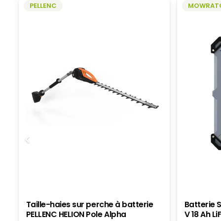
PELLENC
MOWRAT
ÊTRE
CHOISIES
SUR
LA
PAGE
DU
PRODUIT
Taille-haies sur perche à batterie
Batterie
PELLENC HELION Pole Alpha
V 18 Ah L