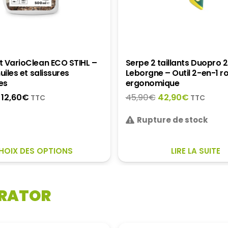
t VarioClean ECO STIHL –
Serpe 2 taillants Duopro 
uiles et salissures
Leborgne – Outil 2-en-1 r
es
ergonomique
Plage
Le
Le
12,60
€
45,90
€
42,90
€
TTC
TTC
de
prix
prix
prix :
Rupture de stock
initial
actuel
6,20€
était :
est :
à
45,90€.
42,90€.
CE
HOIX DES OPTIONS
LIRE LA SUITE
12,60€
PRODUIT
A
PLUSIEURS
RATOR
VARIATIONS.
LES
OPTIONS
PEUVENT