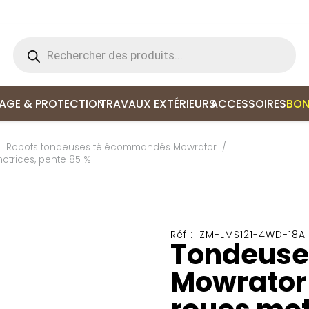
Recherche
de
produits
LAGE & PROTECTION
TRAVAUX EXTÉRIEURS
ACCESSOIRES
BON
/
Robots tondeuses télécommandés Mowrator
/
trices, pente 85 %
Réf :
ZM-LMS121-4WD-18A
Tondeuse
Mowrator 