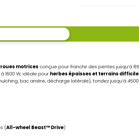
– 4
roues
motrices,
pente
85 %
roues motrices
conçue pour franchir des pentes jusqu’à 85
à 1600 W, idéale pour
herbes épaisses et terrains difficile
ching, bac arrière, décharge latérale), tondez jusqu’à 4500 
s (
All-wheel Beast™ Drive
)