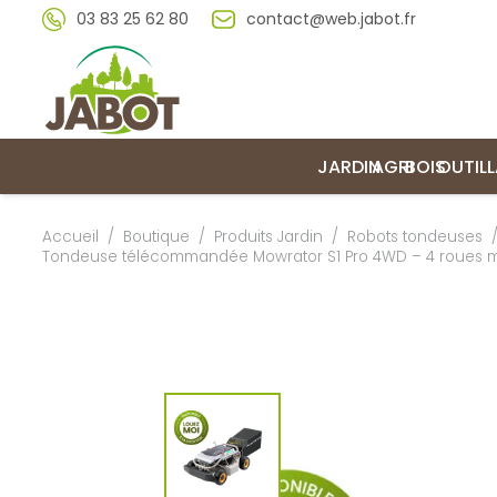
03 83 25 62 80
contact@web.jabot.fr
JARDIN
AGRI
BOIS
OUTIL
Accueil
/
Boutique
/
Produits Jardin
/
Robots tondeuses
Tondeuse télécommandée Mowrator S1 Pro 4WD – 4 roues mo