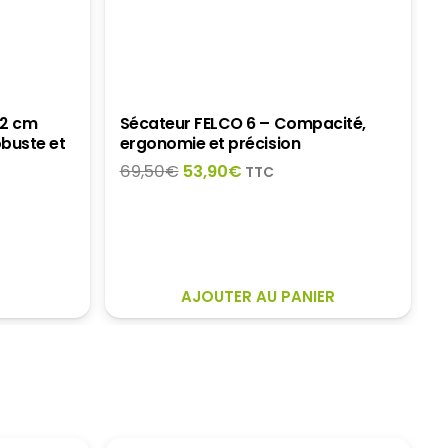
22 cm
Sécateur FELCO 6 – Compacité,
obuste et
ergonomie et précision
Le
Le
69,50
€
53,90
€
TTC
prix
prix
initial
actuel
était :
est :
69,50€.
53,90€.
AJOUTER AU PANIER