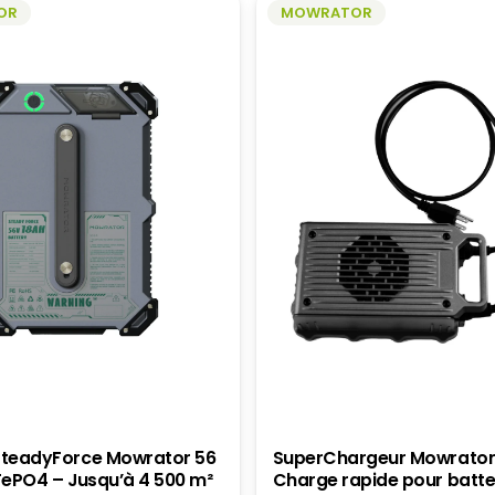
OR
MOWRATOR
ÊTRE
CHOISIES
SUR
LA
PAGE
DU
PRODUIT
 SteadyForce Mowrator 56
SuperChargeur Mowrator
iFePO4 – Jusqu’à 4 500 m²
Charge rapide pour batter