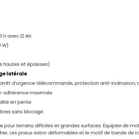
e
,5 h avec 12 Ah
0 W)
s hautes et épaisses)
ge latérale
 arrêt d’urgence télécommande, protection anti-inclinaison, r
our adhérence maximale
ilité en pente
arbres sans blocage
pour terrains difficiles et grandes surfaces. Équipée de mo
ncher. Les pneus extra-déformables et le motif de bande de