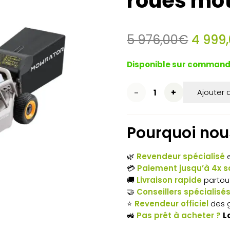
roues mot
Le
5 976,00
€
4 999
prix
initial
Disponible sur comman
était :
5
quantité
Ajouter 
976,0
de
Pourquoi nous
Tondeuse
télécommandée
🌿
Revendeur spécialisé
e
Mowrator
💳
Paiement jusqu’à 4x sa
🚚
Livraison rapide
partou
S1
🤝
Conseillers spécialisé
⭐
Revendeur officiel
des 
Pro
🚜
Pas prêt à acheter ?
L
4WD