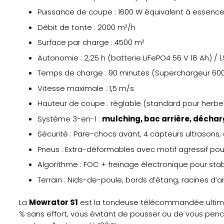
Puissance de coupe : 1600 W équivalent à essenc
Débit de tonte : 2000 m²/h
Surface par charge : 4500 m²
Autonomie : 2,25 h (batterie LiFePO4 56 V 18 Ah) / 1
Temps de charge : 90 minutes (Superchargeur 60
Vitesse maximale : 1,5 m/s
Hauteur de coupe : réglable (standard pour herbe
Système 3-en-1 :
mulching, bac arrière, déchar
Sécurité : Pare-chocs avant, 4 capteurs ultrasons,
Pneus : Extra-déformables avec motif agressif p
Algorithme : FOC + freinage électronique pour stab
Terrain : Nids-de-poule, bords d’étang, racines d’
La
Mowrator S1
est la tondeuse télécommandée ultime 
% sans effort, vous évitant de pousser ou de vous pe