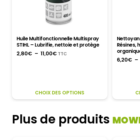
Huile Multifonctionnelle Multispray
Nettoyan
STIHL – Lubrifie, nettoie et protège
Résines, h
organiqu
Plage
2,80
€
–
11,00
€
TTC
6,20
€
–
de
prix :
2,80€
à
11,00€
CE
CHOIX DES OPTIONS
C
PRODUIT
A
PLUSIEURS
Plus de produits
MOW
VARIATIONS.
LES
OPTIONS
PEUVENT