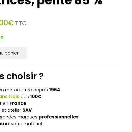
rices, pente 85 %
Le
,00
€
TTC
prix
actuel
de
est :
4
au panier
0€.
999,00€.
 choisir ?
n motoculture depuis
1964
ns frais
dès
100€
t en
France
s
et atelier
SAV
grandes marques
professionnelles
ouez
votre matériel