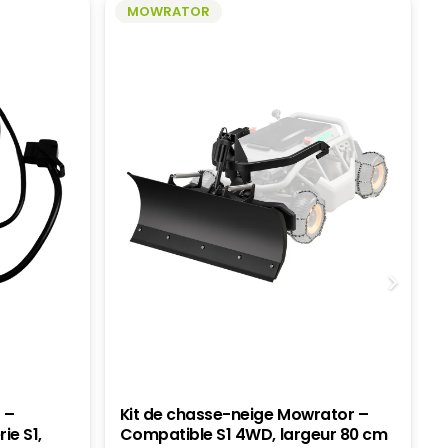
MOWRATOR
 –
Kit de chasse-neige Mowrator –
ie S1,
Compatible S1 4WD, largeur 80 cm