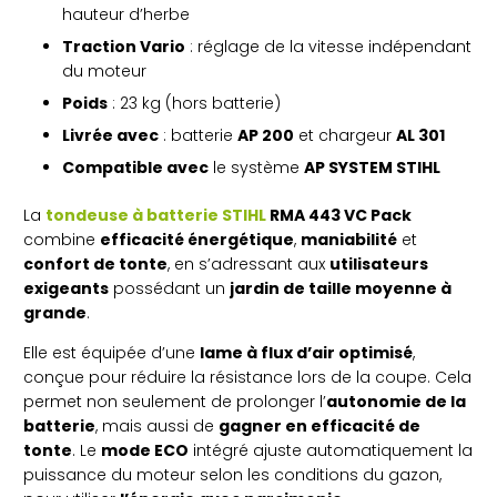
hauteur d’herbe
Traction Vario
: réglage de la vitesse indépendant
du moteur
Poids
: 23 kg (hors batterie)
Livrée avec
: batterie
AP 200
et chargeur
AL 301
Compatible avec
le système
AP SYSTEM STIHL
La
tondeuse à batterie STIHL
RMA 443 VC Pack
combine
efficacité énergétique
,
maniabilité
et
confort de tonte
, en s’adressant aux
utilisateurs
exigeants
possédant un
jardin de taille moyenne à
grande
.
Elle est équipée d’une
lame à flux d’air optimisé
,
conçue pour réduire la résistance lors de la coupe. Cela
permet non seulement de prolonger l’
autonomie de la
batterie
, mais aussi de
gagner en efficacité de
tonte
. Le
mode ECO
intégré ajuste automatiquement la
puissance du moteur selon les conditions du gazon,