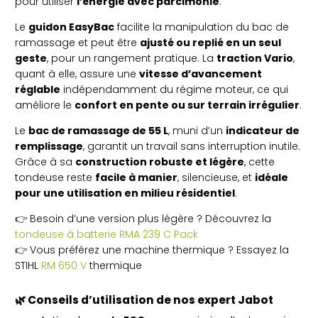
pour utiliser
l’énergie avec parcimonie
.
Le
guidon EasyBac
facilite la manipulation du bac de
ramassage et peut être
ajusté ou replié en un seul
geste
, pour un rangement pratique. La
traction Vario
,
quant à elle, assure une
vitesse d’avancement
réglable
indépendamment du régime moteur, ce qui
améliore le
confort en pente ou sur terrain irrégulier
.
Le
bac de ramassage de 55 L
, muni d’un
indicateur de
remplissage
, garantit un travail sans interruption inutile.
Grâce à sa
construction robuste et légère
, cette
tondeuse reste
facile à manier
, silencieuse, et
idéale
pour une utilisation en milieu résidentiel
.
👉 Besoin d’une version plus légère ? Découvrez la
tondeuse à batterie RMA 239 C Pack
👉 Vous préférez une machine thermique ? Essayez la
STIHL
RM 650 V
thermique
🌿 Conseils d’utilisation de nos expert Jabot