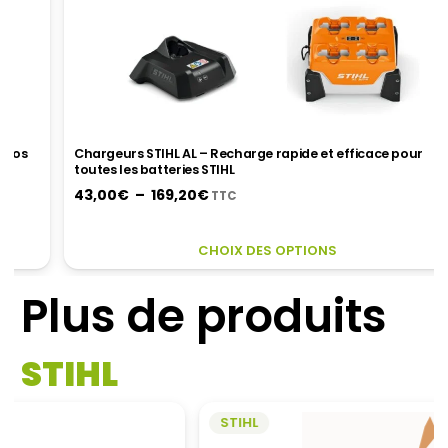
Chargeurs STIHL AL – Recharge rapide et efficace pour
toutes les batteries STIHL
Plage
43,00
€
–
169,20
€
TTC
de
prix :
CE
CE
CHOIX DES OPTIONS
43,00€
PRODUIT
PR
à
A
A
Plus de produits
169,20€
PLUSIEURS
PL
VARIATIONS.
VA
LES
LES
STIHL
OPTIONS
OP
PEUVENT
PE
ÊTRE
ÊT
STIHL
AP SYSTEM
CHOISIES
CH