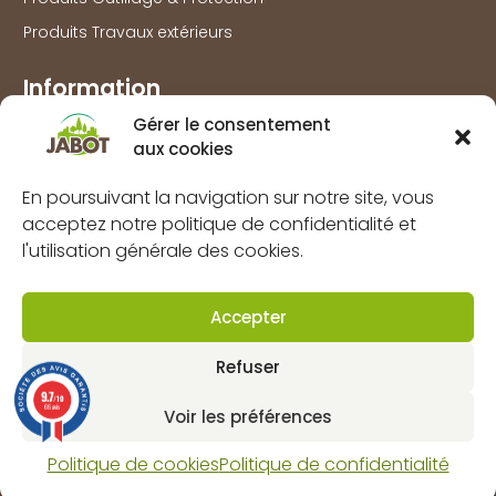
Produits Travaux extérieurs
Information
Gérer le consentement
Marques
aux cookies
À propos
FAQs
En poursuivant la navigation sur notre site, vous
acceptez notre politique de confidentialité et
Mentions légales
l'utilisation générale des cookies.
Politique de confidentialité
Politique de cookies (UE)
Accepter
CGV
Refuser
Contact
9.7
/10
66 avis
Voir les préférences
Dynapôle de Ludres-Fléville
4 rue pascal, 54710 Ludres
Politique de cookies
Politique de confidentialité
Horaires : lun-ven 8H 12H / 13H30 18H et sam 9H 12H.