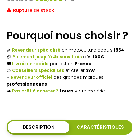
prix
prix
Rupture de stock
initial
actuel
était :
est :
639,00€.
580,90€.
Pourquoi nous choisir ?
🌿
Revendeur spécialisé
en motoculture depuis
1964
💳
Paiement jusqu’à 4x sans frais
dès
100€
🚚
Livraison rapide
partout en
France
🤝
Conseillers spécialisés
et atelier
SAV
⭐
Revendeur officiel
des grandes marques
professionnelles
🚜
Pas prêt à acheter ?
Louez
votre matériel
DESCRIPTION
CARACTÉRISTIQUES