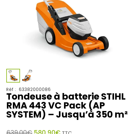
Réf :
63382000086
Tondeuse à batterie STIHL
RMA 443 VC Pack (AP
SYSTEM) – Jusqu’à 350 m²
Le
Le
639,00
€
580,90
€
TTC