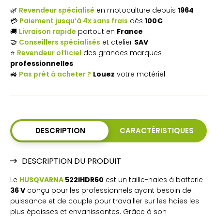
batterie
🌿
Revendeur spécialisé
en motoculture depuis
1964
💳
Paiement jusqu’à 4x sans frais
dès
100€
HUSQVARNA
🚚
Livraison rapide
partout en
France
522iHDR60
🤝
Conseillers spécialisés
et atelier
SAV
⭐
Revendeur officiel
des grandes marques
professionnelles
🚜
Pas prêt à acheter ?
Louez
votre matériel
DESCRIPTION
CARACTÉRISTIQUES
DESCRIPTION DU PRODUIT
Le
HUSQVARNA
522iHDR60
est un taille-haies à batterie
36 V
conçu pour les professionnels ayant besoin de
puissance et de couple pour travailler sur les haies les
plus épaisses et envahissantes. Grâce à son