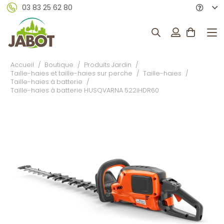
03 83 25 62 80
Accueil
/
Boutique
/
Produits Jardin
/
Taille-haies et taille-haies sur perche
/
Taille-haies
/
Taille-haies à batterie
/
Taille-haies à batterie HUSQVARNA 522iHDR60