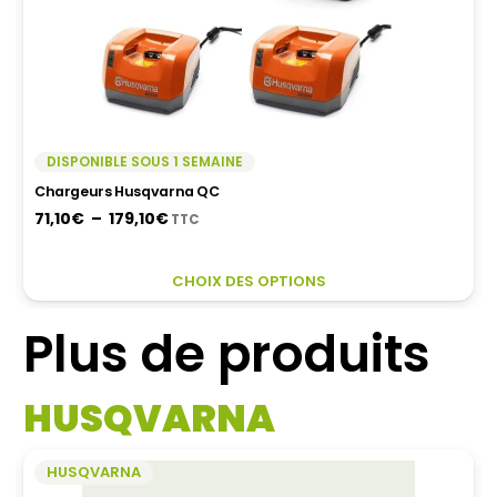
DISPONIBLE SOUS 1 SEMAINE
Chargeurs Husqvarna QC
Plage
71,10
€
–
179,10
€
TTC
de
prix :
CE
CHOIX DES OPTIONS
71,10€
PR
à
A
Plus de produits
179,10€
PL
VA
LES
HUSQVARNA
OP
PE
ÊT
HUSQVARNA
CH