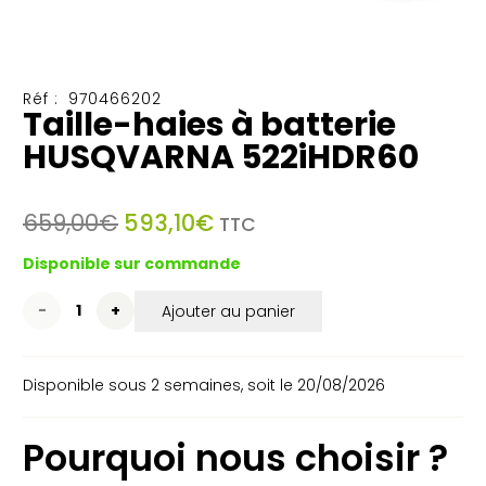
Réf :
970466202
Taille-haies à batterie
HUSQVARNA 522iHDR60
Le
Le
659,00
€
593,10
€
TTC
prix
prix
Disponible sur commande
initial
actuel
était :
est :
quantité
Ajouter au panier
659,00€.
593,10€.
de
Disponible sous 2 semaines, soit le 20/08/2026
Taille-
haies
Pourquoi nous choisir ?
à