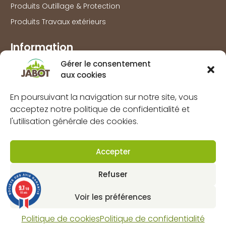
Produits Outillage & Protection
Produits Travaux extérieurs
Information
Gérer le consentement
Marques
aux cookies
À propos
En poursuivant la navigation sur notre site, vous
FAQs
acceptez notre politique de confidentialité et
Mentions légales
l'utilisation générale des cookies.
Politique de confidentialité
Politique de cookies (UE)
Accepter
CGV
Refuser
Contact
9.7
/10
66 avis
Voir les préférences
Dynapôle de Ludres-Fléville
4 rue pascal, 54710 Ludres
Politique de cookies
Politique de confidentialité
Horaires : lun-ven 8H 12H / 13H30 18H et sam 9H 12H.