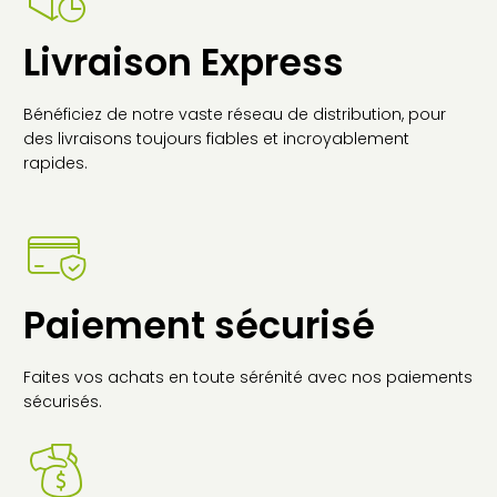
OPTIONS
PEUVENT
Livraison Express
ÊTRE
CHOISIES
SUR
Bénéficiez de notre vaste réseau de distribution, pour
LA
des livraisons toujours fiables et incroyablement
PAGE
rapides.
DU
PRODUIT
Paiement sécurisé
Faites vos achats en toute sérénité avec nos paiements
sécurisés.