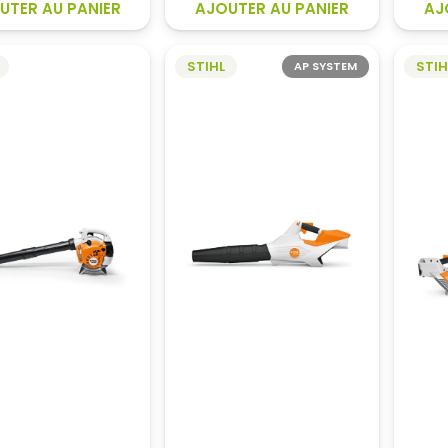
UTER AU PANIER
AJOUTER AU PANIER
AJ
359,00€.
326,40€.
STIHL
STIH
AP SYSTEM