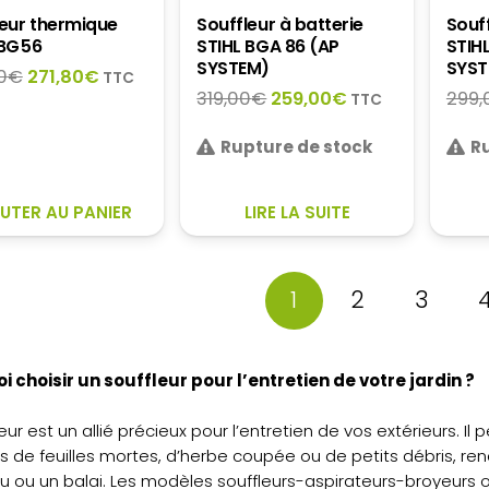
leur thermique
Souffleur à batterie
Souff
BG 56
STIHL BGA 86 (AP
STIH
SYSTEM)
SYST
Le
Le
0
€
271,80
€
TTC
Le
Le
319,00
€
259,00
€
299,
prix
prix
TTC
prix
prix
initial
actuel
Rupture de stock
initial
actuel
R
était :
est :
était :
est :
299,00€.
271,80€.
319,00€.
259,00€.
UTER AU PANIER
LIRE LA SUITE
1
2
3
 choisir un souffleur pour l’entretien de votre jardin ?
leur est un allié précieux pour l’entretien de vos extérieurs.
s de feuilles mortes, d’herbe coupée ou de petits débris, r
u ou un balai. Les modèles souffleurs-aspirateurs-broyeurs 