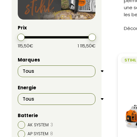
perm
une s
les be
Prix
Décou
115,50€
1 115,50€
Marques
STIHL
Energie
Batterie
AK SYSTEM
3
AP SYSTEM
8