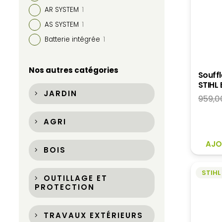
AR SYSTEM
1
AS SYSTEM
1
Batterie intégrée
1
Nos autres catégories
Souff
STIHL 
JARDIN
959,0
AGRI
AJO
BOIS
STIHL
OUTILLAGE ET
PROTECTION
TRAVAUX EXTÉRIEURS