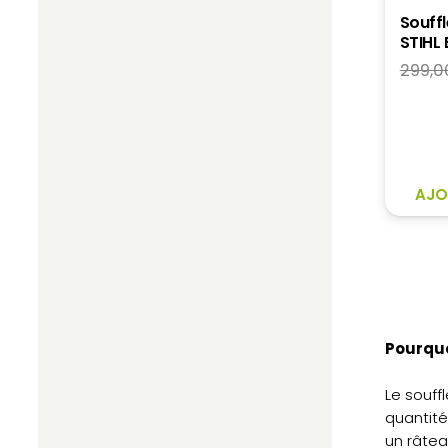
Souff
STIHL 
299,0
AJO
Pourquoi
Le souff
quantité
un râtea