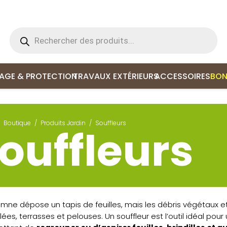
Recherche
de
produits
LAGE & PROTECTION
TRAVAUX EXTÉRIEURS
ACCESSOIRES
BON
Boutique
/
Produits Jardin
/
Souffleurs
ouffleurs
omne dépose un tapis de feuilles, mais les débris végétaux e
lées, terrasses et pelouses. Un souffleur est l’outil idéal pour