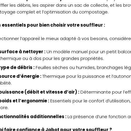
ffler les débris, les aspirer dans un sac de collecte, et les br
toyage complet et l’optimisation du compostage.
 essentiels pour bien choisir votre souffleur :
ectionner l’appareil le mieux adapté à vos besoins, considérez
surface à nettoyer :
Un modèle manuel pour un petit balcon,
thermique ou à dos pour les grandes propriétés.
type de débris :
Feuilles sèches ou humides, branchages lég
source d’énergie :
Thermique pour la puissance et l’autonomi
ibilité.
puissance (débit et vitesse d’air) :
Déterminante pour l’eff
poids et l’ergonomie :
Essentiels pour le confort d’utilisatio
ore.
ctionnalités additionnelles :
La présence d’une fonction as
i faire confiance à Jabot pour votre souffleur ?