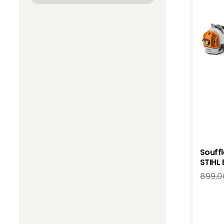
Souff
STIHL 
899,0