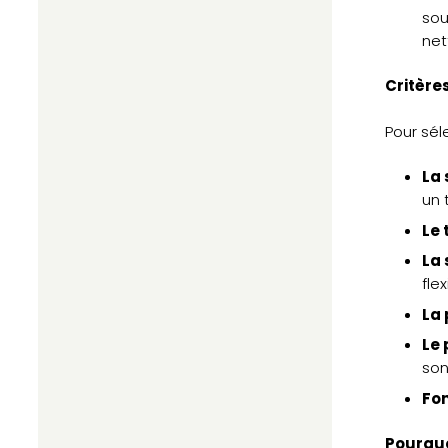
sou
net
Critères
Pour sél
La 
un 
Le 
La 
flex
La 
Le 
son
Fon
Pourquo