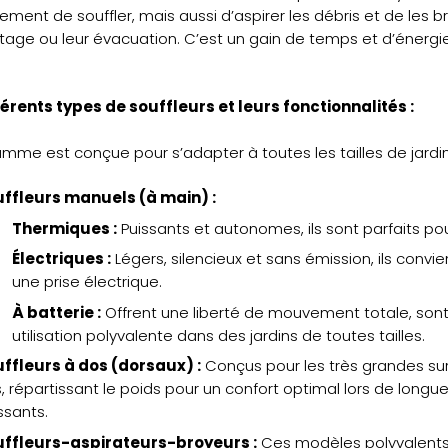
ement de souffler, mais aussi d’aspirer les débris et de les bro
ge ou leur évacuation. C’est un gain de temps et d’énergi
érents types de souffleurs et leurs fonctionnalités :
mme est conçue pour s’adapter à toutes les tailles de jardins 
ffleurs manuels (à main) :
Thermiques :
Puissants et autonomes, ils sont parfaits pou
Électriques :
Légers, silencieux et sans émission, ils conv
une prise électrique.
À batterie :
Offrent une liberté de mouvement totale, sont
utilisation polyvalente dans des jardins de toutes tailles.
ffleurs à dos (dorsaux) :
Conçus pour les très grandes surfa
, répartissant le poids pour un confort optimal lors de longues
ssants.
ffleurs-aspirateurs-broyeurs :
Ces modèles polyvalents c