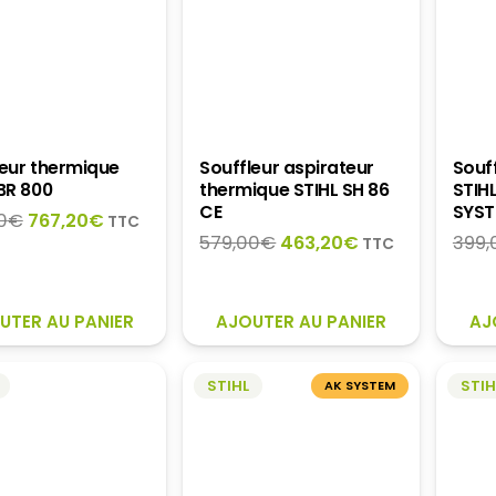
leur thermique
Souffleur aspirateur
Souff
BR 800
thermique STIHL SH 86
STIH
CE
SYST
Le
Le
0
€
767,20
€
TTC
Le
Le
579,00
€
463,20
€
399,
prix
prix
TTC
prix
prix
initial
actuel
initial
actuel
était :
est :
était :
est :
959,00€.
767,20€.
UTER AU PANIER
AJOUTER AU PANIER
AJ
579,00€.
463,20€.
STIHL
STIH
AK SYSTEM