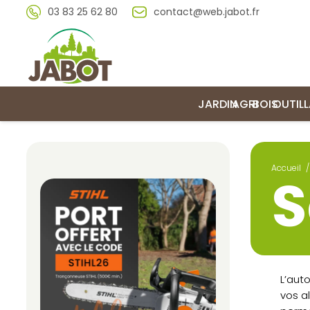
03 83 25 62 80
contact@web.jabot.fr
JARDIN
AGRI
BOIS
OUTIL
Accueil
/
S
L’aut
vos al