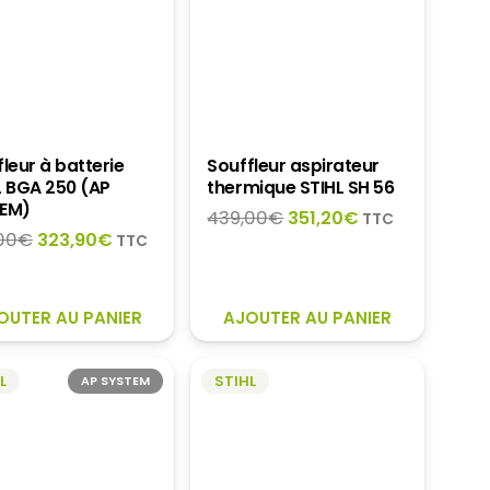
leur à batterie
Souffleur aspirateur
L BGA 250 (AP
thermique STIHL SH 56
EM)
Le
Le
439,00
€
351,20
€
TTC
Le
Le
00
€
323,90
€
prix
prix
TTC
prix
prix
initial
actuel
initial
actuel
était :
est :
était :
est :
439,00€.
351,20€.
OUTER AU PANIER
AJOUTER AU PANIER
399,00€.
323,90€.
L
STIHL
AP SYSTEM