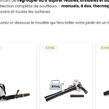
ettant de
regrouper ou d’aspirer feuilles, brindilles et a
élection complète de souffleurs –
manuels, à dos, thermiq
soins et toutes les surfaces.
vrez ci-dessous le modèle qui fera briller votre jardin en un 
STIHL
STIH