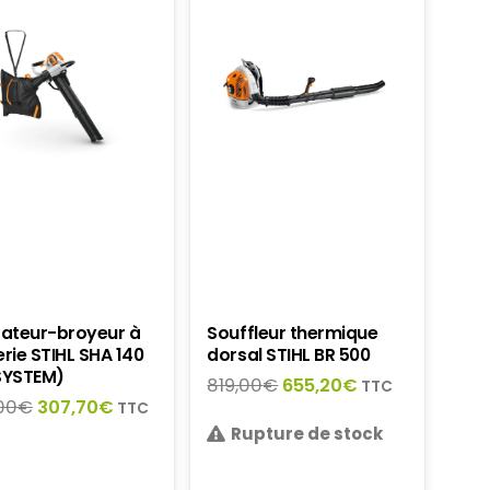
rateur-broyeur à
Souffleur thermique
rie STIHL SHA 140
dorsal STIHL BR 500
SYSTEM)
Le
Le
819,00
€
655,20
€
TTC
Le
Le
00
€
307,70
€
prix
prix
TTC
prix
prix
Rupture de stock
initial
actuel
initial
actuel
était :
est :
était :
est :
819,00€.
655,20€.