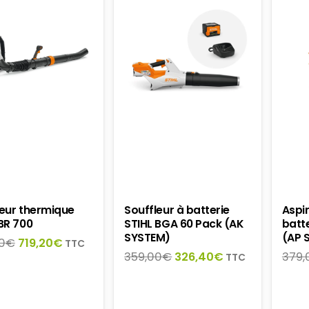
leur thermique
Souffleur à batterie
Aspi
BR 700
STIHL BGA 60 Pack (AK
batte
SYSTEM)
(AP 
Le
Le
0
€
719,20
€
TTC
Le
Le
359,00
€
326,40
€
379,
prix
prix
TTC
prix
prix
initial
actuel
initial
actuel
était :
est :
était :
est :
899,00€.
719,20€.