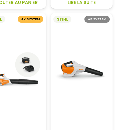
OUTER AU PANIER
LIRE LA SUITE
379,00€.
307,70€.
L
STIHL
AK SYSTEM
AP SYSTEM