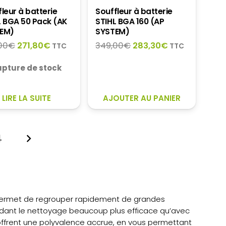
leur à batterie
Souffleur à batterie
L BGA 50 Pack (AK
STIHL BGA 160 (AP
EM)
SYSTEM)
Le
Le
Le
Le
00
€
271,80
€
349,00
€
283,30
€
TTC
TTC
prix
prix
prix
prix
upture de stock
initial
actuel
initial
actuel
était :
est :
était :
est :
299,00€.
271,80€.
349,00€.
283,30€.
LIRE LA SUITE
AJOUTER AU PANIER
4
 Il permet de regrouper rapidement de grandes
endant le nettoyage beaucoup plus efficace qu’avec
offrent une polyvalence accrue, en vous permettant