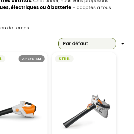
utres détritus
. Chez Jabot, nous vous proposons
ues, électriques ou à batterie
– adaptés à tous
rien de temps.
L
STIHL
AP SYSTEM