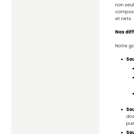
non seul
composta
et nets.
Nos diff
Notre ga
Sou
Sou
dos
pui
Sou