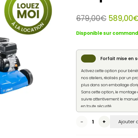
Le
679,00
€
589,00
prix
initial
Disponible sur comman
était :
679,00€
Forfait mise en s
Activez cette option pour béné
nos ateliers, réalisés par un pr
plus dans son emballage d'ori
Sans cette option, le montage e
suivre attentivement le manuel 
en toute sécurité.
quantité
Ajouter 
de