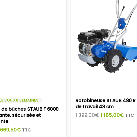
Rotobineuse STAUB 480 R 
LE SOUS 6 SEMAINES
de travail 48 cm
 de bûches STAUB F 6000
Le
Le
1 399,00
€
1 185,00
€
ante, sécurisée et
TTC
nte
prix
prix
initial
actu
Le
Le
669,50
€
TTC
était :
est :
prix
prix