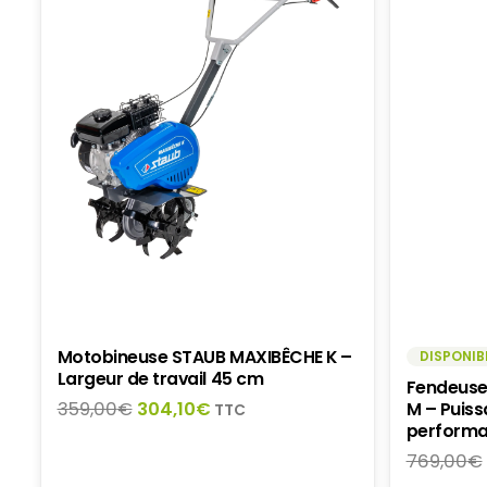
Motobineuse STAUB MAXIBÊCHE K –
DISPONIB
Largeur de travail 45 cm
Fendeuse
Le
Le
359,00
€
304,10
€
M – Puiss
TTC
performa
prix
prix
initial
actuel
769,00
€
était :
est :