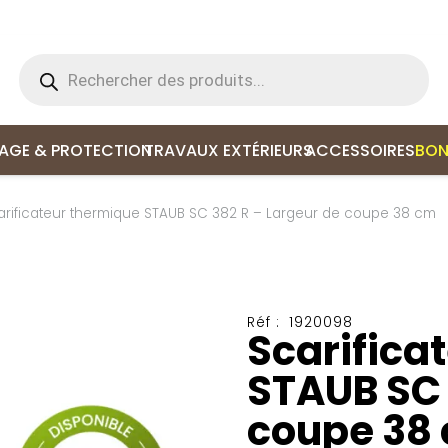
Recherche
de
produits
LAGE & PROTECTION
TRAVAUX EXTÉRIEURS
ACCESSOIRES
BON
arificateur thermique STAUB SC 382 R – Largeur de coupe 38 cm
Réf :
1920098
Scarifica
STAUB SC 
coupe 38