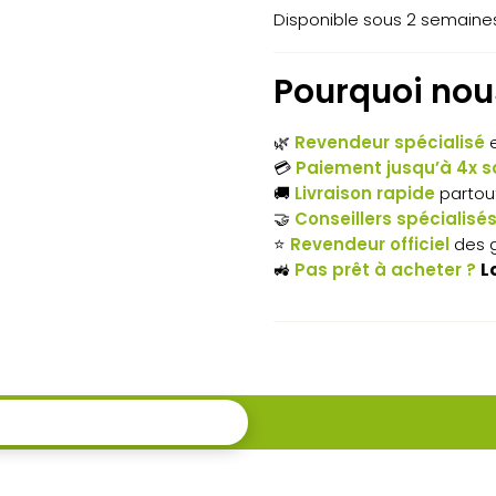
Disponible sous 2 semaines,
Scarificateur
thermique
Pourquoi nous
STAUB
🌿
Revendeur spécialisé
e
SC
💳
Paiement jusqu’à 4x sa
382
🚚
Livraison rapide
partou
🤝
Conseillers spécialisé
R –
⭐
Revendeur officiel
des 
Largeur
🚜
Pas prêt à acheter ?
L
de
coupe
38
cm