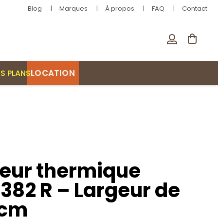
Blog
Marques
À propos
FAQ
Contact
LOCATION
S PLANS
teur thermique
382 R – Largeur de
 cm