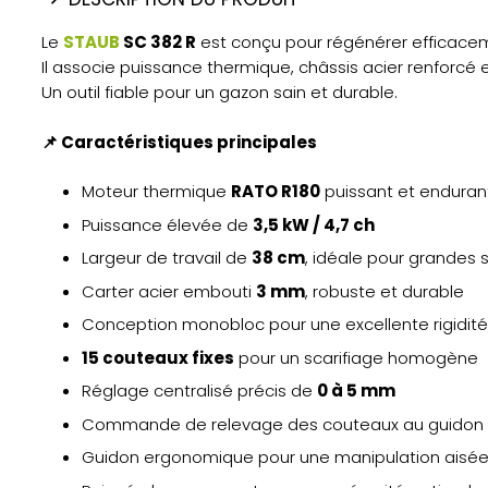
Le
STAUB
SC 382 R
est conçu pour régénérer efficacem
Il associe puissance thermique, châssis acier renforcé e
Un outil fiable pour un gazon sain et durable.
📌 Caractéristiques principales
Moteur thermique
RATO R180
puissant et enduran
Puissance élevée de
3,5 kW / 4,7 ch
Largeur de travail de
38 cm
, idéale pour grandes 
Carter acier embouti
3 mm
, robuste et durable
Conception monobloc pour une excellente rigidité
15 couteaux fixes
pour un scarifiage homogène
Réglage centralisé précis de
0 à 5 mm
Commande de relevage des couteaux au guidon
Guidon ergonomique pour une manipulation aisé