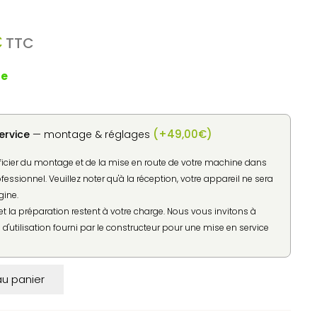
Le
€
TTC
prix
actuel
de
est :
.
589,00€.
(
+
49,00
€
)
ervice
— montage & réglages
ficier du montage et de la mise en route de votre machine dans
ofessionnel. Veuillez noter qu'à la réception, votre appareil ne sera
gine.
t la préparation restent à votre charge. Nous vous invitons à
d'utilisation fourni par le constructeur pour une mise en service
au panier