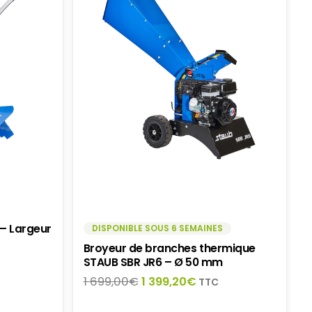
– Largeur
DISPONIBLE SOUS 6 SEMAINES
Broyeur de branches thermique
STAUB SBR JR6 – Ø 50 mm
Le
Le
1 699,00
€
1 399,20
€
TTC
el
prix
prix