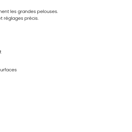
ent les grandes pelouses.
t réglages précis.
t
surfaces
e