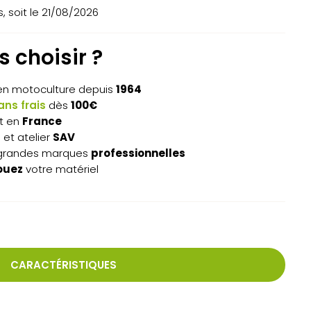
 soit le 21/08/2026
 choisir ?
n motoculture depuis
1964
ns frais
dès
100€
t en
France
s
et atelier
SAV
grandes marques
professionnelles
ouez
votre matériel
CARACTÉRISTIQUES