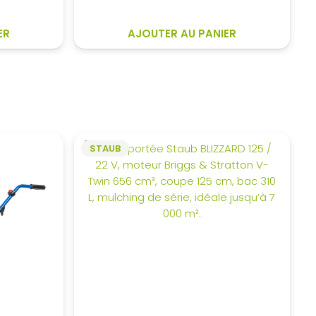
initial
actuel
était :
est :
00€.
1
1
ER
AJOUTER AU PANIER
699,00€.
399,20€.
STAUB