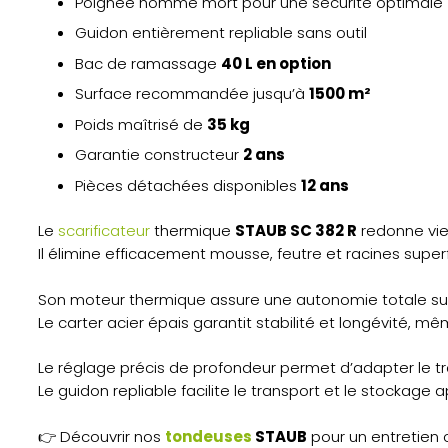
Poignée homme mort pour une sécurité optimale
Guidon entièrement repliable sans outil
Bac de ramassage
40 L en option
Surface recommandée jusqu’à
1500 m²
Poids maîtrisé de
35 kg
Garantie constructeur
2 ans
Pièces détachées disponibles
12 ans
Le
scarificateur
thermique
STAUB SC 382 R
redonne vie
Il élimine efficacement mousse, feutre et racines superfi
Son moteur thermique assure une autonomie totale sur
Le carter acier épais garantit stabilité et longévité, mê
Le réglage précis de profondeur permet d’adapter le tr
Le guidon repliable facilite le transport et le stockage ap
👉 Découvrir nos
tondeuses
STAUB
pour un entretien 