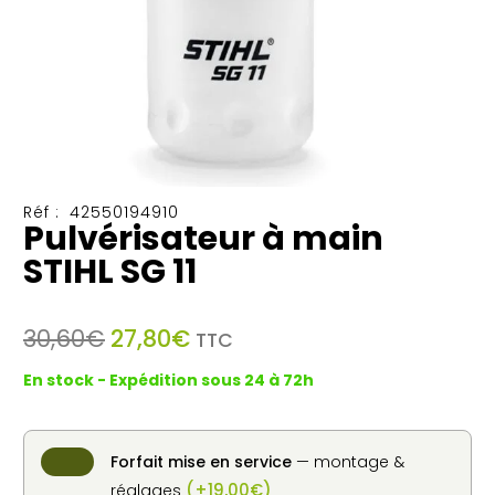
Réf :
42550194910
Pulvérisateur à main
STIHL SG 11
Le
Le
30,60
€
27,80
€
TTC
prix
prix
En stock - Expédition sous 24 à 72h
initial
actuel
était :
est :
30,60€.
27,80€.
Forfait mise en service
— montage &
(
+
19,00
€
)
réglages