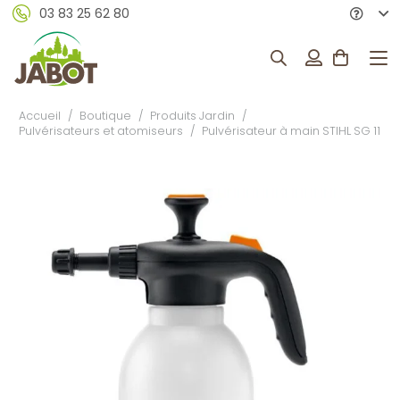
03 83 25 62 80
Accueil
/
Boutique
/
Produits Jardin
/
Pulvérisateurs et atomiseurs
/
Pulvérisateur à main STIHL SG 11