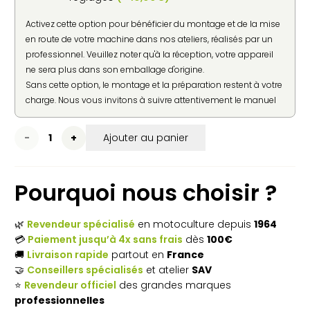
Activez cette option pour bénéficier du montage et de la mise
en route de votre machine dans nos ateliers, réalisés par un
professionnel. Veuillez noter qu'à la réception, votre appareil
ne sera plus dans son emballage d'origine.
Sans cette option, le montage et la préparation restent à votre
charge. Nous vous invitons à suivre attentivement le manuel
d'utilisation fourni par le constructeur pour une mise en
service en toute sécurité.
quantité
Ajouter au panier
de
Pourquoi nous choisir ?
Pulvérisateur
à
🌿
Revendeur spécialisé
en motoculture depuis
1964
main
💳
Paiement jusqu’à 4x sans frais
dès
100€
🚚
Livraison rapide
partout en
France
STIHL
🤝
Conseillers spécialisés
et atelier
SAV
SG 11
⭐
Revendeur officiel
des grandes marques
professionnelles