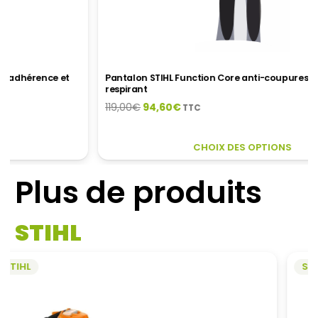
Pantalon STIHL Function Core anti-coupures – Léger et très
respirant
Le
Le
119,00
€
94,60
€
TTC
prix
prix
initial
actuel
CE
CE
CHOIX DES OPTIONS
était :
est :
PRODUIT
PR
119,00€.
94,60€.
A
A
Plus de produits
PLUSIEURS
PL
VARIATIONS.
VA
LES
LES
STIHL
OPTIONS
OP
PEUVENT
PE
ÊTRE
ÊT
STIHL
CHOISIES
CH
SUR
SU
LA
LA