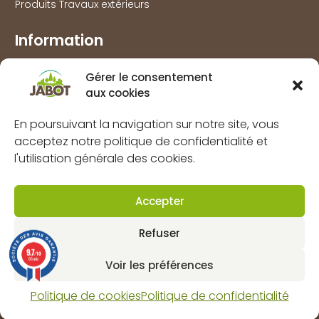
Produits Travaux extérieurs
Information
Marques
Gérer le consentement
À propos
aux cookies
FAQs
En poursuivant la navigation sur notre site, vous
Mentions légales
acceptez notre politique de confidentialité et
Politique de confidentialité
l'utilisation générale des cookies.
Politique de cookies (UE)
CGV
Accepter
Contact
Refuser
9.7
/10
Dynapôle de Ludres-Fléville
66 avis
Voir les préférences
4 rue pascal, 54710 Ludres
Horaires : lun-ven 8H 12H / 13H30 18H et sam 9H 12H.
Politique de cookies
Politique de confidentialité