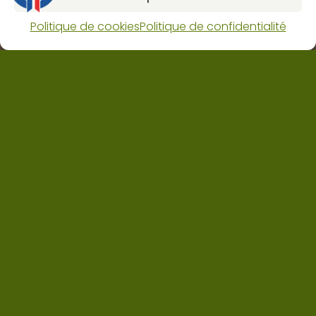
Mentions légales
Politique de confidentialité
Politique de cookies
Politique de confidentialité
Politique de cookies (UE)
CGV
Contact
Dynapôle de Ludres-Fléville
4 rue pascal, 54710 Ludres
Horaires : lun-ven 8H 12H / 13H30 18H et sam 9H 12H.
03 83 25 62 80
contact@web.jabot.fr
Nous contacter
©
JABOT 2024
| Site réalisé par l’agence web
He-site
pas