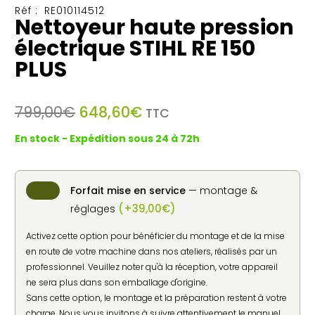
Réf :
RE010114512
Nettoyeur haute pression
électrique STIHL RE 150
PLUS
Le
Le
799,00
€
648,60
€
TTC
prix
prix
En stock - Expédition sous 24 à 72h
initial
actuel
était :
est :
799,00€.
648,60€.
Forfait mise en service
— montage &
(
+
39,00
€
)
réglages
Activez cette option pour bénéficier du montage et de la mise
en route de votre machine dans nos ateliers, réalisés par un
professionnel. Veuillez noter qu'à la réception, votre appareil
ne sera plus dans son emballage d'origine.
Sans cette option, le montage et la préparation restent à votre
charge. Nous vous invitons à suivre attentivement le manuel