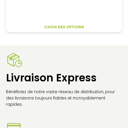
de
prix :
607,20€
à
CE
CHOIX DES OPTIONS
655,20€
PR
A
PL
VA
LES
OP
PE
Livraison Express
ÊT
CH
SU
Bénéficiez de notre vaste réseau de distribution, pour
LA
des livraisons toujours fiables et incroyablement
PA
rapides.
DU
PR