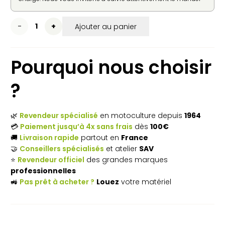
d'utilisation fourni par le constructeur pour une mise en
service en toute sécurité.
quantité
Ajouter au panier
de
Pourquoi nous choisir
Nettoyeur
haute
?
pression
électrique
🌿
Revendeur spécialisé
en motoculture depuis
1964
💳
Paiement jusqu’à 4x sans frais
dès
100€
STIHL
🚚
Livraison rapide
partout en
France
🤝
Conseillers spécialisés
et atelier
SAV
RE
⭐
Revendeur officiel
des grandes marques
150
professionnelles
🚜
Pas prêt à acheter ?
Louez
votre matériel
PLUS