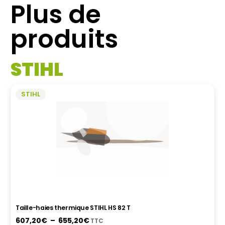
Plus de
PLUSIEURS
VARIATIONS.
produits
LES
OPTIONS
PEUVENT
STIHL
ÊTRE
CHOISIES
SUR
STIHL
LA
PAGE
DU
PRODUIT
Taille-haies thermique STIHL HS 82 T
Plage
607,20
€
–
655,20
€
TTC