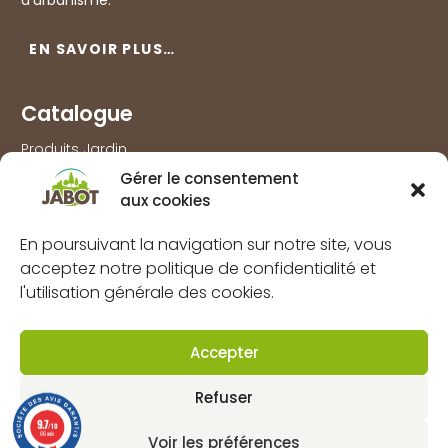
d’urbanisme.
EN SAVOIR PLUS…
Catalogue
Produits Jardin
Gérer le consentement
Produits Agri
aux cookies
Produits Bois
Produits Outillage & Protection
En poursuivant la navigation sur notre site, vous
acceptez notre politique de confidentialité et
Produits Travaux extérieurs
l'utilisation générale des cookies.
Information
Accepter
Marques
À propos
Refuser
FAQs
9.7
/10
66 avis
Voir les préférences