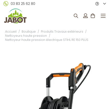
03 83 25 62 80
Accueil
/
Boutique
/
Produits Travaux extérieurs
/
Nettoyeurs haute pression
/
Nettoyeur haute pression électrique STIHL RE 150 PLUS