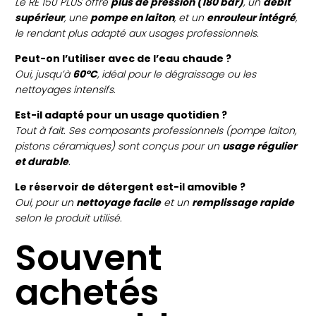
Le RE 150 PLUS offre
plus de pression (180 bar)
, un
débit
supérieur
, une
pompe en laiton
, et un
enrouleur intégré
,
le rendant plus adapté aux usages professionnels.
Peut-on l’utiliser avec de l’eau chaude ?
Oui, jusqu’à
60°C
, idéal pour le dégraissage ou les
nettoyages intensifs.
Est-il adapté pour un usage quotidien ?
Tout à fait. Ses composants professionnels (pompe laiton,
pistons céramiques) sont conçus pour un
usage régulier
et durable
.
Le réservoir de détergent est-il amovible ?
Oui, pour un
nettoyage facile
et un
remplissage rapide
selon le produit utilisé.
Souvent
achetés