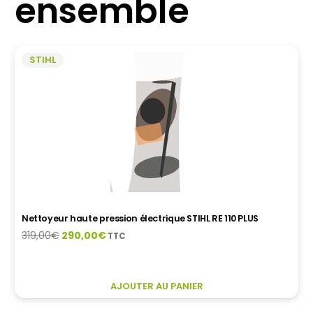
ensemble
STIHL
Nettoyeur haute pression électrique STIHL RE 110 PLUS
Le
Le
319,00
€
290,00
€
TTC
prix
prix
initial
actuel
CE
était :
est :
AJOUTER AU PANIER
PRODUIT
319,00€.
290,00€.
A