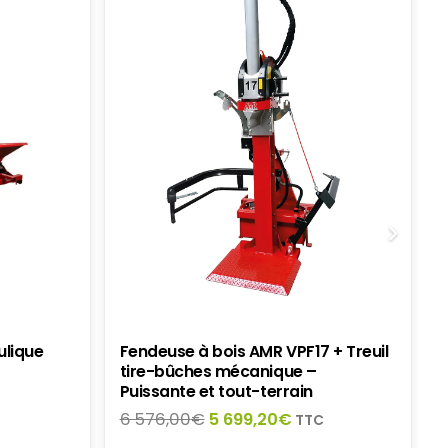
ulique
Fendeuse à bois AMR VPF17 + Treuil
tire-bûches mécanique –
Puissante et tout-terrain
Le
Le
6 576,00
€
5 699,20
€
TTC
prix
prix