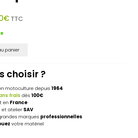
Le
0
€
TTC
prix
actuel
de
est :
3
au panier
0€.
611,00€.
 choisir ?
n motoculture depuis
1964
ns frais
dès
100€
t en
France
s
et atelier
SAV
grandes marques
professionnelles
ouez
votre matériel