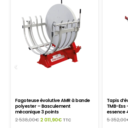
Fagoteuse évolutive AMR à bande
Tapis d’
polyester – Basculement
TMB-Ess 
mécanique 3 points
essence 
Le
Le
2 538,00
€
2 011,90
€
5 352,00
TTC
prix
prix