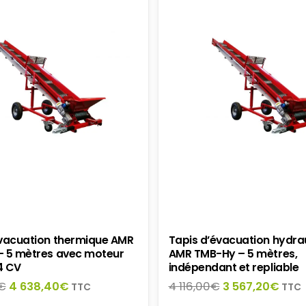
SUR
LA
PAGE
DU
PRODUIT
évacuation thermique AMR
Tapis d’évacuation hydra
– 5 mètres avec moteur
AMR TMB-Hy – 5 mètres,
4 CV
indépendant et repliable
Le
Le
Le
Le
€
4 638,40
€
4 116,00
€
3 567,20
€
TTC
TTC
prix
prix
prix
prix