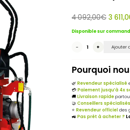
Le
4 092,00
€
3 611,0
prix
initial
Disponible sur comman
était :
4
quantité
Ajouter 
092,0
de
Pourquoi nous
Fendeuse
à
🌿
Revendeur spécialisé
e
bois
💳
Paiement jusqu’à 4x sa
🚚
Livraison rapide
partou
AMR
🤝
Conseillers spécialisé
⭐
Revendeur officiel
des 
VPF13
🚜
Pas prêt à acheter ?
L
–