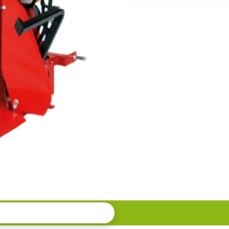
Fendeuse
verticale
PDF
13
tonnes,
compacte
et
fiable