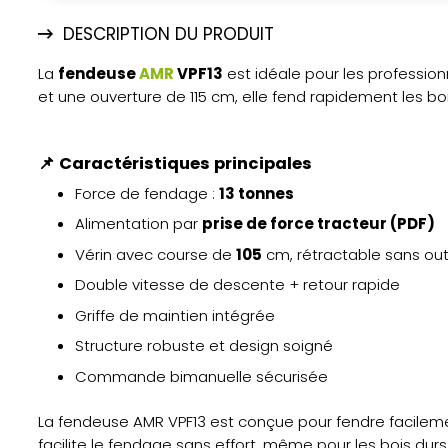
DESCRIPTION DU PRODUIT
La
fendeuse
AMR
VPF13
est idéale pour les professio
et une ouverture de 115 cm, elle fend rapidement les bo
📌
Caractéristiques principales
Force de fendage :
13 tonnes
Alimentation par
prise de force tracteur (PDF)
Vérin avec course de
105
cm, rétractable sans out
Double vitesse de descente + retour rapide
Griffe de maintien intégrée
Structure robuste et design soigné
Commande bimanuelle sécurisée
La fendeuse AMR VPF13 est conçue pour fendre facilem
facilite le fendage sans effort, même pour les bois durs