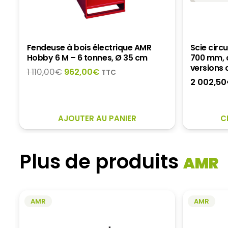
Fendeuse à bois électrique AMR
Scie circ
Hobby 6 M – 6 tonnes, Ø 35 cm
700 mm, c
versions 
Le
Le
1 110,00
€
962,00
€
TTC
2 002,50
prix
prix
initial
actuel
était :
est :
1
962,00€.
AJOUTER AU PANIER
C
110,00€.
Plus de produits
AMR
AMR
AMR