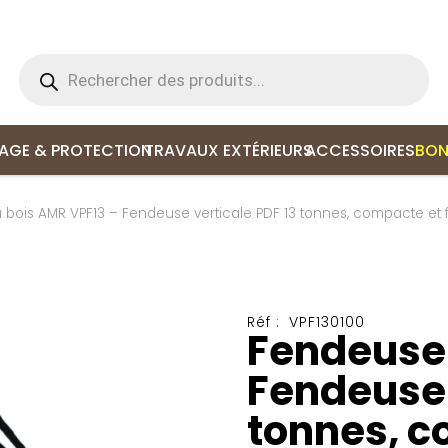
Recherche
de
produits
LAGE & PROTECTION
TRAVAUX EXTÉRIEURS
ACCESSOIRES
BON
bois AMR VPF13 – Fendeuse verticale PDF 13 tonnes, compacte et f
Réf :
VPF130100
Fendeuse 
Fendeuse 
tonnes, c