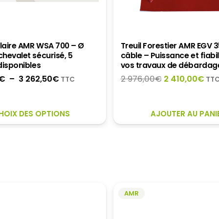
ulaire AMR WSA 700 – Ø
Treuil Forestier AMR EGV 
hevalet sécurisé, 5
câble – Puissance et fiabi
disponibles
vos travaux de débardag
Plage
Le
Le
€
–
3 262,50
€
2 976,00
€
2 410,00
€
TTC
TT
de
prix
prix
prix :
initial
act
CE
2
était :
est 
HOIX DES OPTIONS
AJOUTER AU PANI
PRODUIT
002,50€
2
2
A
à
976,00€.
410
PLUSIEURS
3
VARIATIONS.
262,50€
LES
OPTIONS
PEUVENT
AMR
ÊTRE
CHOISIES