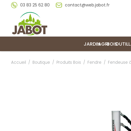
03 83 25 62 80
contact@web.jabot.fr
JARDIN
AGRI
BOIS
OUTIL
Accueil
/
Boutique
/
Produits Bois
/
Fendre
/
Fendeuse à 