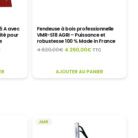
35 A avec
Fendeuse à bois professionnelle
lité pour
VMR-S18 AGRI – Puissance et
e
robustesse 100 % Made in France
Le
Le
4 820,00
€
4 260,00
€
C
TTC
prix
prix
uel
initial
actuel
:
était :
est :
ER
AJOUTER AU PANIER
4
4
,00€.
820,00€.
260,00€.
AMR