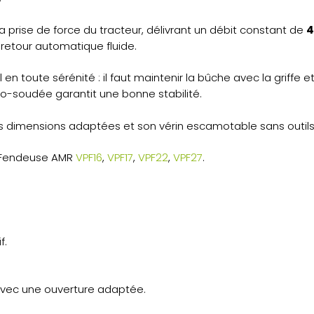
 prise de force du tracteur, délivrant un débit constant de
4
 retour automatique fluide.
l en toute sérénité : il faut maintenir la bûche avec la griff
o-soudée garantit une bonne stabilité.
 dimensions adaptées et son vérin escamotable sans outils
: Fendeuse AMR
VPF16
,
VPF17
,
VPF22
,
VPF27
.
f.
avec une ouverture adaptée.