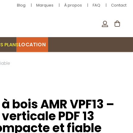
Blog
Marques
À propos
FAQ
Contact
LOCATION
S PLANS
iable
à bois AMR VPF13 –
verticale PDF 13
ompacte et fiable