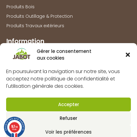
Produits Bois
Produits Outillage & Protection
Produits Travaux extérieurs
Information
Gérer le consentement
Marques
aux cookies
À propos
FAQs
En poursuivant la navigation sur notre site, vous
acceptez notre politique de confidentialité et
Mentions légales
l'utilisation générale des cookies.
Politique de confidentialité
Politique de cookies (UE)
Accepter
CGV
Refuser
Contact
9.7
/10
66 avis
Voir les préférences
Dynapôle de Ludres-Fléville