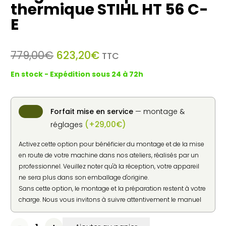
thermique STIHL HT 56 C-
E
Le
Le
779,00
€
623,20
€
TTC
prix
prix
En stock - Expédition sous 24 à 72h
initial
actuel
était :
est :
779,00€.
623,20€.
Forfait mise en service
— montage &
(
+
29,00
€
)
réglages
Activez cette option pour bénéficier du montage et de la mise
en route de votre machine dans nos ateliers, réalisés par un
professionnel. Veuillez noter qu'à la réception, votre appareil
ne sera plus dans son emballage d'origine.
Sans cette option, le montage et la préparation restent à votre
charge. Nous vous invitons à suivre attentivement le manuel
d'utilisation fourni par le constructeur pour une mise en
service en toute sécurité.