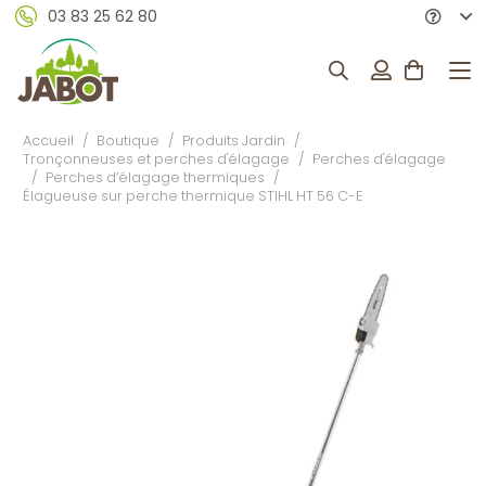
03 83 25 62 80
Accueil
/
Boutique
/
Produits Jardin
/
Tronçonneuses et perches d'élagage
/
Perches d'élagage
/
Perches d’élagage thermiques
/
Élagueuse sur perche thermique STIHL HT 56 C-E