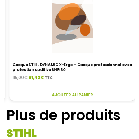
Casque STIHL DYNAMIC X-Ergo – Casque professionnel avec
protection auditive SNR 30
Le
Le
115,00
€
91,40
€
TTC
prix
prix
initial
actuel
CE
AJOUTER AU PANIER
était :
est :
PRODUIT
115,00€.
91,40€.
A
Plus de produits
PLUSIEURS
VARIATIONS.
LES
STIHL
OPTIONS