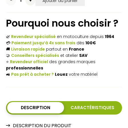
quantité
Ajouter au panier
de
Pourquoi nous choisir ?
Élagueuse
sur
🌿
Revendeur spécialisé
en motoculture depuis
1964
perche
💳
Paiement jusqu’à 4x sans frais
dès
100€
🚚
Livraison rapide
partout en
France
thermique
🤝
Conseillers spécialisés
et atelier
SAV
STIHL
⭐
Revendeur officiel
des grandes marques
professionnelles
HT
🚜
Pas prêt à acheter ?
Louez
votre matériel
56
C-E
DESCRIPTION
CARACTÉRISTIQUES
DESCRIPTION DU PRODUIT