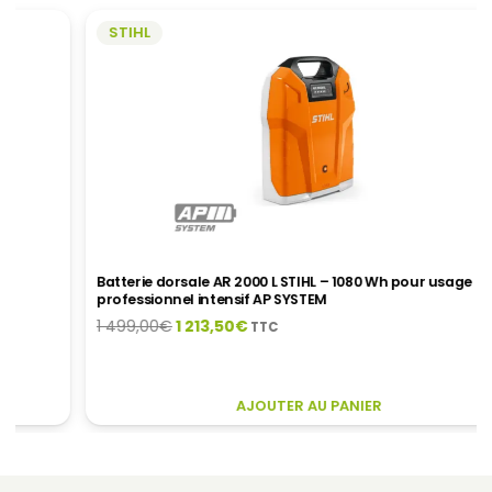
PEUVENT
ÊTRE
STIHL
CHOISIES
SUR
LA
PAGE
DU
PRODUIT
Batterie dorsale AR 2000 L STIHL – 1080 Wh pour usage
professionnel intensif AP SYSTEM
Le
Le
1 499,00
€
1 213,50
€
TTC
prix
prix
initial
actuel
était :
est :
AJOUTER AU PANIER
1
1
499,00€.
213,50€.