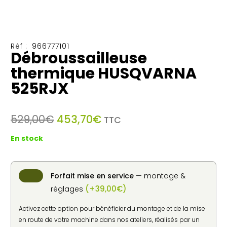
Réf :
966777101
Débroussailleuse
thermique HUSQVARNA
525RJX
Le
Le
529,00
€
453,70
€
TTC
prix
prix
En stock
initial
actuel
était :
est :
529,00€.
453,70€.
Forfait mise en service
— montage &
(
+
39,00
€
)
réglages
Activez cette option pour bénéficier du montage et de la mise
en route de votre machine dans nos ateliers, réalisés par un