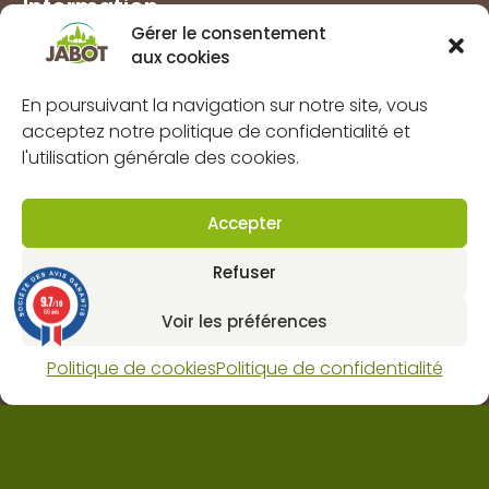
Information
Gérer le consentement
Marques
aux cookies
À propos
En poursuivant la navigation sur notre site, vous
FAQs
acceptez notre politique de confidentialité et
Mentions légales
l'utilisation générale des cookies.
Politique de confidentialité
Politique de cookies (UE)
Accepter
CGV
Refuser
Contact
9.7
/10
66 avis
Voir les préférences
Dynapôle de Ludres-Fléville
Politique de cookies
Politique de confidentialité
4 rue pascal, 54710 Ludres
Horaires : lun-ven 8H 12H / 13H30 18H et sam 9H 12H.
03 83 25 62 80
contact@web.jabot.fr