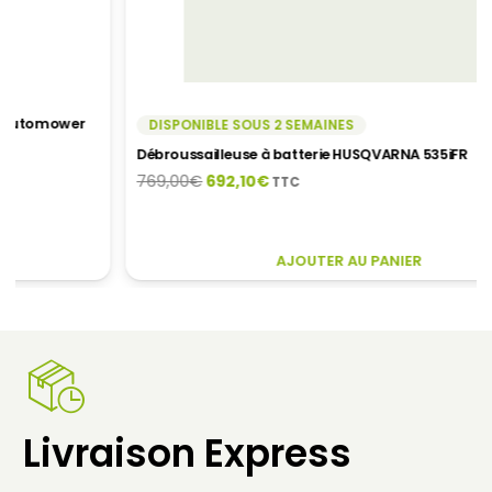
PRODUIT
DISPONIBLE SOUS 2 SEMAINES
Débroussailleuse à batterie HUSQVARNA 535iFR
Le
Le
769,00
€
692,10
€
TTC
prix
prix
initial
actuel
était :
est :
AJOUTER AU PANIER
769,00€.
692,10€.
Livraison Express