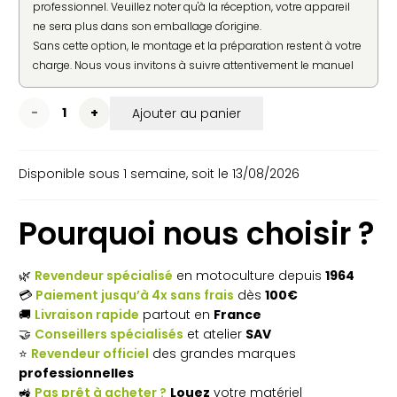
professionnel. Veuillez noter qu'à la réception, votre appareil
ne sera plus dans son emballage d'origine.
Sans cette option, le montage et la préparation restent à votre
charge. Nous vous invitons à suivre attentivement le manuel
d'utilisation fourni par le constructeur pour une mise en
service en toute sécurité.
quantité
Ajouter au panier
de
Disponible sous 1 semaine, soit le 13/08/2026
Débroussailleuse
thermique
Pourquoi nous choisir ?
HUSQVARNA
525RJX
🌿
Revendeur spécialisé
en motoculture depuis
1964
💳
Paiement jusqu’à 4x sans frais
dès
100€
🚚
Livraison rapide
partout en
France
🤝
Conseillers spécialisés
et atelier
SAV
⭐
Revendeur officiel
des grandes marques
professionnelles
🚜
Pas prêt à acheter ?
Louez
votre matériel