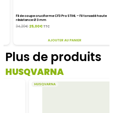
Fil de coupe cruciforme CF3 Pro STIHL – Fil torsadé haute
résistance Ø 3 mm
Le
Le
34,20
€
25,00
€
TTC
prix
prix
initial
actuel
CE
AJOUTER AU PANIER
était :
est :
PRODUIT
34,20€.
25,00€.
A
Plus de produits
PLUSIEURS
VARIATIONS.
LES
HUSQVARNA
OPTIONS
PEUVENT
ÊTRE
HUSQVARNA
CHOISIES
SUR
LA
PAGE
DU