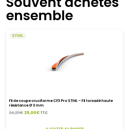
Souvent achetés
ensemble
STIHL
Fil de coupe cruciforme CF3 Pro STIHL – Fil torsadé haute
résistance Ø 3 mm
Le
Le
34,20
€
25,00
€
TTC
prix
prix
initial
actuel
CE
AJOUTER AU PANIER