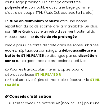
d’un usage prolongé. Elle est également très
polyvalente
, compatible avec une large gamme
d’outils de coupe STIHL (AutoCut, couteau taillis, etc.).
Le
tube en aluminium robuste
offre une bonne
répartition du poids et améliore la maniabilité. De plus,
son
filtre à air
assure un refroidissement optimal du
moteur pour une
durée de vie prolongée
.
Idéale pour une tonte discrète dans les zones urbaines,
écoles, hôpitaux ou campings, la
débroussailleuse à
batterie STIHL FSA 135
se distingue par sa
discrétion
sonore
, n’exigeant pas de protections auditives.
👉 Pour les travaux plus intensifs, optez pour la
débroussailleuse
STIHL FSA 130 R
.
👉 En alternative légère et maniable, découvrez la
STIHL
FSA 86 R
.
🌿 Conseils d’utilisation
Utiliser avec une batterie AP (non incluse) pour une