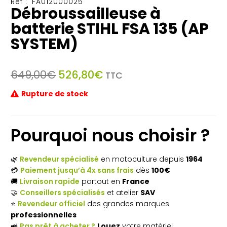
Réf :
FA012000025
Débroussailleuse à
batterie STIHL FSA 135 (AP
SYSTEM)
Le
Le
649,00
€
526,80
€
TTC
prix
prix
Rupture de stock
initial
actuel
était :
est :
649,00€.
526,80€.
Pourquoi nous choisir ?
🌿
Revendeur spécialisé
en motoculture depuis
1964
💳
Paiement jusqu’à 4x sans frais
dès
100€
🚚
Livraison rapide
partout en
France
🤝
Conseillers spécialisés
et atelier
SAV
⭐
Revendeur officiel
des grandes marques
professionnelles
🚜
Pas prêt à acheter ?
Louez
votre matériel