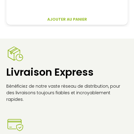
initial
actuel
était :
est :
549,00€.
445,70€.
AJOUTER AU PANIER
Livraison Express
Bénéficiez de notre vaste réseau de distribution, pour
des livraisons toujours fiables et incroyablement
rapides.