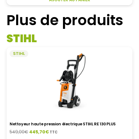
était :
est :
PRODUIT
34,20€.
25,00€.
A
Plus de produits
PLUSIEURS
VARIATIONS.
LES
STIHL
OPTIONS
PEUVENT
ÊTRE
STIHL
CHOISIES
SUR
LA
PAGE
DU
PRODUIT
Nettoyeur haute pression électrique STIHL RE 130 PLUS
Le
Le
549,00
€
445,70
€
TTC
prix
prix