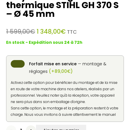
thermique STIHL GH 370 S
– Ø 45 mm
Le
Le
1 599,00
€
1 348,00
€
TTC
prix
prix
En stock - Expédition sous 24 à 72h
initial
actuel
était :
est :
1
1
599,00€.
348,00€.
Forfait mise en service
— montage &
(
+
89,00
€
)
réglages
Activez cette option pour bénéficier du montage et de la mise
en route de votre machine dans nos ateliers, réalisés par un
professionnel. Veuillez noter qu'à la réception, votre appareil
ne sera plus dans son emballage d'origine.
Sans cette option, le montage et la préparation restent à votre
charge. Nous vous invitons à suivre attentivement le manuel
d'utilisation fourni par le constructeur pour une mise en
service en toute sécurité.
quantité