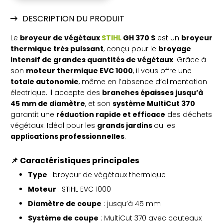
DESCRIPTION DU PRODUIT
Le
broyeur de végétaux
STIHL
GH 370 S
est un
broyeur
thermique très puissant
, conçu pour le
broyage
intensif de grandes quantités de végétaux
. Grâce à
son
moteur thermique EVC 1000
, il vous offre une
totale autonomie
, même en l’absence d’alimentation
électrique. Il accepte des
branches épaisses jusqu’à
45 mm de diamètre
, et son
système MultiCut 370
garantit une
réduction rapide et efficace
des déchets
végétaux. Idéal pour les
grands jardins
ou les
applications professionnelles
.
📌
Caractéristiques principales
Type
: broyeur de végétaux thermique
Moteur
: STIHL EVC 1000
Diamètre de coupe
: jusqu’à 45 mm
Système de coupe
: MultiCut 370 avec couteaux