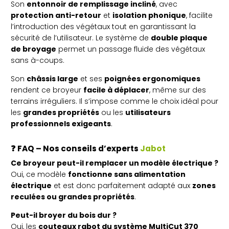
Son
entonnoir de remplissage incliné
, avec
protection anti-retour
et
isolation phonique
, facilite
l’introduction des végétaux tout en garantissant la
sécurité de l’utilisateur. Le système de
double plaque
de broyage
permet un passage fluide des végétaux
sans à-coups.
Son
châssis large
et ses
poignées ergonomiques
rendent ce broyeur
facile à déplacer
, même sur des
terrains irréguliers. Il s’impose comme le choix idéal pour
les
grandes propriétés
ou les
utilisateurs
professionnels exigeants
.
❓
FAQ – Nos conseils d’experts
Jabot
Ce broyeur peut-il remplacer un modèle électrique ?
Oui, ce modèle
fonctionne sans alimentation
électrique
et est donc parfaitement adapté aux
zones
reculées ou grandes propriétés
.
Peut-il broyer du bois dur ?
Oui, les
couteaux rabot du système MultiCut 370