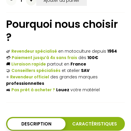
Ajouter au panier
de
Pourquoi nous choisir
Broyeur
de
?
végétaux
🌿
Revendeur spécialisé
en motoculture depuis
1964
thermique
💳
Paiement jusqu’à 4x sans frais
dès
100€
STIHL
🚚
Livraison rapide
partout en
France
🤝
Conseillers spécialisés
et atelier
SAV
GH
⭐
Revendeur officiel
des grandes marques
370
professionnelles
🚜
Pas prêt à acheter ?
Louez
votre matériel
S - Ø
45
mm
DESCRIPTION
CARACTÉRISTIQUES