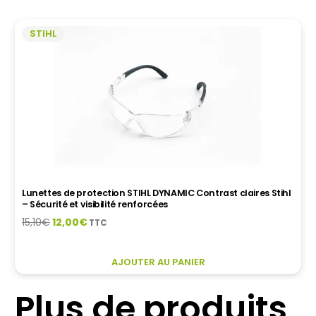
STIHL
Lunettes de protection STIHL DYNAMIC Contrast claires Stihl
– Sécurité et visibilité renforcées
Le
Le
15,10
€
12,00
€
TTC
prix
prix
initial
actuel
CE
AJOUTER AU PANIER
était :
est :
PRODUIT
15,10€.
12,00€.
A
Plus de produits
PLUSIEURS