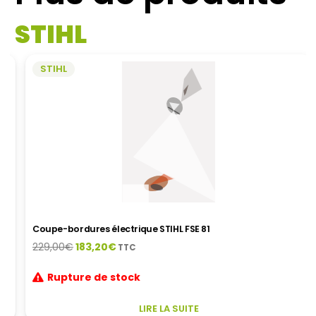
VARIATIONS.
LES
STIHL
OPTIONS
PEUVENT
ÊTRE
STIHL
CHOISIES
SUR
LA
PAGE
DU
PRODUIT
Coupe-bordures électrique STIHL FSE 81
Le
Le
229,00
€
183,20
€
TTC
prix
prix
Rupture de stock
initial
actuel
était :
est :
229,00€.
183,20€.
LIRE LA SUITE